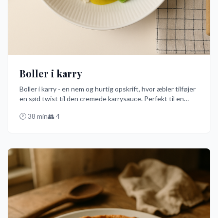
Boller i karry
Boller i karry - en nem og hurtig opskrift, hvor æbler tilføjer
en sød twist til den cremede karrysauce. Perfekt til en
travl aften, hvor du alligevel ønsker en lækker dansk ret på
🕐
38
min
👥
4
bordet. Prøv den bedste version af denne klassiker med
ske!