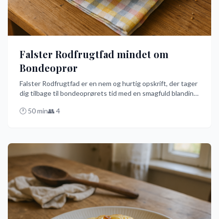
Falster Rodfrugtfad mindet om
Bondeoprør
Falster Rodfrugtfad er en nem og hurtig opskrift, der tager
dig tilbage til bondeoprørets tid med en smagfuld blanding
af kartofler, gulerødder og pastinakker, krydret med timian
🕐
50
min
👥
4
og rosmarin. Perfekt tilberedt i ovnen med en kagerulle, så
du kan nyde den bedste danske tradition på ingen tid.