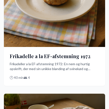
Frikadelle a la EF-afstemning 1972
Frikadeller a la EF-afstemning 1972: En nem og hurtig
opskrift, der med sin unikke blanding af svinekød og
oksekød fik Danmark til at stemme 'Ja' i 1972. Prøv denne
🕐
40
min
👥
4
historiske ret og nyd den med kogte kartofler og rødkål.