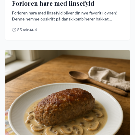
Forloren hare med linsefyld
Forloren hare med linsefyld bliver din nye favorit i ovnen!
Denne nemme opskrift på dansk kombinerer hakket
svinekød med et overraskende linsefyld, bages til gylden
🕐
85
min
👥
4
perfektion og serveres med en smagfuld sovs. Prøv denne
svinekødskreation med et twist og imponer dine gæster!