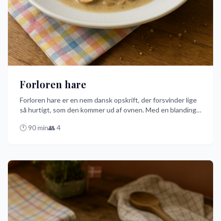
Forloren hare
Forloren hare er en nem dansk opskrift, der forsvinder lige
så hurtigt, som den kommer ud af ovnen. Med en blanding
af svinekød og oksekød, krydret med løg og æg, er denne
🕐
90
min
👥
4
kødbolle en skjult skat på middagsbordet. Prøv den bedste
version med en lækker brun sovs og kogte kartofler!