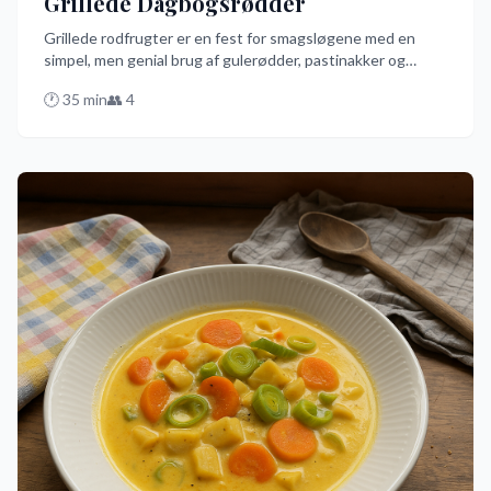
Grillede Dagbogsrødder
Grillede rodfrugter er en fest for smagsløgene med en
simpel, men genial brug af gulerødder, pastinakker og
rødbeder. Denne nemme og hurtige opskrift på dansk får
🕐
35
min
👥
4
dine grøntsager til at danse på grillen med en smule salt,
peber og olivenolie. Prøv den og oplev rodfrugternes rock
'n' roll!