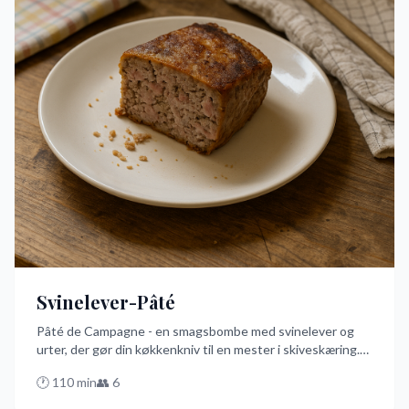
Svinelever-Pâté
Pâté de Campagne - en smagsbombe med svinelever og
urter, der gør din køkkenkniv til en mester i skiveskæring.
Denne nemme opskrift på dansk er perfekt til at imponere
🕐
110
min
👥
6
dine gæster med et rustikt fransk kødbrød, bagt i ovnen til
den perfekte konsistens.