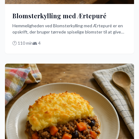
Blomsterkylling med Ærtepuré
Hemmeligheden ved Blomsterkylling med Ærtepuré er en
opskrift, der bruger tørrede spiselige blomster til at give
kyllingen en unik smag. Denne nemme, men elegante ret
🕐
110
min
👥
4
tilberedes i ovnen og serveres med en cremet ærtepuré,
der får dine smagsløg til at danse. Prøv denne
fremragende danske opskrift og oplev en smagsoplevelse
som ingen anden.