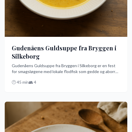
Gudenåens Guldsuppe fra Bryggen i
Silkeborg
Gudenåens Guldsuppe fra Bryggen i Silkeborg er en fest
for smagsløgene med lokale flodfisk som gedde og aborre.
Denne nemme og hurtige opskrift på dansk får dig til at
🕐
45
min
👥
4
føle dig som en mesterkok på ingen tid. Den er perfekt til
en hyggelig aften med skål ved siden af Gudenåen!