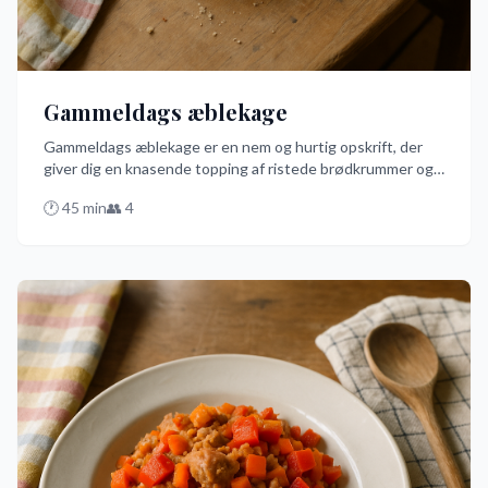
Gammeldags æblekage
Gammeldags æblekage er en nem og hurtig opskrift, der
giver dig en knasende topping af ristede brødkrummer og
søde, stuede æbler med kanel. Den er perfekt til at
🕐
45
min
👥
4
imponere dine gæster med minimal indsats. Prøv den
bedste danske dessert med en ske!