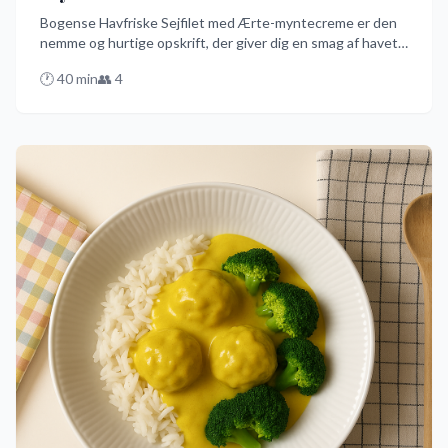
Bogense Havfriske Sejfilet med Ærte-myntecreme er den
nemme og hurtige opskrift, der giver dig en smag af havets
friskhed. Med en cremet ærte- og myntecreme og kogte
🕐
40
min
👥
4
nye kartofler, er dette en ret, der imponerer uden besvær.
Prøv denne opskrift og oplev, hvordan Bogenses sejfileter
kan forvandle din middag!