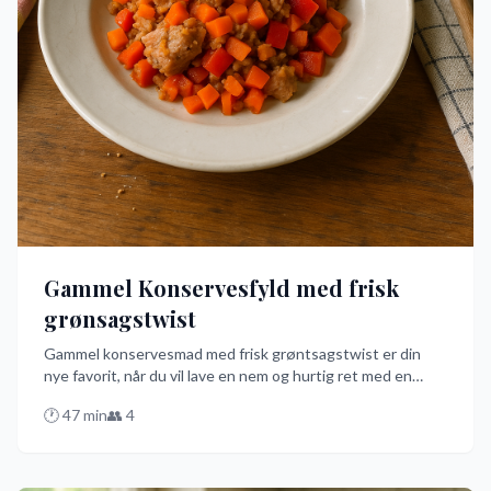
Gammel Konservesfyld med frisk
grønsagstwist
Gammel konservesmad med frisk grøntsagstwist er din
nye favorit, når du vil lave en nem og hurtig ret med en
smule nostalgi. Kombiner konserveskød eller fisk med
🕐
47
min
👥
4
friske grøntsager som gulerødder og ærter, og du har et
festmåltid på bordet på under 40 minutter. Perfekt til
hverdagen med et lille, frisk twist!