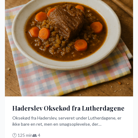
Haderslev Oksekød fra Lutherdagene
Oksekød fra Haderslev, serveret under Lutherdagene, er
ikke bare en ret, men en smagsoplevelse, der
langtidssteges til perfektion. Med mørt oksekød, løg,
🕐
125
min
👥
4
gulerødder og champignon, alt sammen simret i en kraftig