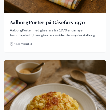
AalborgPorter på Gåsefars 1970
AalborgPorter med gåsefars fra 1970 er din nye
favoritopskrift, hvor gåsefars møder den mørke Aalborg
Porter i en smagseksplosion. Den er nem og hurtig at
🕐
160
min
👥
4
tilberede, og denne ret imponerer med sin unikke
kombination af ingredienser. Prøv denne danske opskrift
og oplev en smag, du aldrig vil glemme!