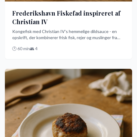
Frederikshavn Fiskefad inspireret af
Christian IV
Kongefisk med Christian IV's hemmelige dildsauce - en
opskrift, der kombinerer frisk fisk, rejer og muslinger fra
Nordsøen med en cremet dildsauce. Den er nem at
🕐
60
min
👥
4
tilberede på 45 minutter og serveres med kogte nye
kartofler for en autentisk dansk smagsoplevelse.