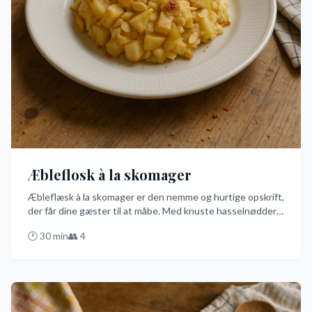
Æbleflosk à la skomager
Æbleflæsk à la skomager er den nemme og hurtige opskrift,
der får dine gæster til at måbe. Med knuste hasselnødder
og en smule kanel forvandler du almindelige æbler til en
🕐
30
min
👥
4
dessert, der smager, som om en skomager har tryllet den
frem. Prøv denne opskrift og oplev magien på dansk!