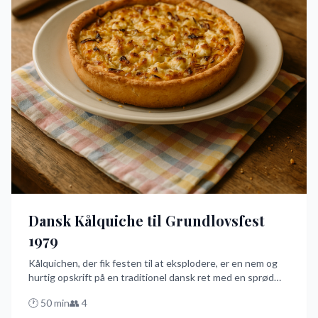
Dansk Kålquiche til Grundlovsfest
1979
Kålquichen, der fik festen til at eksplodere, er en nem og
hurtig opskrift på en traditionel dansk ret med en sprød
butterdej fyldt med kål, bacon og løg. Den er perfekt til at
🕐
50
min
👥
4
imponere dine gæster på Grundlovsfesten med en