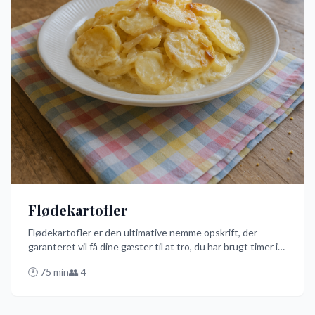
Flødekartofler
Flødekartofler er den ultimative nemme opskrift, der
garanteret vil få dine gæster til at tro, du har brugt timer i
køkkenet. Med kun få ingredienser og enkel tilberedning i
🕐
75
min
👥
4
ovnen, får du en cremet og gylden ret, der smager som en
drøm. Prøv denne danske favorit og se, hvordan du kan
lave gourmet med minimal indsats!