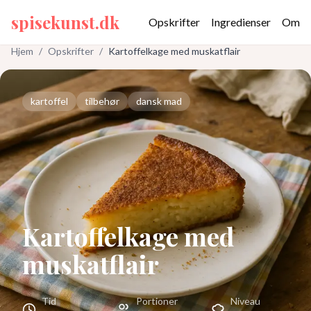
spisekunst.dk
Opskrifter
Ingredienser
Om
Hjem
/
Opskrifter
/
Kartoffelkage med muskatflair
kartoffel
tilbehør
dansk mad
Kartoffelkage med
muskatflair
Tid
Portioner
Niveau