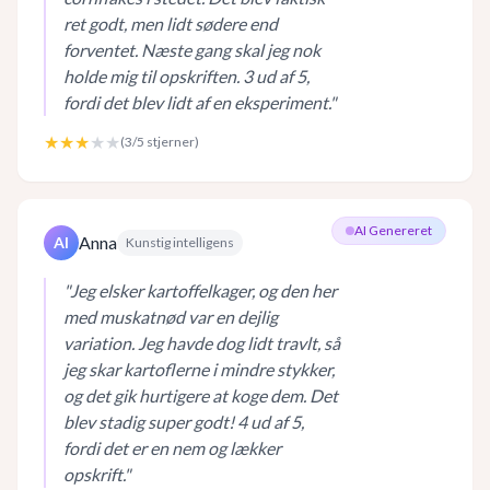
ret godt, men lidt sødere end
forventet. Næste gang skal jeg nok
holde mig til opskriften. 3 ud af 5,
fordi det blev lidt af en eksperiment.
"
★★★
★★
(
3
/5 stjerner)
AI Genereret
Anna
AI
Kunstig intelligens
"
Jeg elsker kartoffelkager, og den her
med muskatnød var en dejlig
variation. Jeg havde dog lidt travlt, så
jeg skar kartoflerne i mindre stykker,
og det gik hurtigere at koge dem. Det
blev stadig super godt! 4 ud af 5,
fordi det er en nem og lækker
opskrift.
"