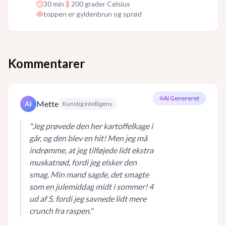
30
min
200 grader Celsius
toppen er gyldenbrun og sprød
Kommentarer
AI Genereret
Mette
AI
Kunstig intelligens
"
Jeg prøvede den her kartoffelkage i
går, og den blev en hit! Men jeg må
indrømme, at jeg tilføjede lidt ekstra
muskatnød, fordi jeg elsker den
smag. Min mand sagde, det smagte
som en julemiddag midt i sommer! 4
ud af 5, fordi jeg savnede lidt mere
crunch fra raspen.
"