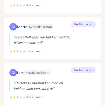
★★★★
★
(
4
/5 stjerner)
AI Genereret
Mette
AI
Kunstig intelligens
"
Kartoffelkagen var lækker med den
friske muskatnød
"
★★★★★
(
5
/5 stjerner)
AI Genereret
Lars
AI
Kunstig intelligens
"
Perfekt til madpakken med en
lækker salat ved siden af
"
★★★★
★
(
4
/5 stjerner)