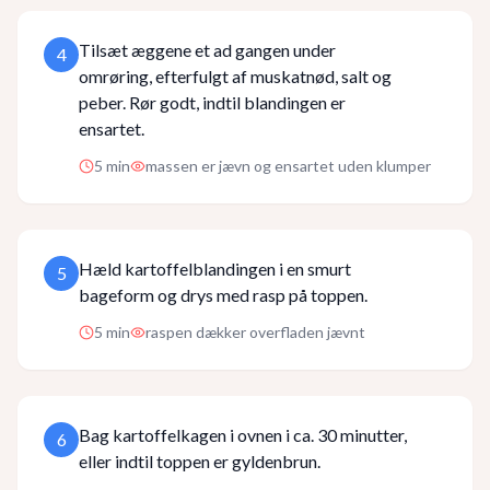
Tilsæt æggene et ad gangen under
4
omrøring, efterfulgt af muskatnød, salt og
peber. Rør godt, indtil blandingen er
ensartet.
5
min
massen er jævn og ensartet uden klumper
Hæld kartoffelblandingen i en smurt
5
bageform og drys med rasp på toppen.
5
min
raspen dækker overfladen jævnt
Bag kartoffelkagen i ovnen i ca. 30 minutter,
6
eller indtil toppen er gyldenbrun.