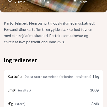
70
min
4
Nem
Kartoffelmagi: Nem og hurtig opskrift med muskatnød!
Forvandl dine kartofler til en gylden lækkerhed i ovnen
med et strejf af muskatnød. Perfekt som tilbehør og
enkelt at lave på traditionel dansk vis.
Ingredienser
Kartofler
1
kg
(
helst store og melede for bedre konsistens
)
Smør
100
g
(
usaltet
)
Æg
3
stk
(
store
)