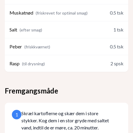
Muskatnød
0.5
tsk
(
friskrevet for optimal smag
)
Salt
1
tsk
(
efter smag
)
Peber
0.5
tsk
(
friskkværnet
)
Rasp
2
spsk
(
til drysning
)
Fremgangsmåde
Skræl kartoflerne og skær dem i store
1
stykker. Kog dem i en stor gryde med saltet
vand, indtil de er møre, ca. 20 minutter.