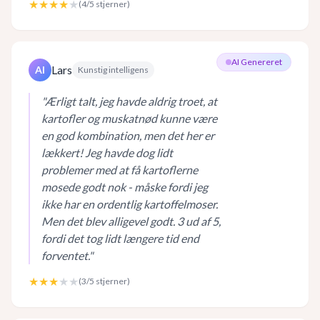
★★★★
★
(
4
/5 stjerner)
AI Genereret
Lars
AI
Kunstig intelligens
"
Ærligt talt, jeg havde aldrig troet, at
kartofler og muskatnød kunne være
en god kombination, men det her er
lækkert! Jeg havde dog lidt
problemer med at få kartoflerne
mosede godt nok - måske fordi jeg
ikke har en ordentlig kartoffelmoser.
Men det blev alligevel godt. 3 ud af 5,
fordi det tog lidt længere tid end
forventet.
"
★★★
★★
(
3
/5 stjerner)