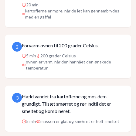
20
min
kartoflerne er møre, når de let kan gennembrydes
med en gaffel
Forvarm ovnen til 200 grader Celsius.
2
5
min
200 grader Celsius
ovnen er varm, når den har nået den ønskede
temperatur
Hæld vandet fra kartoflerne og mos dem
3
grundigt. Tilsæt smørret og rør indtil det er
smeltet og kombineret.
5
min
massen er glat og smørret er helt smeltet