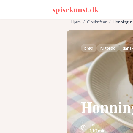
spisekunst.dk
Hjem
/
Opskrifter
/
Honning-r
brød
rugbrød
dans
Honnin
Tid
110
min