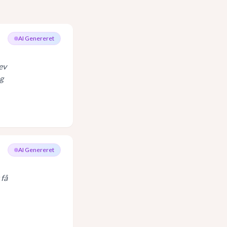
AI Genereret
ev
eg
AI Genereret
 få