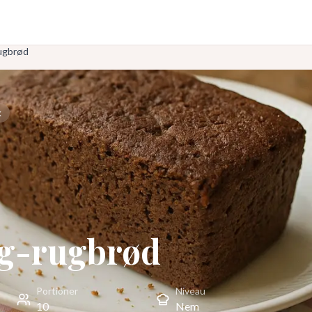
ugbrød
k
g-rugbrød
Portioner
Niveau
10
Nem