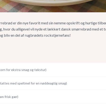
brød er din nye favorit med sin nemme opskrift og hurtige tilber
dag, hvor du alligevel vil nyde et lækkert dansk smørrebrød med et t
g bliv en del af rugbrødets rockstjernefans!
korn for ekstra smag og tekstur
)
stattes med speltmel for en nøddeagtig smag
)
ram frisk gær
)