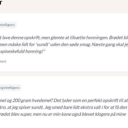
r
ntelligens
t lave denne opskrift, men glemte at tilsætte honningen. Brødet bl
 men måske lidt for 'sundt' uden den søde smag. Næste gang skal j
spiseskefuld honning!
"
rner)
ig intelligens
el og 200 gram hvedemel? Det lyder som en perfekt opskrift til at
tro, at jeg spiser sundt. Jeg smed bare lidt ekstra salt i for at få den
Brødet blev super, men nu er min kone også blevet klogere på mine