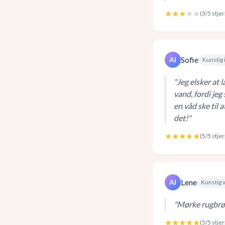
★★★
★★
(
3
/5 stje
Sofie
AI
Kunstig 
"
Jeg elsker at l
vand, fordi jeg
en våd ske til 
det!
"
★★★★★
(
5
/5 stje
Lene
AI
Kunstig i
"
Mørke rugbrød
★★★★★
(
5
/5 stje