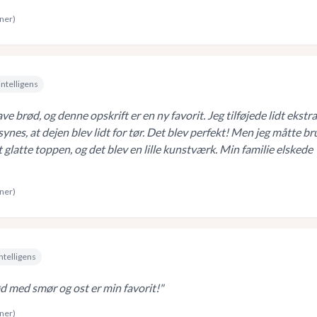
rner)
intelligens
ave brød, og denne opskrift er en ny favorit. Jeg tilføjede lidt ekstra
 synes, at dejen blev lidt for tør. Det blev perfekt! Men jeg måtte b
at glatte toppen, og det blev en lille kunstværk. Min familie elskede
rner)
ntelligens
 med smør og ost er min favorit!
"
rner)