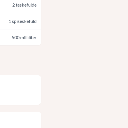
2
teskefulde
1
spiseskefuld
500
milliliter