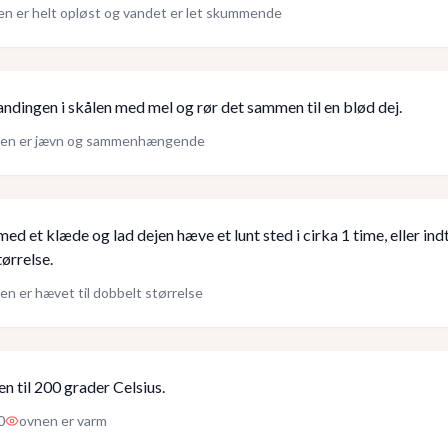
n er helt opløst og vandet er let skummende
dingen i skålen med mel og rør det sammen til en blød dej.
jen er jævn og sammenhængende
d et klæde og lad dejen hæve et lunt sted i cirka 1 time, eller indt
tørrelse.
en er hævet til dobbelt størrelse
n til 200 grader Celsius.
0
ovnen er varm