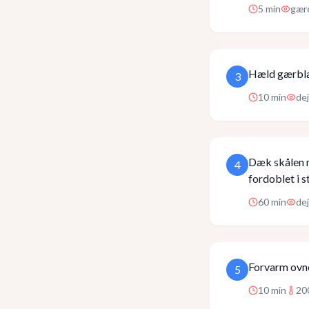
5
min
gære
Hæld gærblan
3
10
min
de
Dæk skålen me
4
fordoblet i s
60
min
dej
Forvarm ovne
5
10
min
20