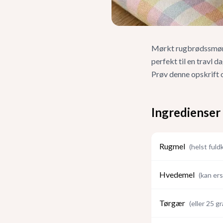
Mørkt rugbrødssmørre
perfekt til en travl 
Prøv denne opskrift o
Ingredienser
Rugmel
(
helst fuld
Hvedemel
(
kan er
Tørgær
(
eller 25 g