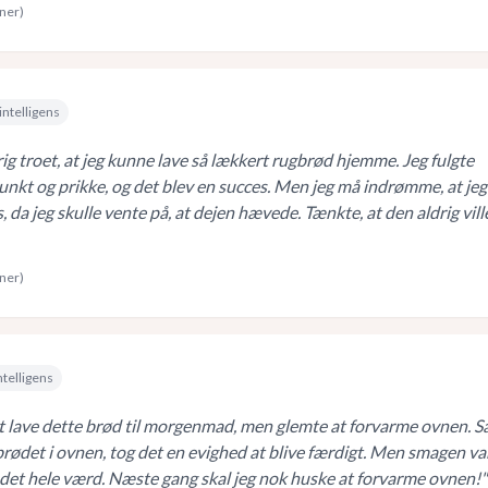
rner)
intelligens
ig troet, at jeg kunne lave så lækkert rugbrød hjemme. Jeg fulgte
punkt og prikke, og det blev en succes. Men jeg må indrømme, at jeg
s, da jeg skulle vente på, at dejen hævede. Tænkte, at den aldrig vill
rner)
ntelligens
t lave dette brød til morgenmad, men glemte at forvarme ovnen. S
 brødet i ovnen, tog det en evighed at blive færdigt. Men smagen va
r det hele værd. Næste gang skal jeg nok huske at forvarme ovnen!
"