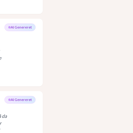
AI Genereret
e
AI Genereret
å da
r