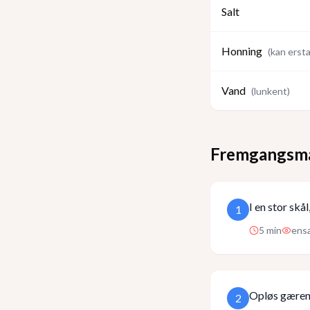
Salt
Honning
(
kan erst
Vand
(
lunkent
)
Fremgangsm
I en stor sk
1
5
min
ensa
Opløs gæren
2