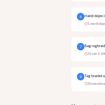
Hæld dejen i
6
5
min
deje
Bag rugbrøde
7
35
min
20
Tag brødet ud
8
30
min
brø