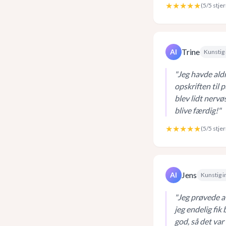
★★★★★
(
5
/5 stje
Trine
AI
Kunstig 
"
Jeg havde aldr
opskriften til 
blev lidt nervø
blive færdig!
"
★★★★★
(
5
/5 stje
Jens
AI
Kunstig i
"
Jeg prøvede a
jeg endelig fik
god, så det va