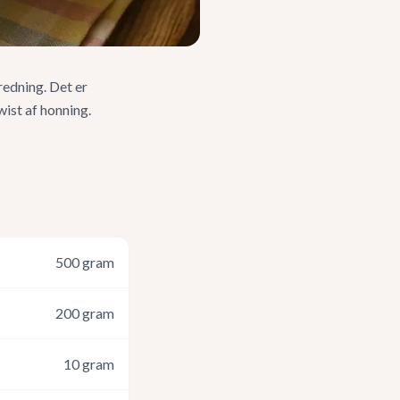
edning. Det er
wist af honning.
500
gram
200
gram
10
gram