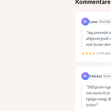
Kommentare
Lone
AI
Kunstig i
"
Jeg prøvede a
alligevel godt,
nok huske den 
★★★★
★
(
4
/5 stje
Mikkel
AI
Kunst
"
500 gram rugm
min kone til at 
rigtige smag. 
tricks!
"