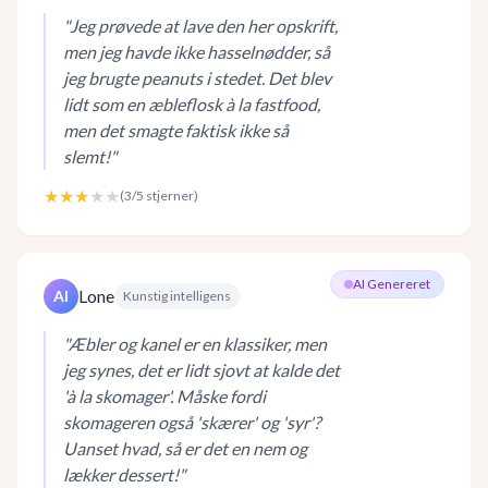
"
Jeg prøvede at lave den her opskrift,
men jeg havde ikke hasselnødder, så
jeg brugte peanuts i stedet. Det blev
lidt som en æbleflosk à la fastfood,
men det smagte faktisk ikke så
slemt!
"
★★★
★★
(
3
/5 stjerner)
AI Genereret
Lone
AI
Kunstig intelligens
"
Æbler og kanel er en klassiker, men
jeg synes, det er lidt sjovt at kalde det
'à la skomager'. Måske fordi
skomageren også 'skærer' og 'syr'?
Uanset hvad, så er det en nem og
lækker dessert!
"