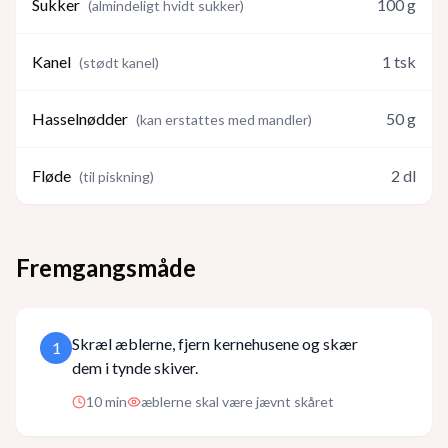
Sukker
100
g
(
almindeligt hvidt sukker
)
Kanel
1
tsk
(
stødt kanel
)
Hasselnødder
50
g
(
kan erstattes med mandler
)
Fløde
2
dl
(
til piskning
)
Fremgangsmåde
Skræl æblerne, fjern kernehusene og skær
1
dem i tynde skiver.
10
min
æblerne skal være jævnt skåret