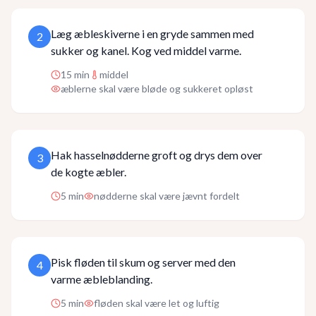
Læg æbleskiverne i en gryde sammen med
2
sukker og kanel. Kog ved middel varme.
15
min
middel
æblerne skal være bløde og sukkeret opløst
Hak hasselnødderne groft og drys dem over
3
de kogte æbler.
5
min
nødderne skal være jævnt fordelt
Pisk fløden til skum og server med den
4
varme æbleblanding.
5
min
fløden skal være let og luftig