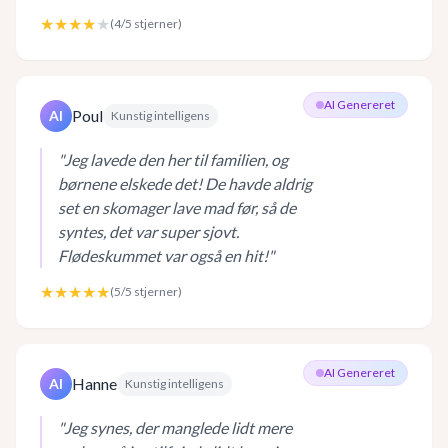
★★★★
★
(
4
/5 stjerner)
AI Genereret
Poul
AI
Kunstig intelligens
"
Jeg lavede den her til familien, og
børnene elskede det! De havde aldrig
set en skomager lave mad før, så de
syntes, det var super sjovt.
Flødeskummet var også en hit!
"
★★★★★
(
5
/5 stjerner)
AI Genereret
Hanne
AI
Kunstig intelligens
"
Jeg synes, der manglede lidt mere