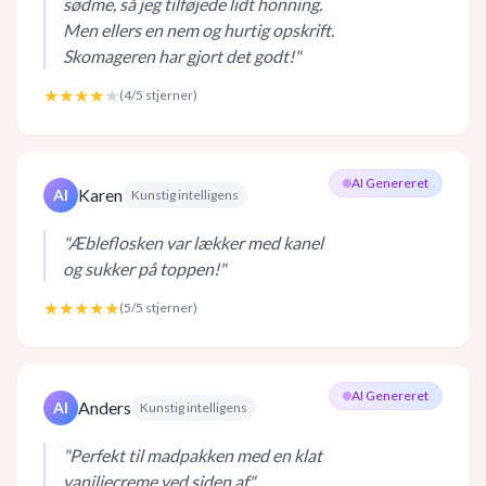
sødme, så jeg tilføjede lidt honning.
Men ellers en nem og hurtig opskrift.
Skomageren har gjort det godt!
"
★★★★
★
(
4
/5 stjerner)
AI Genereret
Karen
AI
Kunstig intelligens
"
Æbleflosken var lækker med kanel
og sukker på toppen!
"
★★★★★
(
5
/5 stjerner)
AI Genereret
Anders
AI
Kunstig intelligens
"
Perfekt til madpakken med en klat
vaniljecreme ved siden af.
"