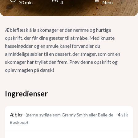
30
min
4
Nem
Æbleflæsk à la skomager er den nemme og hurtige
opskrift, der får dine gæster til at måbe. Med knuste
hasselnødder og en smule kanel forvandler du
almindelige æbler til en dessert, der smager, som om en
skomager har tryllet den frem. Prøv denne opskrift og
oplev magien på dansk!
Ingredienser
Æbler
4
stk
(
gerne syrlige som Granny Smith eller Belle de
Boskoop
)