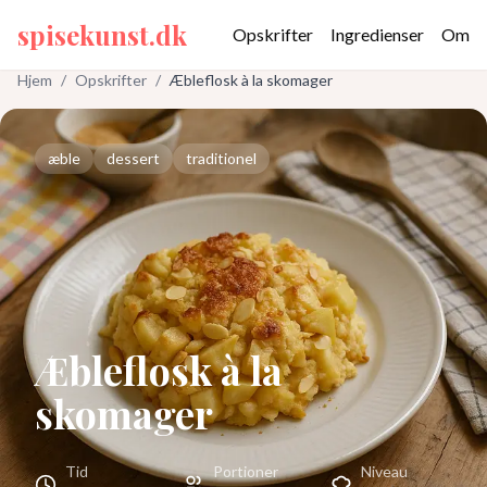
spisekunst.dk
Opskrifter
Ingredienser
Om
Hjem
/
Opskrifter
/
Æbleflosk à la skomager
æble
dessert
traditionel
Æbleflosk à la
skomager
Tid
Portioner
Niveau