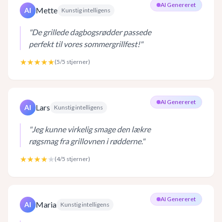
AI Genereret
Mette
AI
Kunstig intelligens
"
De grillede dagbogsrødder passede
perfekt til vores sommergrillfest!
"
★★★★★
(
5
/5 stjerner)
AI Genereret
Lars
AI
Kunstig intelligens
"
Jeg kunne virkelig smage den lækre
røgsmag fra grillovnen i rødderne.
"
★★★★
★
(
4
/5 stjerner)
AI Genereret
Maria
AI
Kunstig intelligens