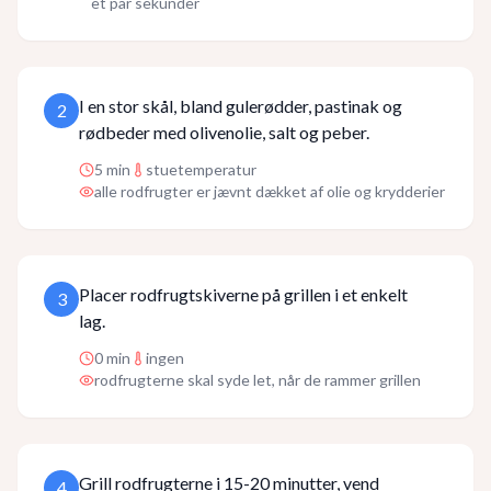
et par sekunder
I en stor skål, bland gulerødder, pastinak og
2
rødbeder med olivenolie, salt og peber.
5
min
stuetemperatur
alle rodfrugter er jævnt dækket af olie og krydderier
Placer rodfrugtskiverne på grillen i et enkelt
3
lag.
0
min
ingen
rodfrugterne skal syde let, når de rammer grillen
Grill rodfrugterne i 15-20 minutter, vend
4