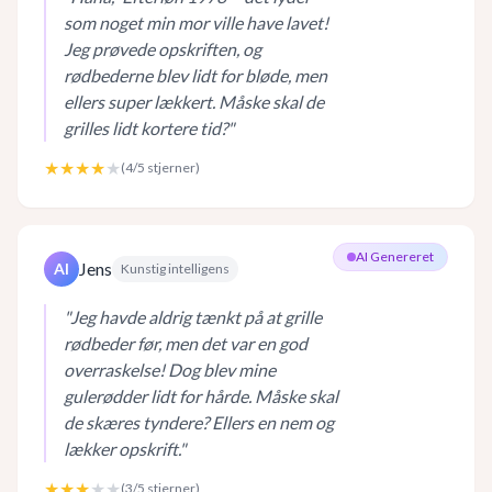
som noget min mor ville have lavet!
Jeg prøvede opskriften, og
rødbederne blev lidt for bløde, men
ellers super lækkert. Måske skal de
grilles lidt kortere tid?
"
★★★★
★
(
4
/5 stjerner)
AI Genereret
Jens
AI
Kunstig intelligens
"
Jeg havde aldrig tænkt på at grille
rødbeder før, men det var en god
overraskelse! Dog blev mine
gulerødder lidt for hårde. Måske skal
de skæres tyndere? Ellers en nem og
lækker opskrift.
"
★★★
★★
(
3
/5 stjerner)