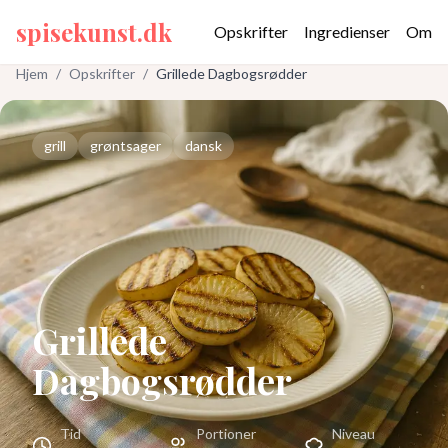
spisekunst.dk
Opskrifter
Ingredienser
Om
Hjem
/
Opskrifter
/
Grillede Dagbogsrødder
grill
grøntsager
dansk
Grillede
Dagbogsrødder
Tid
Portioner
Niveau