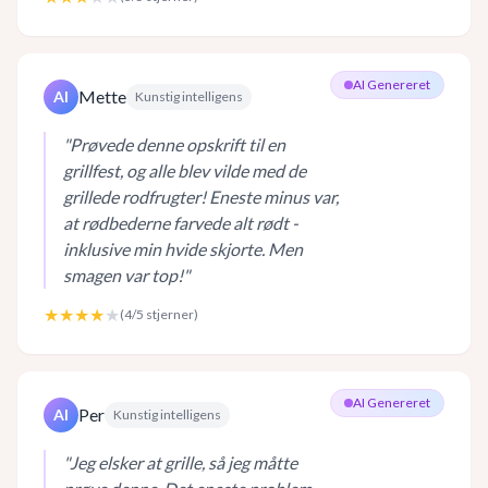
AI Genereret
Mette
AI
Kunstig intelligens
"
Prøvede denne opskrift til en
grillfest, og alle blev vilde med de
grillede rodfrugter! Eneste minus var,
at rødbederne farvede alt rødt -
inklusive min hvide skjorte. Men
smagen var top!
"
★★★★
★
(
4
/5 stjerner)
AI Genereret
Per
AI
Kunstig intelligens
"
Jeg elsker at grille, så jeg måtte