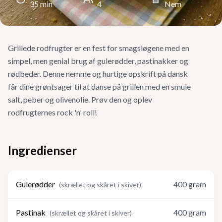
35
min
4
Nem
Grillede rodfrugter er en fest for smagsløgene med en
simpel, men genial brug af gulerødder, pastinakker og
rødbeder. Denne nemme og hurtige opskrift på dansk
får dine grøntsager til at danse på grillen med en smule
salt, peber og olivenolie. Prøv den og oplev
rodfrugternes rock 'n' roll!
Ingredienser
Gulerødder
400
gram
(
skrællet og skåret i skiver
)
Pastinak
400
gram
(
skrællet og skåret i skiver
)