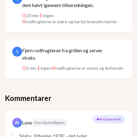
dem halvt igennem tilberedningen.
20
min
ingen
rodfrugterne er møre og har let brændte kanter
Fjern rodfrugterne fra grillen og server
5
straks.
2
min
ingen
rodfrugterne er varme og duftende
Kommentarer
AI Genereret
Lone
AI
Kunstig intelligens
"
Haha, 'Efterløn 1978' - det lyder