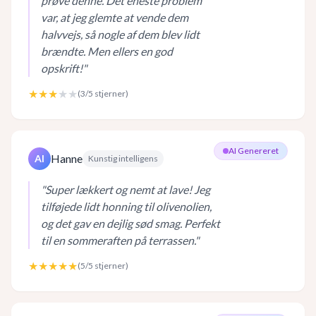
prøve denne. Det eneste problem
var, at jeg glemte at vende dem
halvvejs, så nogle af dem blev lidt
brændte. Men ellers en god
opskrift!
"
★★★
★★
(
3
/5 stjerner)
AI Genereret
Hanne
AI
Kunstig intelligens
"
Super lækkert og nemt at lave! Jeg
tilføjede lidt honning til olivenolien,
og det gav en dejlig sød smag. Perfekt
til en sommeraften på terrassen.
"
★★★★★
(
5
/5 stjerner)