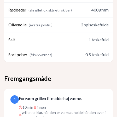
Rødbeder
400
gram
(
skrællet og skåret i skiver
)
Olivenolie
2
spiseskefulde
(
ekstra jomfru
)
Salt
1
teskefuld
Sort peber
0.5
teskefuld
(
friskkværnet
)
Fremgangsmåde
Forvarm grillen til middelhøj varme.
1
10
min
ingen
grillen er klar, når den er varm at holde hånden over i