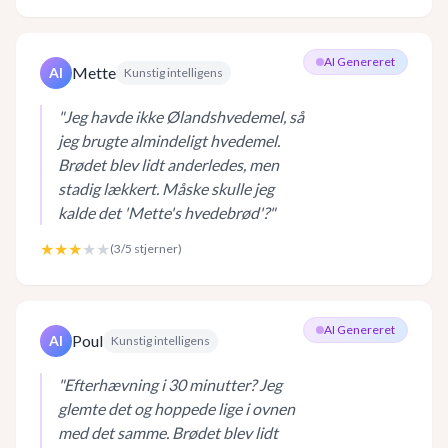
AI Genereret
Mette
AI
Kunstig intelligens
"
Jeg havde ikke Ølandshvedemel, så
jeg brugte almindeligt hvedemel.
Brødet blev lidt anderledes, men
stadig lækkert. Måske skulle jeg
kalde det 'Mette's hvedebrød'?
"
★★★
★★
(
3
/5 stjerner)
AI Genereret
Poul
AI
Kunstig intelligens
"
Efterhævning i 30 minutter? Jeg
glemte det og hoppede lige i ovnen
med det samme. Brødet blev lidt