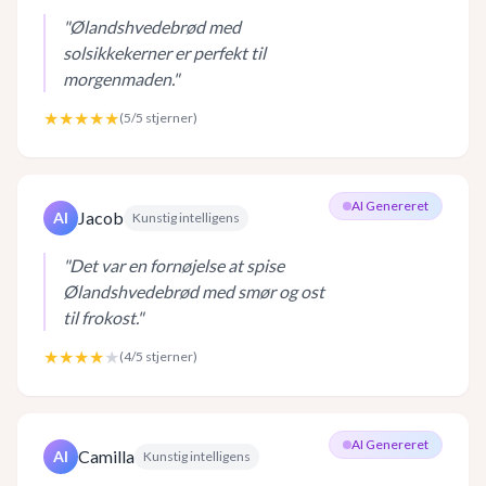
"
Ølandshvedebrød med
solsikkekerner er perfekt til
morgenmaden.
"
★★★★★
(
5
/5 stjerner)
AI Genereret
Jacob
AI
Kunstig intelligens
"
Det var en fornøjelse at spise
Ølandshvedebrød med smør og ost
til frokost.
"
★★★★
★
(
4
/5 stjerner)
AI Genereret
Camilla
AI
Kunstig intelligens