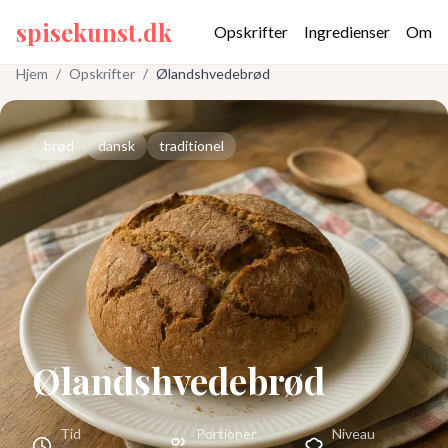
spisekunst.dk
Opskrifter
Ingredienser
Om
Hjem
/
Opskrifter
/
Ølandshvedebrød
brød
dansk
traditionel
Ølandshvedebrød
Tid
Portioner
Niveau