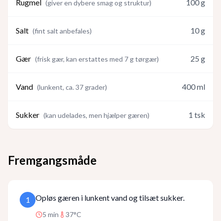
Rugmel
100
g
(
giver en dybere smag og struktur
)
Salt
10
g
(
fint salt anbefales
)
Gær
25
g
(
frisk gær, kan erstattes med 7 g tørgær
)
Vand
400
ml
(
lunkent, ca. 37 grader
)
Sukker
1
tsk
(
kan udelades, men hjælper gæren
)
Fremgangsmåde
Opløs gæren i lunkent vand og tilsæt sukker.
1
5
min
37°C