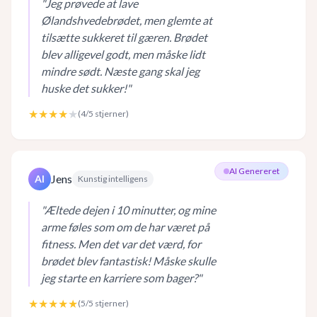
"
Jeg prøvede at lave
Ølandshvedebrødet, men glemte at
tilsætte sukkeret til gæren. Brødet
blev alligevel godt, men måske lidt
mindre sødt. Næste gang skal jeg
huske det sukker!
"
★★★★
★
(
4
/5 stjerner)
AI Genereret
Jens
AI
Kunstig intelligens
"
Æltede dejen i 10 minutter, og mine
arme føles som om de har været på
fitness. Men det var det værd, for
brødet blev fantastisk! Måske skulle
jeg starte en karriere som bager?
"
★★★★★
(
5
/5 stjerner)