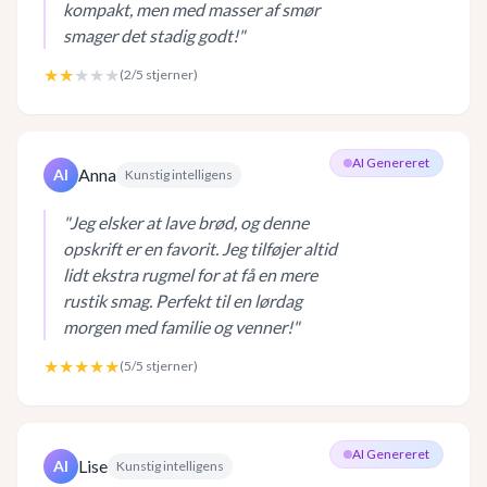
kompakt, men med masser af smør
smager det stadig godt!
"
★★
★★★
(
2
/5 stjerner)
AI Genereret
Anna
AI
Kunstig intelligens
"
Jeg elsker at lave brød, og denne
opskrift er en favorit. Jeg tilføjer altid
lidt ekstra rugmel for at få en mere
rustik smag. Perfekt til en lørdag
morgen med familie og venner!
"
★★★★★
(
5
/5 stjerner)
AI Genereret
Lise
AI
Kunstig intelligens