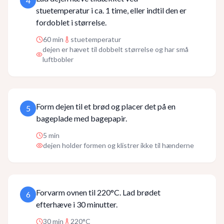
4
stuetemperatur i ca. 1 time, eller indtil den er
fordoblet i størrelse.
60
min
stuetemperatur
dejen er hævet til dobbelt størrelse og har små
luftbobler
Form dejen til et brød og placer det på en
5
bageplade med bagepapir.
5
min
dejen holder formen og klistrer ikke til hænderne
Forvarm ovnen til 220°C. Lad brødet
6
efterhæve i 30 minutter.
30
min
220°C