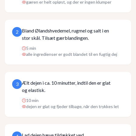
gæren er helt opløst, og der er ingen klumper
Bland Ølandshvedemel, rugmel og salt i en
2
stor skål. Tilsæt gærblandingen.
5
min
alle ingredienser er godt blandet til en fugtig dej
Ælt dejen i ca. 10 minutter, indtil den er glat
3
og elastisk.
10
min
dejen er glat og fjeder tilbage, når den trykkes let
Lad dejen hæve tildækket ved