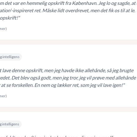
m det var en hemmelig opskrift fra København. Jeg lo og sagde, at
tion'-inspireret ret. Måske lidt overdrevet, men det fik os til at le.
opskrift!
"
rner)
g intelligens
 lave denne opskrift, men jeg havde ikke allehånde, så jeg brugte
tedet. Det blev også godt, men jeg tror, jeg vil prøve med allehånde
at se forskellen. En nem og lækker ret, som jeg vil lave igen!
"
rner)
g intelligens