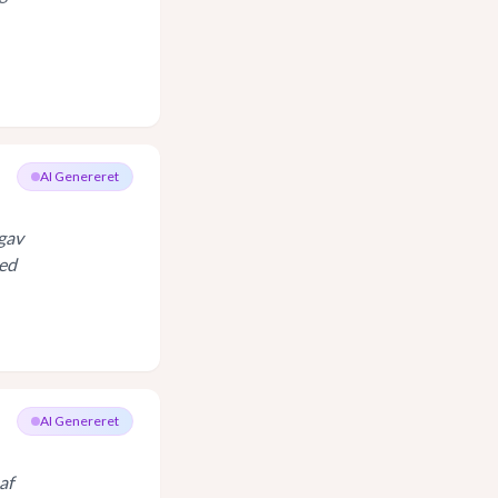
AI Genereret
 gav
med
AI Genereret
af