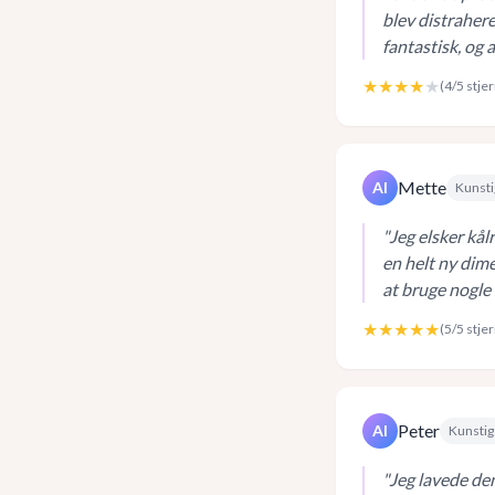
blev distrahere
fantastisk, og 
★★★★
★
(
4
/5 stje
Mette
AI
Kunsti
"
Jeg elsker kål
en helt ny dime
at bruge nogle
★★★★★
(
5
/5 stje
Peter
AI
Kunstig 
"
Jeg lavede den