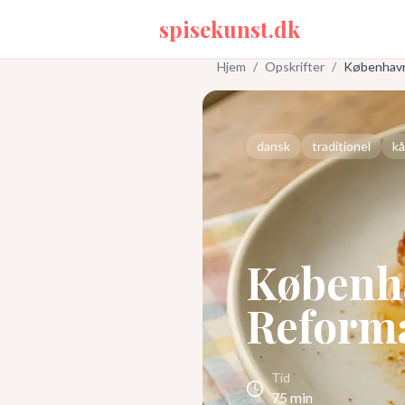
spisekunst.dk
Hjem
/
Opskrifter
/
København
dansk
traditionel
kå
Københ
Reforma
Tid
75
min