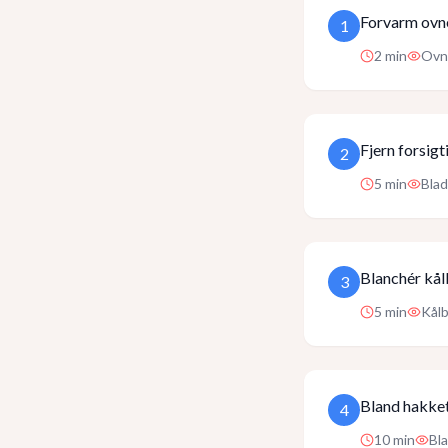
Forvarm ovne
1
2
min
Ovne
Fjern forsigt
2
5
min
Blad
Blanchér kålb
3
5
min
Kålb
Bland hakket 
4
10
min
Bl