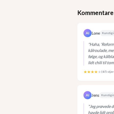
Kommentare
Lone
AI
Kunstig i
"
Haha, 'Reforma
kålroulade, me
følge, og kålbl
lidt chili til t
★★★★
★
(
4
/5 stje
Jens
AI
Kunstig i
"
Jeg prøvede de
havde lidt prob