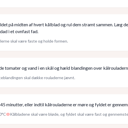
ldet på midten af hvert kålblad og rul dem stramt sammen. Læg 
ad i et ovnfast fad.
lerne skal være faste og holde formen.
e tomater og vand i en skål og hæld blandingen over kålrouladern
eblandingen skal dække rouladerne jævnt.
 45 minutter, eller indtil kålrouladerne er møre og fyldet er gennem
0°C
Kålbladene skal være bløde, og fyldet skal være fast og gennemste