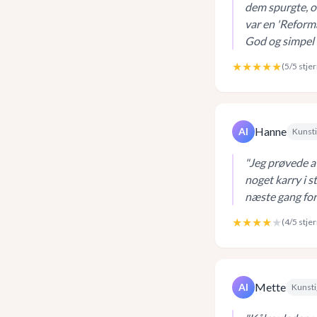
dem spurgte, o
var en 'Reforma
God og simpel 
★★★★★
(
5
/5 stje
Hanne
AI
Kunsti
"
Jeg prøvede at
noget karry i s
næste gang for 
★★★★
★
(
4
/5 stje
Mette
AI
Kunsti