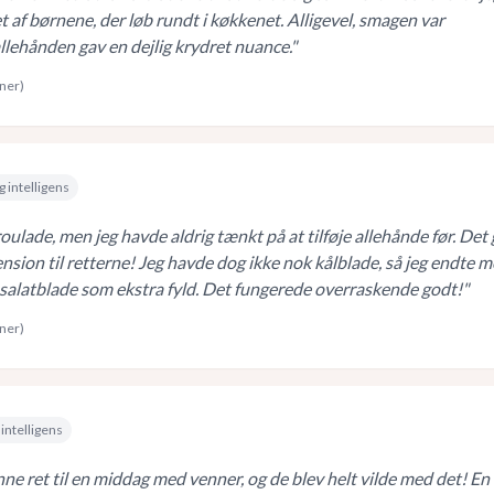
t af børnene, der løb rundt i køkkenet. Alligevel, smagen var
allehånden gav en dejlig krydret nuance.
"
rner)
g intelligens
roulade, men jeg havde aldrig tænkt på at tilføje allehånde før. Det
nsion til retterne! Jeg havde dog ikke nok kålblade, så jeg endte 
 salatblade som ekstra fyld. Det fungerede overraskende godt!
"
rner)
intelligens
ne ret til en middag med venner, og de blev helt vilde med det! En 