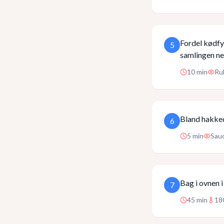
Fordel kødfy
5
samlingen ned
10
min
Rul
Bland hakked
6
5
min
Sauc
Bag i ovnen i
7
45
min
18