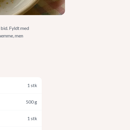
 bid. Fyldt med
e nemme, men
1
stk
500
g
1
stk