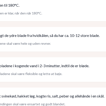
n til 180°C.
n er klar, når den når 180°C.
igt de ydre blade fra hvidkålen, så du har ca. 10-12 store blade.
ene skal være hele og uden revner.
ladene i kogende vand i 2-3 minutter, indtil de er bløde.
ladene skal være fleksible og lette at bøje.
svinekød, hakket løg, kogte ris, salt, peber og allehånde i en skål.
andingen skal være ensartet og godt blandet.