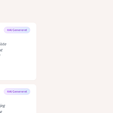
AI Genereret
iste
at
AI Genereret
jeg
eg