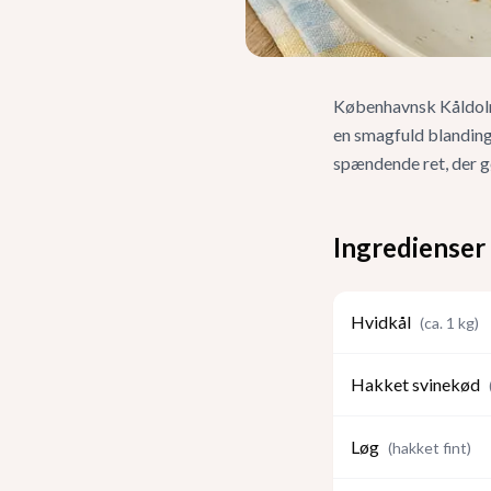
Københavnsk Kåldolme
en smagfuld blanding 
spændende ret, der gø
Ingredienser
Hvidkål
(
ca. 1 kg
)
Hakket svinekød
Løg
(
hakket fint
)