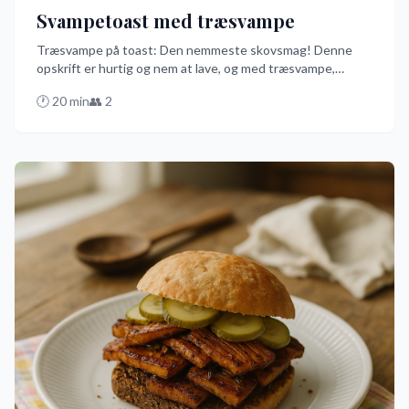
Svampetoast med træsvampe
Træsvampe på toast: Den nemmeste skovsmag! Denne
opskrift er hurtig og nem at lave, og med træsvampe,
hvidløg og frisk persille på rugbrød får du en smag af
🕐
20
min
👥
2
skoven på få minutter. Den er perfekt til en travl dag, hvor
du alligevel vil nyde noget lækkert og unikt!