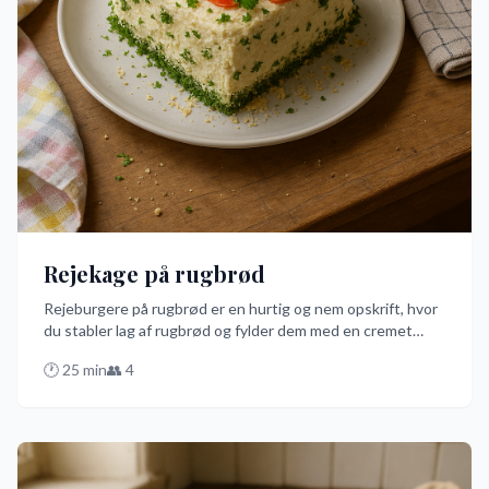
Rejekage på rugbrød
Rejeburgere på rugbrød er en hurtig og nem opskrift, hvor
du stabler lag af rugbrød og fylder dem med en cremet
blanding af mayonnaise, dild og friske rejer. Med en
🕐
25
min
👥
4
tilberedningstid på kun 5 minutter er dette den bedste
måde at imponere dine gæster på uden at bruge en
evighed i køkkenet. Prøv denne sjove variant af den
traditionelle smørrebrødskage og nyd den med et smil!