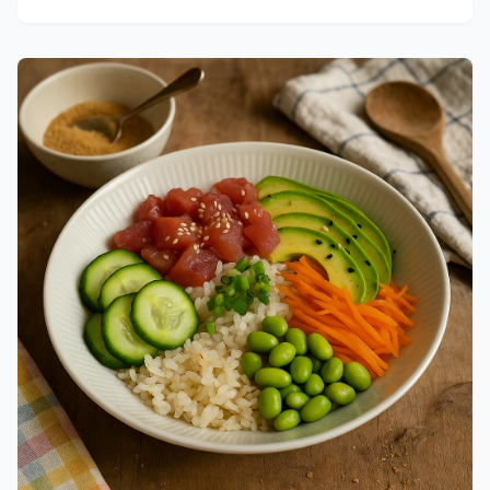
få minutter. Prøv denne opskrift på dansk og oplev, hvor let
det er at lave en lækker pastasalat med ske!