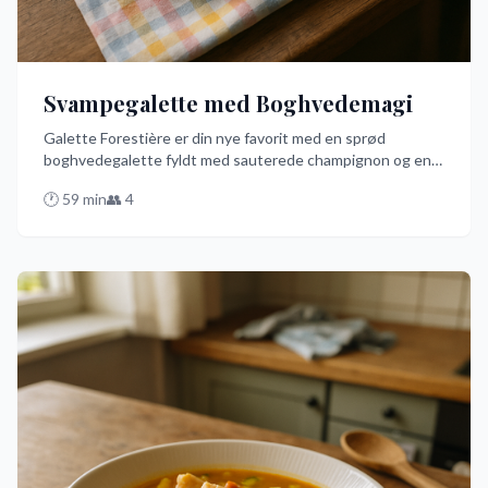
Svampegalette med Boghvedemagi
Galette Forestière er din nye favorit med en sprød
boghvedegalette fyldt med sauterede champignon og en
cremet sauce. Denne nemme opskrift på dansk får dig til at
🕐
59
min
👥
4
føle dig som en mesterkok på rekordtid. Prøv den og bliv
vild med smagen!