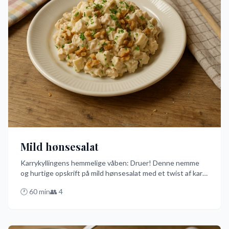
Mild hønsesalat
Karrykyllingens hemmelige våben: Druer! Denne nemme
og hurtige opskrift på mild hønsesalat med et twist af karry
og søde grønne druer vil få dine smagsløg til at danse.
🕐
60
min
👥
4
Perfekt til at servere på brød eller som et lækkert tilbehør!