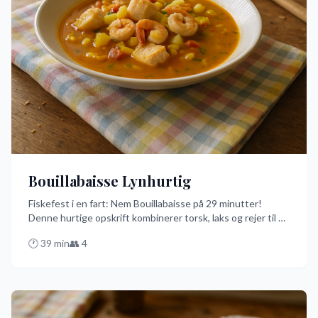
Bouillabaisse Lynhurtig
Fiskefest i en fart: Nem Bouillabaisse på 29 minutter!
Denne hurtige opskrift kombinerer torsk, laks og rejer til en
smagfuld gryderet, der er klar på ingen tid. Den er perfekt
🕐
39
min
👥
4
til travle dage, hvor du alligevel ønsker at nyde en lækker
fiskeret med et sjovt twist!