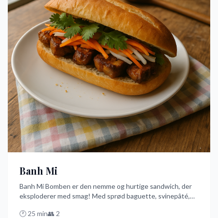
Banh Mi
Banh Mi Bomben er den nemme og hurtige sandwich, der
eksploderer med smag! Med sprød baguette, svinepâté,
syltede gulerødder og daikon samt frisk koriander, er dette
🕐
25
min
👥
2
den bedste måde at nyde en sandwich på. Prøv denne