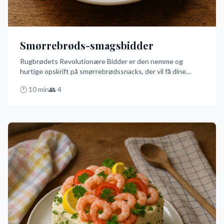
Smørrebrøds-smagsbidder
Rugbrødets Revolutionære Bidder er den nemme og
hurtige opskrift på smørrebrødssnacks, der vil få dine
gæster til at måbe. Med en smagfuld kombination af
🕐
10
min
👥
4
syltede sild, rejer og oksebøf på rugbrød, er dette den
bedste måde at servere en lille smag af Danmark på. Prøv
denne opskrift og bliv en smørrebrødsmester på ingen tid!