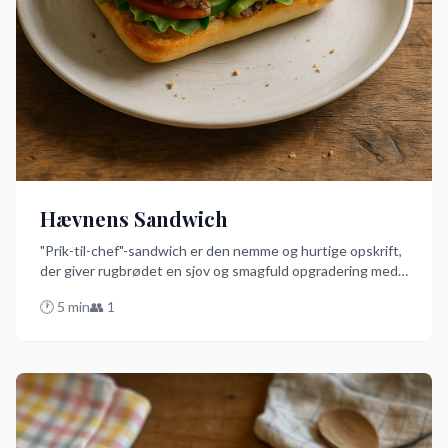
Hævnens Sandwich
"Prik-til-chef"-sandwich er den nemme og hurtige opskrift,
der giver rugbrødet en sjov og smagfuld opgradering med
røget oksekød og syltede agurker. Den er perfekt til en
🕐
5
min
👥
1
travl dag, hvor du alligevel vil have noget lækkert og
traditionelt dansk. Prøv denne opskrift og oplev, hvordan
enkle ingredienser kan skabe noget helt specielt!