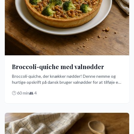
Broccoli-quiche med valnødder
Broccoli-quiche, der knækker nødder! Denne nemme og
hurtige opskrift på dansk bruger valnødder for at tilføje en
knasende overraskelse til din quiche. Perfekt til at
🕐
60
min
👥
4
imponere gæster med minimal indsats i ovnen!