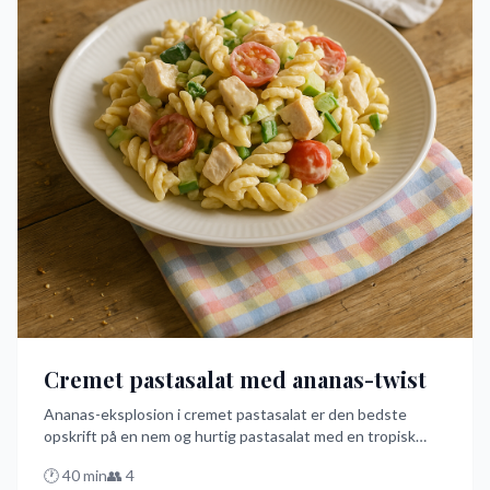
Cremet pastasalat med ananas-twist
Ananas-eksplosion i cremet pastasalat er den bedste
opskrift på en nem og hurtig pastasalat med en tropisk
twist. Med ananas som den overraskende ingrediens, får
🕐
40
min
👥
4
du en smagseksplosion, der gør denne ret til en favorit på