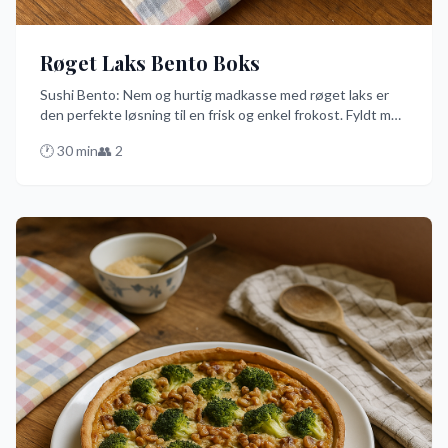
Røget Laks Bento Boks
Sushi Bento: Nem og hurtig madkasse med røget laks er
den perfekte løsning til en frisk og enkel frokost. Fyldt med
sushiris, friske grøntsager og røget laks er denne opskrift
🕐
30
min
👥
2
klar på blot 20 minutter. Prøv denne danske vri på en
traditionel bento-boks og nyd et smagfuldt og lettilberedt
måltid.