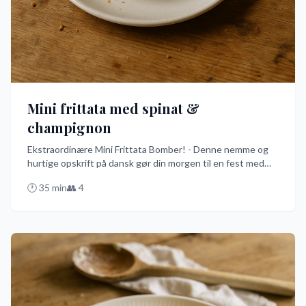
Mini frittata med spinat &
champignon
Ekstraordinære Mini Frittata Bomber! - Denne nemme og
hurtige opskrift på dansk gør din morgen til en fest med
sprøde mini frittataer fyldt med spinat og champignon,
🕐
35
min
👥
4
bagt i ovnen til gyldne små lækkerier. Perfekt til at
imponere gæster eller bare til en lækker start på dagen!