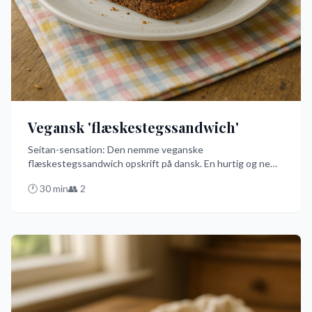
Vegansk 'flæskestegssandwich'
Seitan-sensation: Den nemme veganske
flæskestegssandwich opskrift på dansk. En hurtig og nem
måde at nyde en plantebaseret version af den traditionelle
🕐
30
min
👥
2
danske sandwich med sprød seitan, rødkål og hjemmelavet
remoulade. Perfekt til en lækker og bæredygtig frokost!