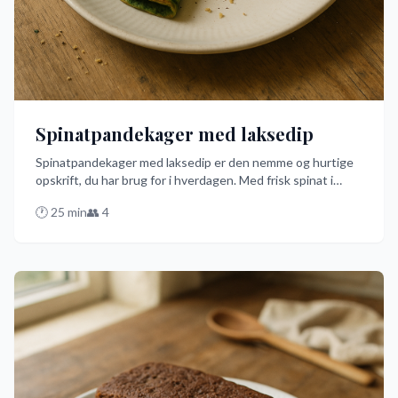
Spinatpandekager med laksedip
Spinatpandekager med laksedip er den nemme og hurtige
opskrift, du har brug for i hverdagen. Med frisk spinat i
pandekagedejen og en cremet laksedip med citronsaft, får
🕐
25
min
👥
4
du en smagseksplosion, der vil imponere alle. Prøv denne
opskrift og nyd et lækkert måltid!