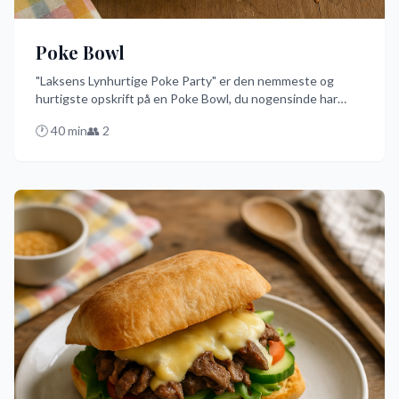
Poke Bowl
"Laksens Lynhurtige Poke Party" er den nemmeste og
hurtigste opskrift på en Poke Bowl, du nogensinde har
prøvet. Med frisk laks, avocado og edamame på en seng af
🕐
40
min
👥
2
sushiris, er denne skål en fest for smagsløgene. Den er
perfekt til en travl hverdag, hvor du alligevel ønsker at
nyde noget lækkert og sundt.