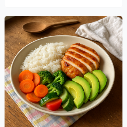
opskrift og oplev en smagsoplevelse, der er lige så let som
den er lækker!