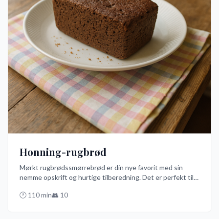
Honning-rugbrød
Mørkt rugbrødssmørrebrød er din nye favorit med sin
nemme opskrift og hurtige tilberedning. Det er perfekt til
en travl dag, hvor du alligevel vil nyde et lækkert dansk
🕐
110
min
👥
10
smørrebrød med et twist af honning. Prøv denne opskrift
og bliv en del af rugbrødets rockstjernefans!