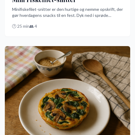
Minifiskefilet-snitter er den hurtige og nemme opskrift, der
gør hverdagens snacks til en fest. Dyk ned i sprøde
fiskefiletstrimler, dybstegt til gylden perfektion, og nyd
🕐
25
min
👥
4
dem med en klat remoulade og en skvæt citron. Perfekt til
at imponere gæster eller bare til en lækker forret på dansk
vis!