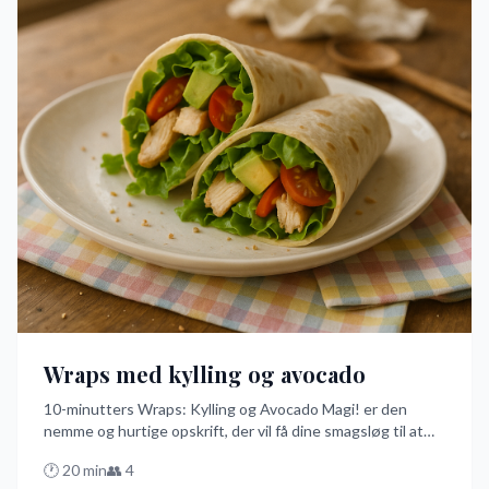
Wraps med kylling og avocado
10-minutters Wraps: Kylling og Avocado Magi! er den
nemme og hurtige opskrift, der vil få dine smagsløg til at
danse. Med frisk avocado, saftigt kyllingebryst og en
🕐
20
min
👥
4
cremet dressing, rullet ind i en blød tortilla, er dette den