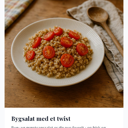
Bygsalat med et twist
Byg- og grøntsagssalat er din nye favorit - en frisk og