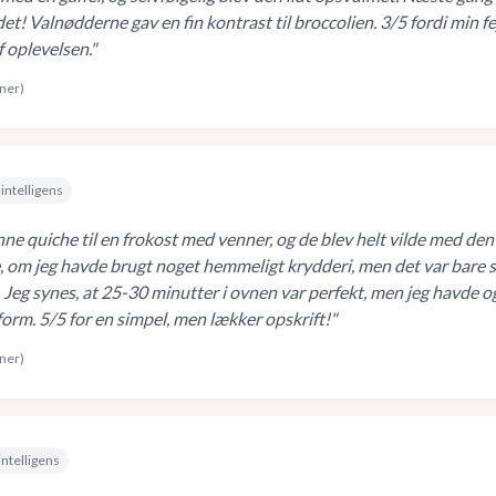
det! Valnødderne gav en fin kontrast til broccolien. 3/5 fordi min fe
f oplevelsen.
"
rner)
intelligens
ne quiche til en frokost med venner, og de blev helt vilde med den
, om jeg havde brugt noget hemmeligt krydderi, men det var bare s
 Jeg synes, at 25-30 minutter i ovnen var perfekt, men jeg havde o
form. 5/5 for en simpel, men lækker opskrift!
"
rner)
intelligens