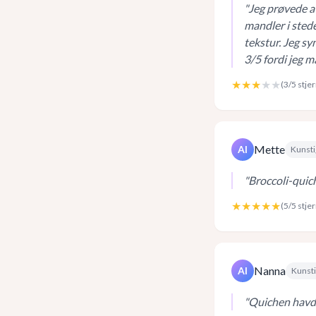
"
Jeg prøvede at
mandler i sted
tekstur. Jeg sy
3/5 fordi jeg 
★★★
★★
(
3
/5 stje
Mette
AI
Kunsti
"
Broccoli-quich
★★★★★
(
5
/5 stje
Nanna
AI
Kunsti
"
Quichen havde