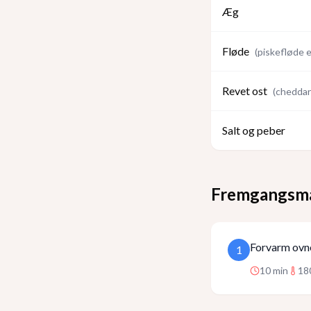
Æg
Fløde
(
piskefløde e
Revet ost
(
cheddar
Salt og peber
Fremgangsm
Forvarm ovne
1
10
min
18