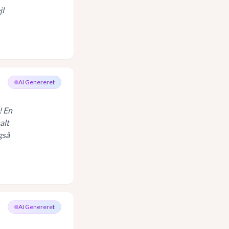
jl
AI Genereret
! En
alt
gså
AI Genereret