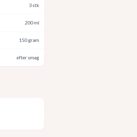
3
stk
200
ml
150
gram
efter smag