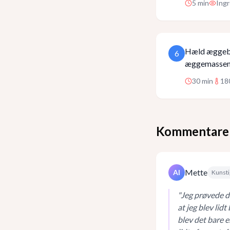
5
min
Ing
Hæld æggebla
6
æggemassen e
30
min
18
Kommentare
Mette
AI
Kunsti
"
Jeg prøvede d
at jeg blev lid
blev det bare e