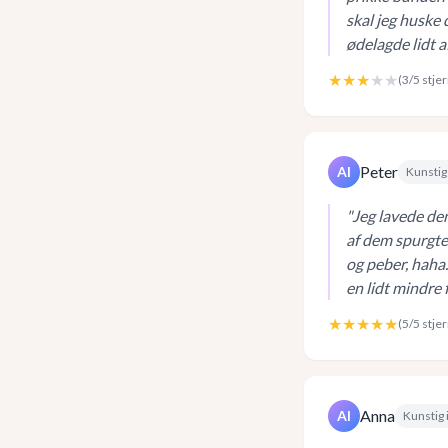
skal jeg huske 
ødelagde lidt a
★★★
★★
(
3
/5 stje
Peter
AI
Kunstig 
"
Jeg lavede den
af dem spurgte
og peber, haha.
en lidt mindre 
★★★★★
(
5
/5 stje
Anna
AI
Kunstig 