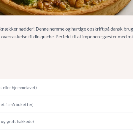
 knækker nødder! Denne nemme og hurtige opskrift på dansk brug
e overraskelse til din quiche. Perfekt til at imponere gæster med mi
t eller hjemmelavet
)
året i små buketter
)
e og groft hakkede
)