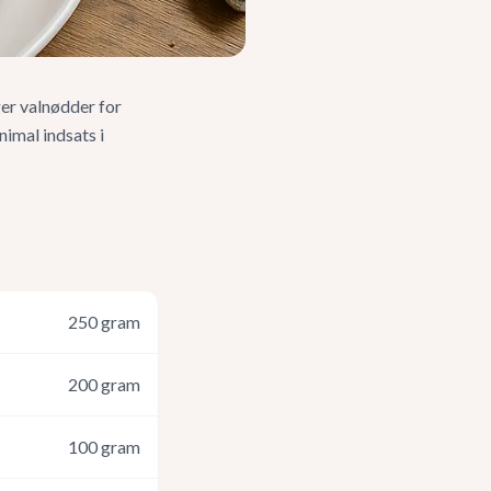
er valnødder for
nimal indsats i
250
gram
200
gram
100
gram