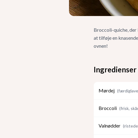
Broccoli-quiche, der
at tilføje en knasend
ovnen!
Ingredienser
Mørdej
(
færdiglave
Broccoli
(
frisk, sk
Valnødder
(
risted