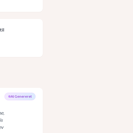
til
AI Genereret
me,
is
ev