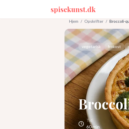
spisekunst.dk
Hjem
/
Opskrifter
/
Broccoli-q
vegetarisk
frokost
Broccol
Tid
60
min