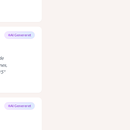
AI Genereret
de
nes,
/5
"
AI Genereret