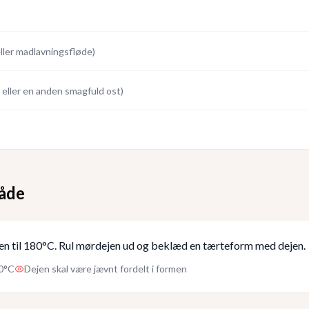
ller madlavningsfløde
)
 eller en anden smagfuld ost
)
åde
n til 180°C. Rul mørdejen ud og beklæd en tærteform med dejen.
0°C
Dejen skal være jævnt fordelt i formen