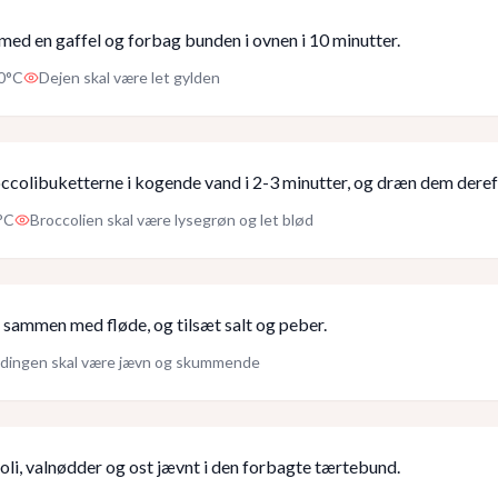
med en gaffel og forbag bunden i ovnen i 10 minutter.
0°C
Dejen skal være let gylden
ccolibuketterne i kogende vand i 2-3 minutter, og dræn dem deref
°C
Broccolien skal være lysegrøn og let blød
sammen med fløde, og tilsæt salt og peber.
ndingen skal være jævn og skummende
oli, valnødder og ost jævnt i den forbagte tærtebund.