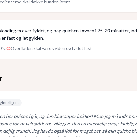
redienserne skal dække bunden jævnt
ndingen over fyldet, og bag quichen i ovnen i 25-30 minutter, ind
r fast og let gylden.
0°C
Overfladen skal være gylden og fyldet fast
r
g intelligens
en her quiche i går, og den blev super lækker! Men jeg må indrøm
t bange for, at valnødderne ville give den en mærkelig smag. Heldigv
n dejlig crunch! Jeg havde også lidt for meget ost, så min quiche bl