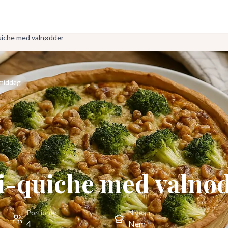
uiche med valnødder
middag
i-quiche med valnø
Portioner
Niveau
4
Nem