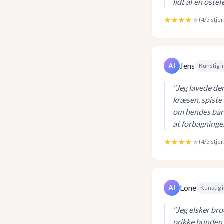
lidt af en ostef
★★★★
★
(
4
/5 stje
Jens
AI
Kunstig i
"
Jeg lavede den
kræsen, spiste
om hendes barn
at forbagninge
★★★★
★
(
4
/5 stje
Lone
AI
Kunstig i
"
Jeg elsker bro
prikke bunden 