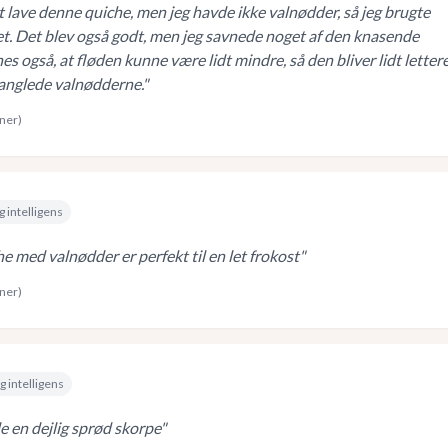
 lave denne quiche, men jeg havde ikke valnødder, så jeg brugte
et. Det blev også godt, men jeg savnede noget af den knasende
nes også, at fløden kunne være lidt mindre, så den bliver lidt lettere
manglede valnødderne.
"
rner)
g intelligens
e med valnødder er perfekt til en let frokost
"
rner)
g intelligens
 en dejlig sprød skorpe
"