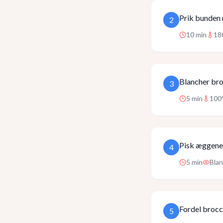
Prik bunden 
2
10
min
18
Blancher bro
3
5
min
100
Pisk æggene 
4
5
min
Bla
Fordel brocc
5