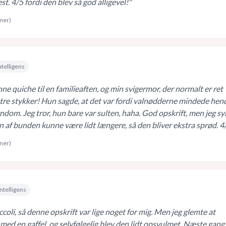
est. 4/5 fordi den blev så god alligevel!
"
rner)
ntelligens
ne quiche til en familieaften, og min svigermor, der normalt er ret
 tre stykker! Hun sagde, at det var fordi valnødderne mindede hen
dom. Jeg tror, hun bare var sulten, haha. God opskrift, men jeg sy
n af bunden kunne være lidt længere, så den bliver ekstra sprød. 4
rner)
ntelligens
ccoli, så denne opskrift var lige noget for mig. Men jeg glemte at
med en gaffel, og selvfølgelig blev den lidt opsvulmet. Næste gang