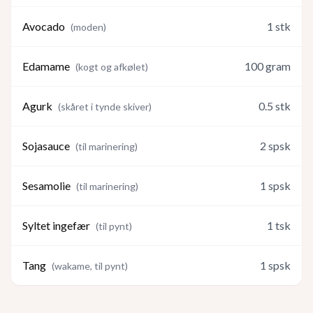
Avocado
1
stk
(
moden
)
Edamame
100
gram
(
kogt og afkølet
)
Agurk
0.5
stk
(
skåret i tynde skiver
)
Sojasauce
2
spsk
(
til marinering
)
Sesamolie
1
spsk
(
til marinering
)
Syltet ingefær
1
tsk
(
til pynt
)
Tang
1
spsk
(
wakame, til pynt
)