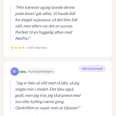
"
Min kæreste og jeg lavede denne
poke bowl i går aftes. Vi havde lidt
for meget sojasauce, så det blev lidt
salt, men ellers var det en succes.
Perfekt til en hyggelig aften med
Netflix!
"
★★★★
★
(
4
/5 stjerner)
AI Genereret
Jens
AI
Kunstig intelligens
"
Jeg er ikke så vild med rå laks, så jeg
stegte min i stedet. Det blev også
godt, men jeg tror, jeg skal prøve med
tun eller kylling næste gang.
Opskriften er super nem at tilpasse!
"