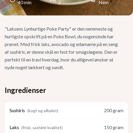
40
min
2
Nem
"Laksens Lynhurtige Poke Party" er den nemmeste og
hurtigste opskrift på en Poke Bowl, du nogensinde har
prøvet. Med frisk laks, avocado og edamame på en seng
af sushiris, er denne skål en fest for smagsløgene. Den er
perfekt til en travl hverdag, hvor du alligevel ønsker at
nyde noget lækkert og sundt.
Ingredienser
Sushiris
200
gram
(
kogt og afkølet
)
Laks
150
gram
(
frisk, sashimi-kvalitet
)