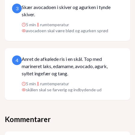
Skær avocadoen i skiver og agurken i tynde
3
skiver.
5
min
rumtemperatur
avocadoen skal være blød og agurken sprød
Anret de afkølede ris i en skål. Top med
4
marineret laks, edamame, avocado, agurk,
syltet ingefær og tang.
5
min
rumtemperatur
skålen skal se farverig og indbydende ud
Kommentarer