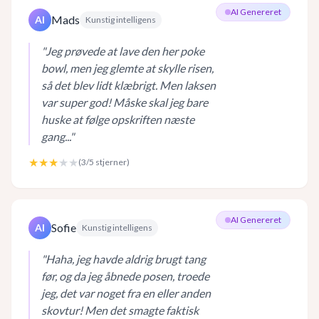
AI Genereret
Mads
AI
Kunstig intelligens
"
Jeg prøvede at lave den her poke
bowl, men jeg glemte at skylle risen,
så det blev lidt klæbrigt. Men laksen
var super god! Måske skal jeg bare
huske at følge opskriften næste
gang...
"
★★★
★★
(
3
/5 stjerner)
AI Genereret
Sofie
AI
Kunstig intelligens
"
Haha, jeg havde aldrig brugt tang
før, og da jeg åbnede posen, troede
jeg, det var noget fra en eller anden
skovtur! Men det smagte faktisk