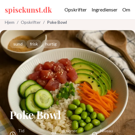
spisekunst.dk
Opskrifter
Ingredienser
Om
Hjem
/
Opskrifter
/
Poke Bowl
sund
frisk
hurtig
Poke Bowl
Tid
Portioner
Niveau