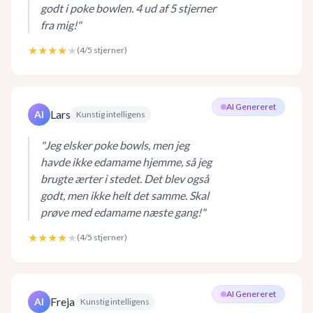
godt i poke bowlen. 4 ud af 5 stjerner
fra mig!
"
★★★★
★
(
4
/5 stjerner)
AI Genereret
Lars
AI
Kunstig intelligens
"
Jeg elsker poke bowls, men jeg
havde ikke edamame hjemme, så jeg
brugte ærter i stedet. Det blev også
godt, men ikke helt det samme. Skal
prøve med edamame næste gang!
"
★★★★
★
(
4
/5 stjerner)
AI Genereret
Freja
AI
Kunstig intelligens