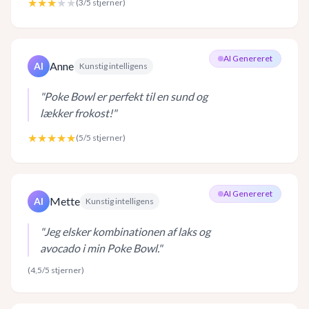
★★★
★★
(
3
/5 stjerner)
AI Genereret
Anne
AI
Kunstig intelligens
"
Poke Bowl er perfekt til en sund og
lækker frokost!
"
★★★★★
(
5
/5 stjerner)
AI Genereret
Mette
AI
Kunstig intelligens
"
Jeg elsker kombinationen af laks og
avocado i min Poke Bowl.
"
(
4,5
/5 stjerner)