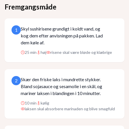
Fremgangsmåde
Skyl sushirisene grundigt i koldt vand, og
1
kog dem efter anvisningen på pakken. Lad
dem køle af.
25
min
høj
risene skal være bløde og klæbrige
Skær den friske laks i mundrette stykker.
2
Bland sojasauce og sesamolie i en skål, og
mariner laksen i blandingen i 10 minutter.
10
min
kølig
laksen skal absorbere marinaden og blive smagfuld