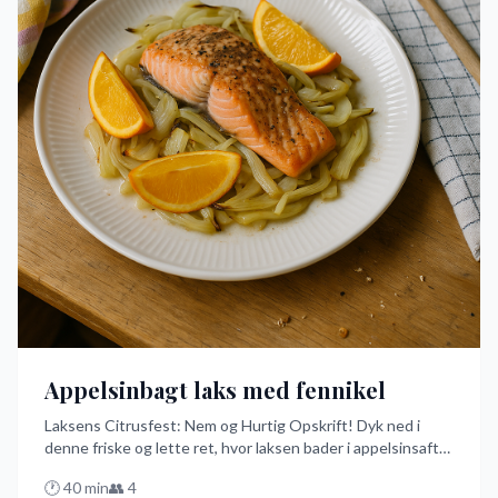
Appelsinbagt laks med fennikel
Laksens Citrusfest: Nem og Hurtig Opskrift! Dyk ned i
denne friske og lette ret, hvor laksen bader i appelsinsaft
og bages med fennikel i ovnen. Perfekt til en travl hverdag,
🕐
40
min
👥
4
hvor smag og enkelhed går hånd i hånd.