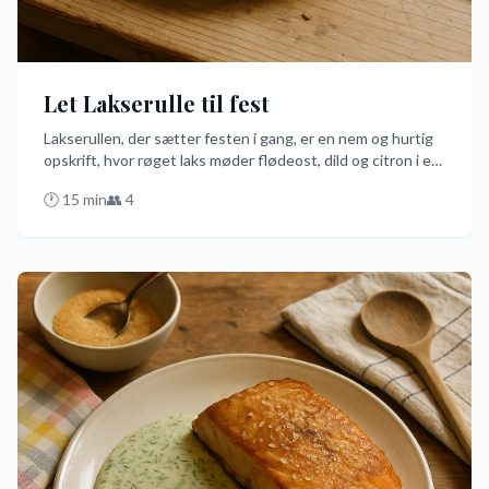
Let Lakserulle til fest
Lakserullen, der sætter festen i gang, er en nem og hurtig
opskrift, hvor røget laks møder flødeost, dild og citron i en
elegant rulle med agurk og peberfrugt. Den er perfekt som
🕐
15
min
👥
4
en forret, der imponerer uden besvær. Prøv denne danske
favorit og få festen til at rulle med stil!