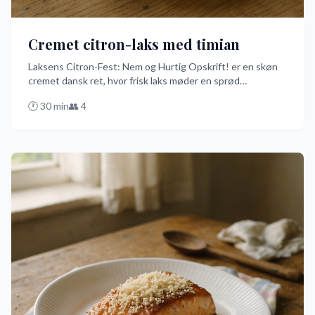
Cremet citron-laks med timian
Laksens Citron-Fest: Nem og Hurtig Opskrift! er en skøn
cremet dansk ret, hvor frisk laks møder en sprød
citronsmag og et drys af timian. Perfekt til en travl aften,
🕐
30
min
👥
4
hvor du alligevel vil have noget lækkert på bordet med
minimal indsats.