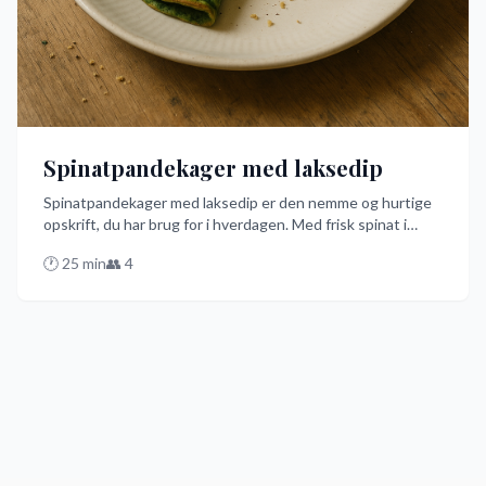
Spinatpandekager med laksedip
Spinatpandekager med laksedip er den nemme og hurtige
opskrift, du har brug for i hverdagen. Med frisk spinat i
pandekagedejen og en cremet laksedip med citronsaft, får
🕐
25
min
👥
4
du en smagseksplosion, der vil imponere alle. Prøv denne
opskrift og nyd et lækkert måltid!