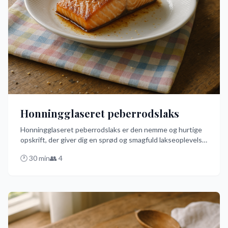
Honningglaseret peberrodslaks
Honningglaseret peberrodslaks er den nemme og hurtige
opskrift, der giver dig en sprød og smagfuld lakseoplevelse.
Med en perfekt balance mellem sød honning og krydret
🕐
30
min
👥
4
peberrod, bliver denne ret en fest for ganen, som du nemt
kan tilberede i ovnen. Prøv den bedste opskrift på dansk
og overrask dine gæster med et lækkert twist!