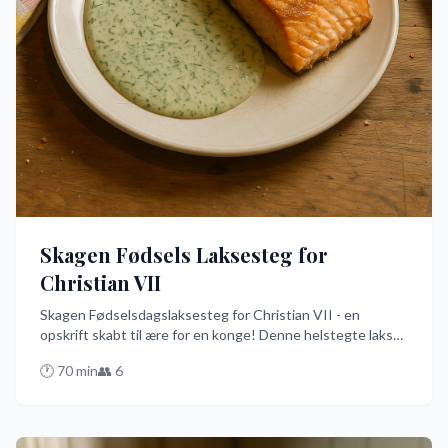
Skagen Fødsels Laksesteg for
Christian VII
Skagen Fødselsdagslaksesteg for Christian VII - en
opskrift skabt til ære for en konge! Denne helstegte laks
med et fyld af brødkrummer, løg og urter er nem at
🕐
70
min
👥
6
tilberede i ovnen og serveres med en cremet dildsauce, der
får enhver festmiddag til at føles som en kongelig
begivenhed.