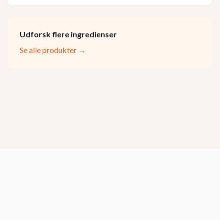
Udforsk flere ingredienser
Se alle produkter →
2026
spisekunst.dk - Indholdet på denne side er lavet ved
hjælp af kunstig intelligens.
Log ind for feedback