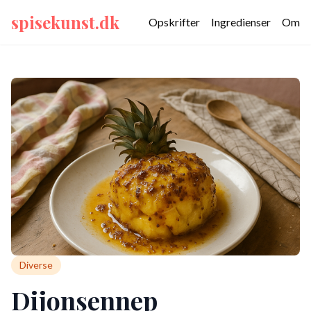
spisekunst.dk
Opskrifter
Ingredienser
Om
Diverse
Dijonsennep