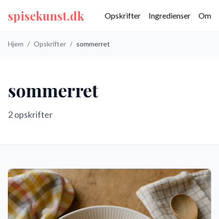
spisekunst.dk
Opskrifter
Ingredienser
Om
Hjem
/
Opskrifter
/
sommerret
sommerret
2
opskrifter