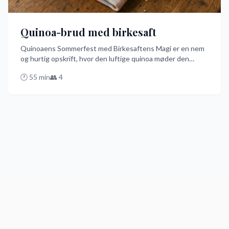
Quinoa-brud med birkesaft
Quinoaens Sommerfest med Birkesaftens Magi er en nem
og hurtig opskrift, hvor den luftige quinoa møder den
forfriskende birkesaft. Med et touch af frisk dild og citron
🕐
55
min
👥
4
bliver denne ret en skønhed på dit sommerbord. Prøv den
bedste opskrift på dansk og få en smag af noget helt
særligt!
2025
spisekunst.dk - Indholdet på denne side er lavet ved