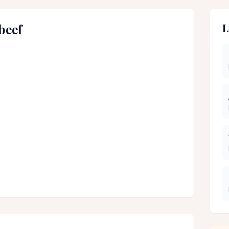
beef
L