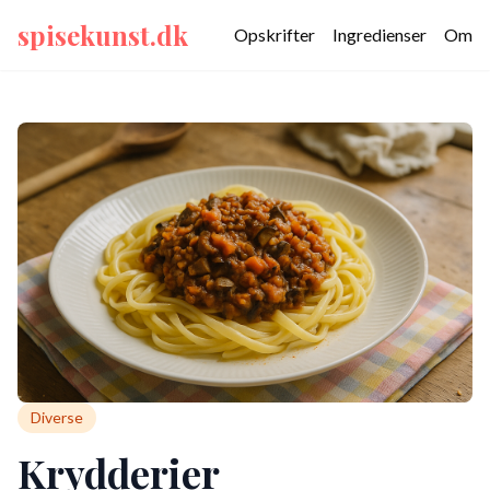
spisekunst.dk
Opskrifter
Ingredienser
Om
Diverse
Krydderier