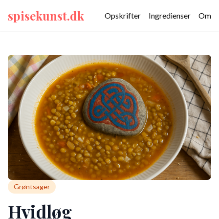
spisekunst.dk
Opskrifter
Ingredienser
Om
Grøntsager
Hvidløg