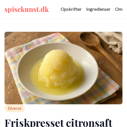
spisekunst.dk
Opskrifter
Ingredienser
Om
Diverse
Friskpresset citronsaft