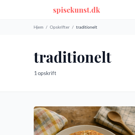
spisekunst.dk
Hjem
/
Opskrifter
/
traditionelt
traditionelt
1
opskrift