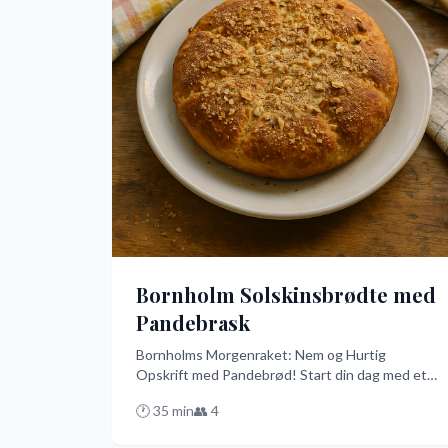
Bornholm Solskinsbrødte med
Pandebrask
Bornholms Morgenraket: Nem og Hurtig
Opskrift med Pandebrød! Start din dag med et
smil og en sprød skive rugbrød toppet med en
🕐
35
min
👥
4
lækker blanding af røræg, bacon og løg. Denne
nemme opskrift er klar på blot 25 minutter og