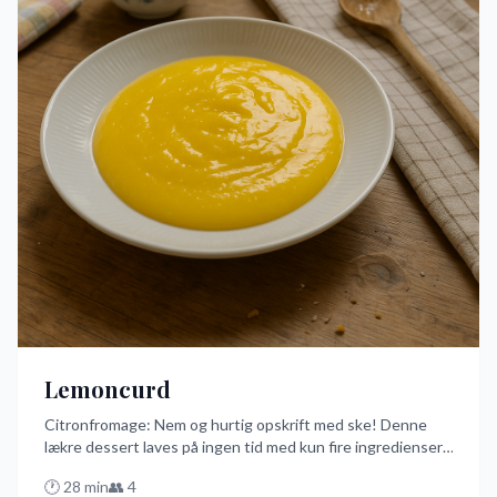
Lemoncurd
Citronfromage: Nem og hurtig opskrift med ske! Denne
lækre dessert laves på ingen tid med kun fire ingredienser.
Perfekt til at fylde wienerbrød eller smøre på
🕐
28
min
👥
4
morgenmaden.