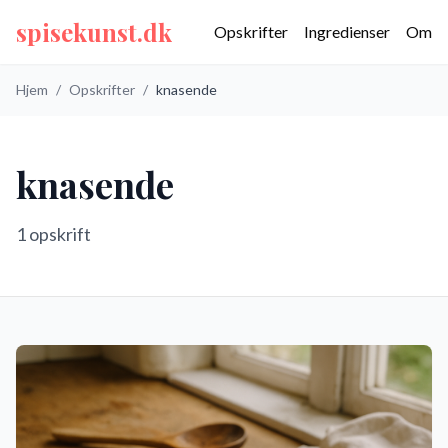
spisekunst.dk
Opskrifter
Ingredienser
Om
Hjem
/
Opskrifter
/
knasende
knasende
1
opskrift