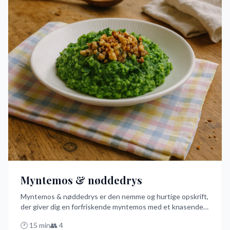
Myntemos & nøddedrys
Myntemos & nøddedrys er den nemme og hurtige opskrift,
der giver dig en forfriskende myntemos med et knasende
nøddedrys på toppen. Perfekt til at imponere gæster med
🕐
15
min
👥
4
minimal indsats! Prøv denne bedste danske dessert med