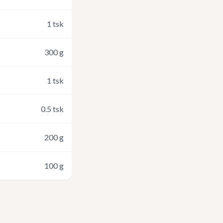
1
tsk
300
g
1
tsk
0.5
tsk
200
g
100
g