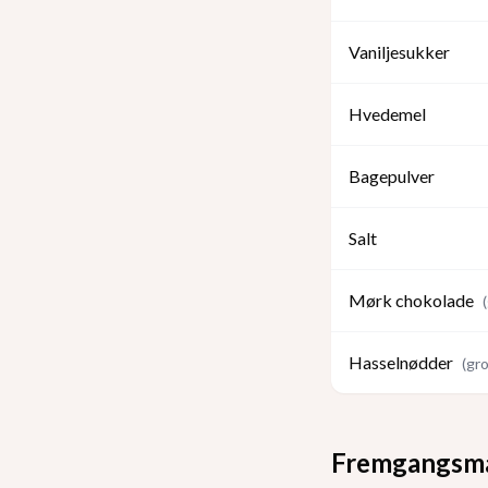
Vaniljesukker
Hvedemel
Bagepulver
Salt
Mørk chokolade
(
Hasselnødder
(
gr
Fremgangsm