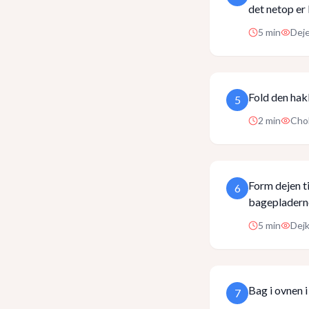
det netop er
5
min
Dej
Fold den hak
5
2
min
Chok
Form dejen t
6
bagepladern
5
min
Dejk
Bag i ovnen i
7