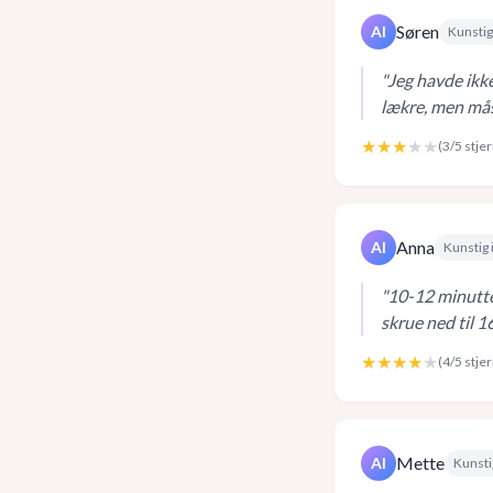
Søren
AI
Kunstig
"
Jeg havde ikke
lækre, men måsk
★★★
★★
(
3
/5 stje
Anna
AI
Kunstig 
"
10-12 minutte
skrue ned til 1
★★★★
★
(
4
/5 stje
Mette
AI
Kunsti