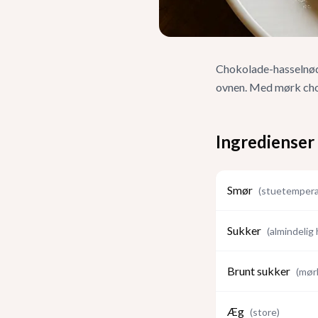
Chokolade-hasselnødd
ovnen. Med mørk chok
Ingredienser
Smør
(
stuetempera
Sukker
(
almindelig 
Brunt sukker
(
mør
Æg
(
store
)