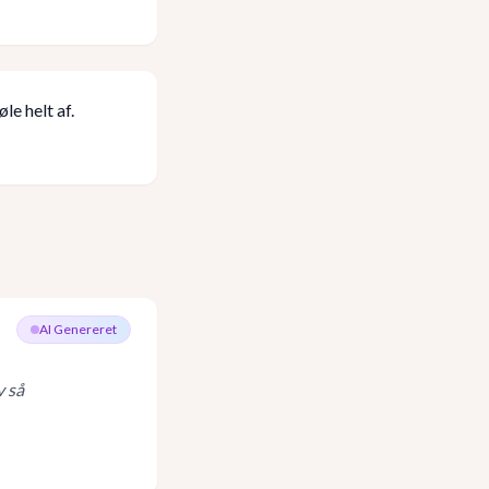
le helt af.
AI Genereret
v så