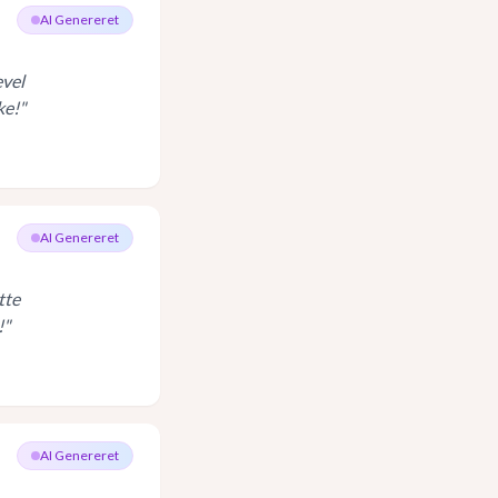
AI Genereret
evel
ke!
"
AI Genereret
tte
!
"
AI Genereret