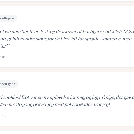
ntelligens
 lave dem her til en fest, og de forsvandt hurtigere end øllet! Mås
 brugt lidt mindre smør, for de blev lidt for sprøde i kanterne, men
ter!
"
rner)
ntelligens
 cookies? Det var en ny oplevelse for mig, og jeg må sige, det gav 
 Men næste gang prøver jeg med pekannødder, tror jeg!
"
rner)