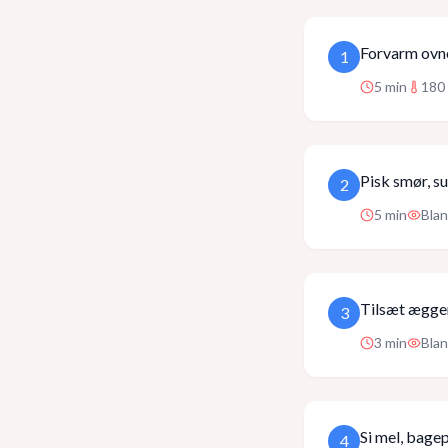
Forvarm ovne
1
5
min
180 
Pisk smør, su
2
5
min
Blan
Tilsæt æggen
3
3
min
Blan
Si mel, bagep
4