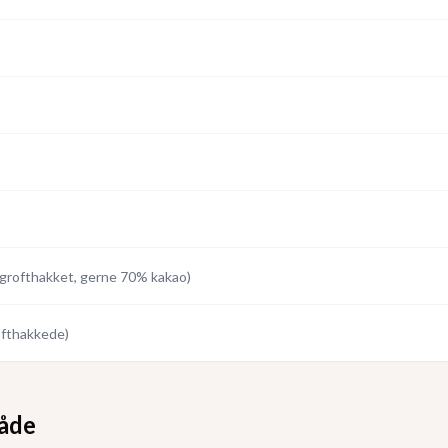
grofthakket, gerne 70% kakao
)
ofthakkede
)
åde