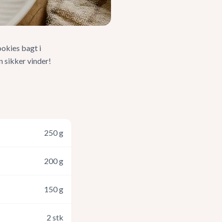
okies bagt i
 sikker vinder!
250
g
200
g
150
g
2
stk