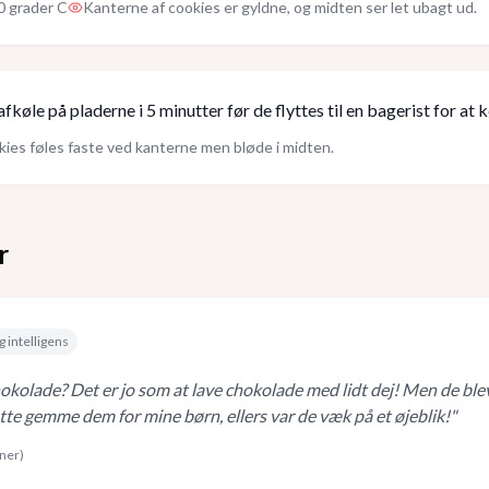
0 grader C
Kanterne af cookies er gyldne, og midten ser let ubagt ud.
fkøle på pladerne i 5 minutter før de flyttes til en bagerist for at kø
ies føles faste ved kanterne men bløde i midten.
r
g intelligens
okolade? Det er jo som at lave chokolade med lidt dej! Men de ble
tte gemme dem for mine børn, ellers var de væk på et øjeblik!
"
rner)