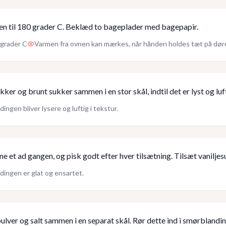
n til 180 grader C. Beklæd to bageplader med bagepapir.
grader C
Varmen fra ovnen kan mærkes, når hånden holdes tæt på dør
kker og brunt sukker sammen i en stor skål, indtil det er lyst og luf
dingen bliver lysere og luftig i tekstur.
e et ad gangen, og pisk godt efter hver tilsætning. Tilsæt vaniljes
dingen er glat og ensartet.
ulver og salt sammen i en separat skål. Rør dette ind i smørblanding