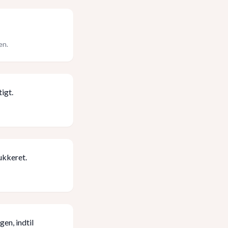
en.
tigt.
ukkeret.
en, indtil