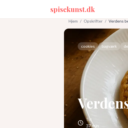
spisekunst.dk
Hjem
/
Opskrifter
/
Verdens b
cookies
bagværk
de
Verdens
Tid
37
min