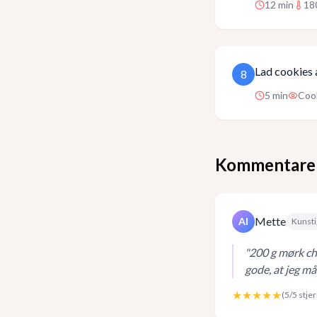
12
min
18
Lad cookies a
8
5
min
Cook
Kommentare
Mette
AI
Kunsti
"
200 g mørk ch
gode, at jeg må
★★★★★
(
5
/5 stje