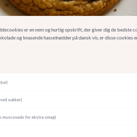
ecookies er en nem og hurtig opskrift, der giver dig de bedste co
olade og knasende hasselnødder på dansk vis, er disse cookies en
tur
)
hvid sukker
)
k muscovado for ekstra smag
)