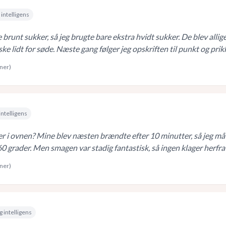
 intelligens
 brunt sukker, så jeg brugte bare ekstra hvidt sukker. De blev allig
e lidt for søde. Næste gang følger jeg opskriften til punkt og prik
rner)
intelligens
r i ovnen? Mine blev næsten brændte efter 10 minutter, så jeg må
60 grader. Men smagen var stadig fantastisk, så ingen klager herfra
rner)
g intelligens