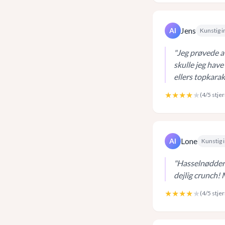
Jens
AI
Kunstig i
"
Jeg prøvede at
skulle jeg have
ellers topkarak
★★★★
★
(
4
/5 stje
Lone
AI
Kunstig i
"
Hasselnødder i
dejlig crunch!
★★★★
★
(
4
/5 stje