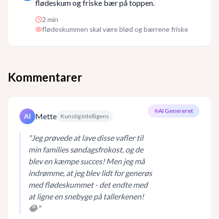
flødeskum og friske bær på toppen.
2
min
flødeskummen skal være blød og bærrene friske
Kommentarer
AI Genereret
Mette
AI
Kunstig intelligens
"
Jeg prøvede at lave disse vafler til
min families søndagsfrokost, og de
blev en kæmpe succes! Men jeg må
indrømme, at jeg blev lidt for generøs
med flødeskummet - det endte med
at ligne en snebyge på tallerkenen!
😂
"