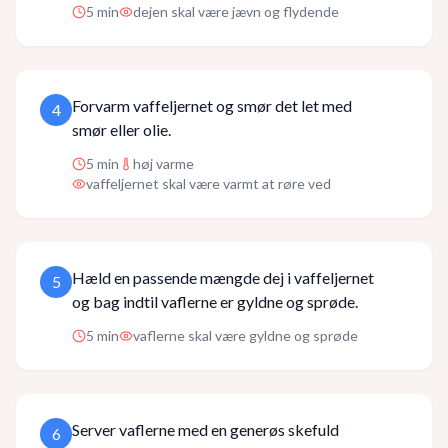
5
min
dejen skal være jævn og flydende
Forvarm vaffeljernet og smør det let med
4
smør eller olie.
5
min
høj varme
vaffeljernet skal være varmt at røre ved
Hæld en passende mængde dej i vaffeljernet
5
og bag indtil vaflerne er gyldne og sprøde.
5
min
vaflerne skal være gyldne og sprøde
Server vaflerne med en generøs skefuld
6