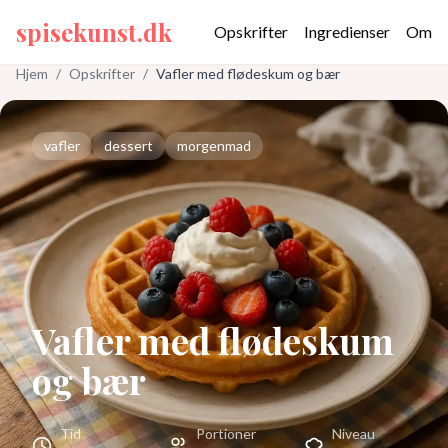
spisekunst.dk
Opskrifter
Ingredienser
Om
Hjem
/
Opskrifter
/
Vafler med flødeskum og bær
vafler
dessert
morgenmad
Vafler med flødeskum
og bær
Tid
Portioner
Niveau