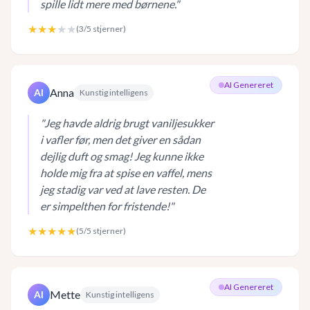
spille lidt mere med børnene.
"
★★★
★★
(
3
/5 stjerner)
AI Genereret
Anna
AI
Kunstig intelligens
"
Jeg havde aldrig brugt vaniljesukker
i vafler før, men det giver en sådan
dejlig duft og smag! Jeg kunne ikke
holde mig fra at spise en vaffel, mens
jeg stadig var ved at lave resten. De
er simpelthen for fristende!
"
★★★★★
(
5
/5 stjerner)
AI Genereret
Mette
AI
Kunstig intelligens