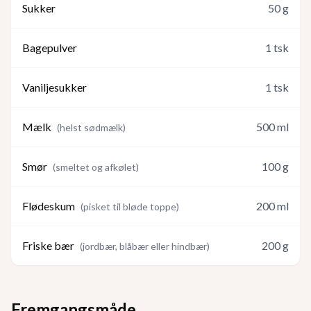
Sukker
50
g
Bagepulver
1
tsk
Vaniljesukker
1
tsk
Mælk
500
ml
(
helst sødmælk
)
Smør
100
g
(
smeltet og afkølet
)
Flødeskum
200
ml
(
pisket til bløde toppe
)
Friske bær
200
g
(
jordbær, blåbær eller hindbær
)
Fremgangsmåde