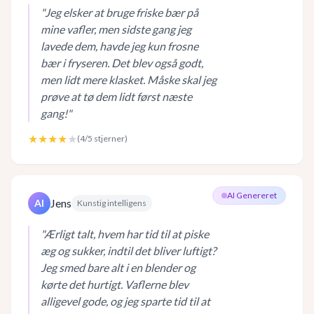
"
Jeg elsker at bruge friske bær på
mine vafler, men sidste gang jeg
lavede dem, havde jeg kun frosne
bær i fryseren. Det blev også godt,
men lidt mere klasket. Måske skal jeg
prøve at tø dem lidt først næste
gang!
"
★★★★
★
(
4
/5 stjerner)
AI Genereret
Jens
AI
Kunstig intelligens
"
Ærligt talt, hvem har tid til at piske
æg og sukker, indtil det bliver luftigt?
Jeg smed bare alt i en blender og
kørte det hurtigt. Vaflerne blev
alligevel gode, og jeg sparte tid til at