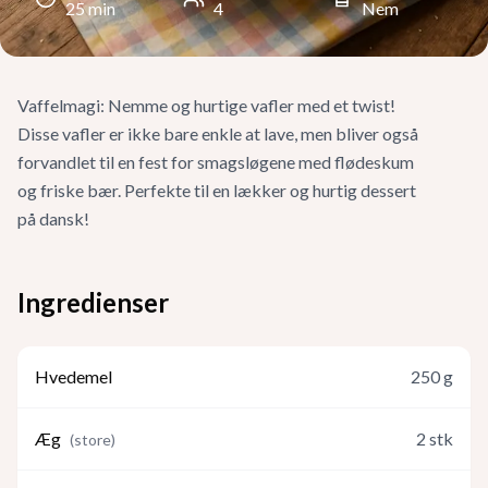
25
min
4
Nem
Vaffelmagi: Nemme og hurtige vafler med et twist!
Disse vafler er ikke bare enkle at lave, men bliver også
forvandlet til en fest for smagsløgene med flødeskum
og friske bær. Perfekte til en lækker og hurtig dessert
på dansk!
Ingredienser
Hvedemel
250
g
Æg
2
stk
(
store
)