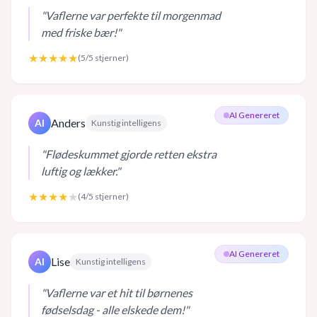
"
Vaflerne var perfekte til morgenmad
med friske bær!
"
★★★★★
(
5
/5 stjerner)
AI Genereret
Anders
AI
Kunstig intelligens
"
Flødeskummet gjorde retten ekstra
luftig og lækker.
"
★★★★
★
(
4
/5 stjerner)
AI Genereret
Lise
AI
Kunstig intelligens
"
Vaflerne var et hit til børnenes
fødselsdag - alle elskede dem!
"