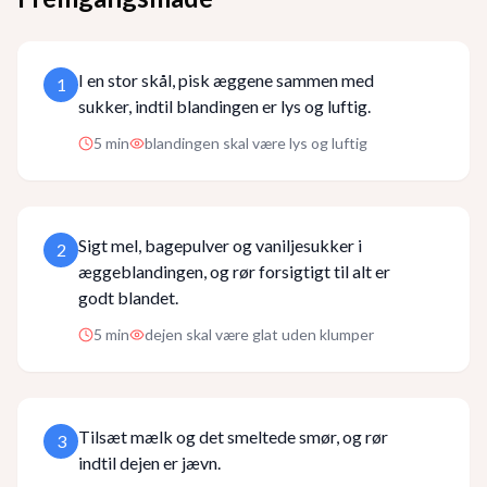
I en stor skål, pisk æggene sammen med
1
sukker, indtil blandingen er lys og luftig.
5
min
blandingen skal være lys og luftig
Sigt mel, bagepulver og vaniljesukker i
2
æggeblandingen, og rør forsigtigt til alt er
godt blandet.
5
min
dejen skal være glat uden klumper
Tilsæt mælk og det smeltede smør, og rør
3
indtil dejen er jævn.