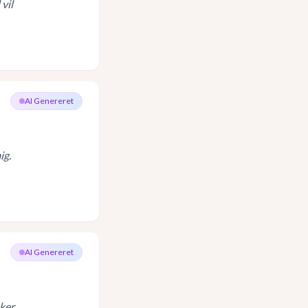
vil
AI Genereret
ig.
AI Genereret
sker