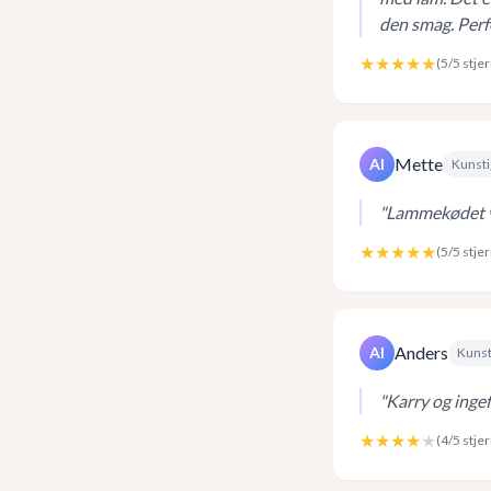
den smag. Perfe
★★★★★
(
5
/5 stje
Mette
AI
Kunsti
"
Lammekødet va
★★★★★
(
5
/5 stje
Anders
AI
Kunst
"
Karry og ingef
★★★★
★
(
4
/5 stje