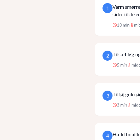
Varm smørret
1
sider til de e
10
min
mi
Tilsæt løg og
2
5
min
mid
Tilføj gulerø
3
3
min
mid
Hæld bouillon
4