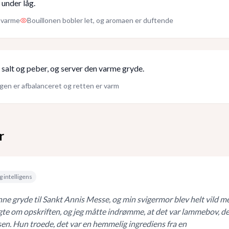
 under låg.
v varme
Bouillonen bobler let, og aromaen er duftende
 salt og peber, og server den varme gryde.
en er afbalanceret og retten er varm
r
g intelligens
nne gryde til Sankt Annis Messe, og min svigermor blev helt vild m
te om opskriften, og jeg måtte indrømme, at det var lammebov, de
sen. Hun troede, det var en hemmelig ingrediens fra en