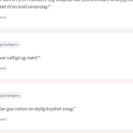
kt til en kold vinterdag!
"
rner)
g intelligens
r saftigt og mørt!
"
rner)
ig intelligens
ær gav retten en dejlig krydret smag.
"
rner)