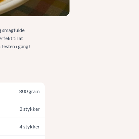
g smagfulde
fekt til at
festen i gang!
800
gram
2
stykker
4
stykker