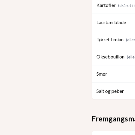
Kartofler
(
skåret i
Laurbærblade
Tørret timian
(
elle
Oksebouillon
(
ell
Smør
Salt og peber
Fremgangsm