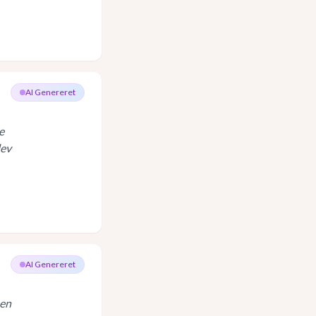
AI Genereret
e
lev
AI Genereret
 en