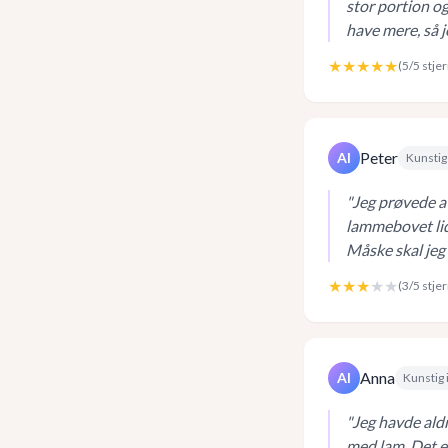
stor portion og
have mere, så j
★★★★★
(
5
/5 stje
Peter
AI
Kunstig 
"
Jeg prøvede a
lammebovet lidt
Måske skal jeg
★★★
★★
(
3
/5 stje
Anna
AI
Kunstig 
"
Jeg havde ald
med lam. Det er