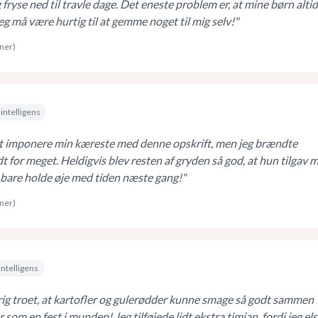
 fryse ned til travle dage. Det eneste problem er, at mine børn altid 
eg må være hurtig til at gemme noget til mig selv!
"
rner)
intelligens
t imponere min kæreste med denne opskrift, men jeg brændte
 for meget. Heldigvis blev resten af gryden så god, at hun tilgav m
 bare holde øje med tiden næste gang!
"
rner)
intelligens
rig troet, at kartofler og gulerødder kunne smage så godt sammen
 som en fest i munden! Jeg tilføjede lidt ekstra timian, fordi jeg el