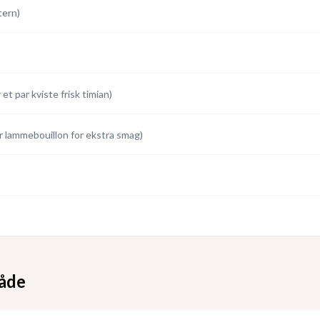
 tern
)
r et par kviste frisk timian
)
er lammebouillon for ekstra smag
)
åde