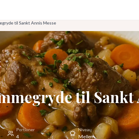
gryde til Sankt Annis Messe
mmegryde til Sankt
Portioner
Niveau
4
Mellem