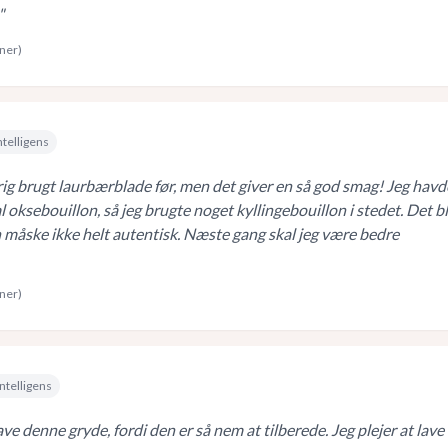
"
rner)
ntelligens
rig brugt laurbærblade før, men det giver en så god smag! Jeg havd
 oksebouillon, så jeg brugte noget kyllingebouillon i stedet. Det b
 måske ikke helt autentisk. Næste gang skal jeg være bedre
rner)
ntelligens
lave denne gryde, fordi den er så nem at tilberede. Jeg plejer at lave