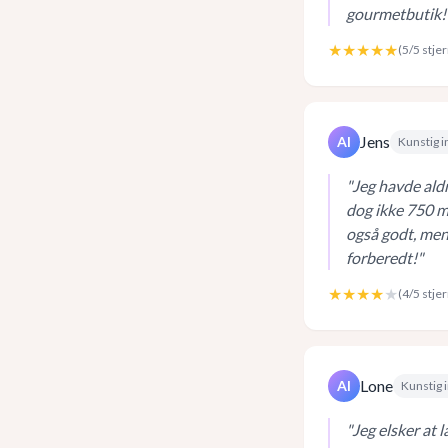
gourmetbutik!
★★★★★
(
5
/5 stje
Jens
AI
Kunstig i
"
Jeg havde ald
dog ikke 750 ml
også godt, men
forberedt!
"
★★★★
★
(
4
/5 stje
Lone
AI
Kunstig i
"
Jeg elsker at 