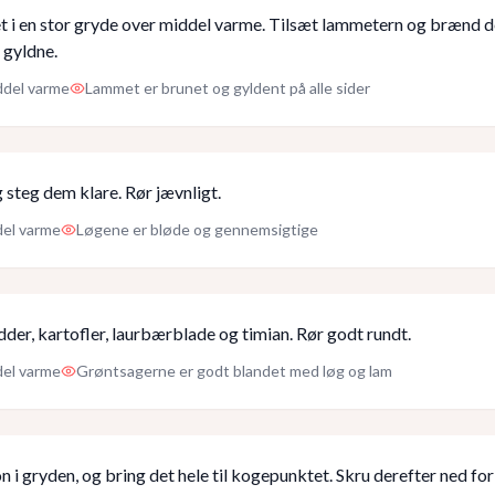
 i en stor gryde over middel varme. Tilsæt lammetern og brænd d
r gyldne.
ddel varme
Lammet er brunet og gyldent på alle sider
 steg dem klare. Rør jævnligt.
del varme
Løgene er bløde og gennemsigtige
dder, kartofler, laurbærblade og timian. Rør godt rundt.
del varme
Grøntsagerne er godt blandet med løg og lam
 i gryden, og bring det hele til kogepunktet. Skru derefter ned fo