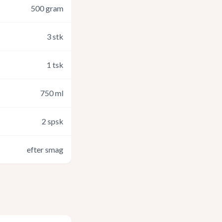
500
gram
3
stk
1
tsk
750
ml
2
spsk
efter smag