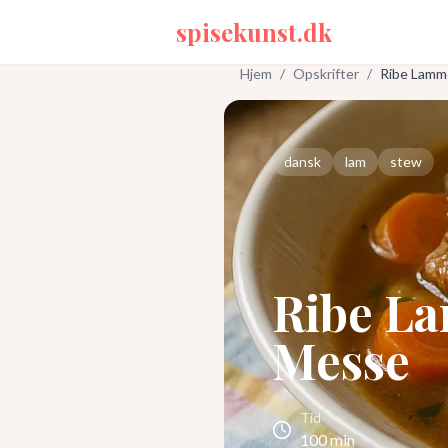
spisekunst.dk
Hjem
/
Opskrifter
/
Ribe Lamme
dansk
lam
stew
Ribe La
Messe
Tid
100
min