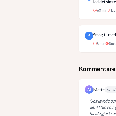
lad det simre
60
min
la
Smag til med
5
5
min
Smag
Kommentare
Mette
AI
Kunsti
"
Jeg lavede de
den! Hun spurg
havde gjort su