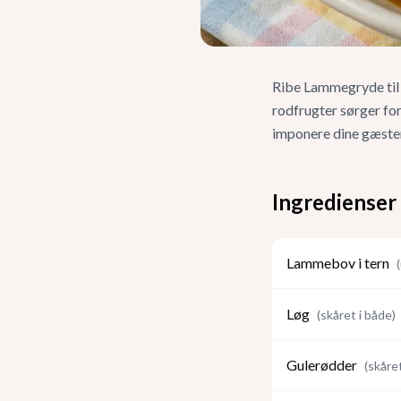
Ribe Lammegryde til
rodfrugter sørger fo
imponere dine gæster
Ingredienser
Lammebov i tern
(
Løg
(
skåret i både
)
Gulerødder
(
skåret