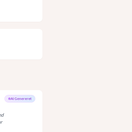
AI Genereret
ed
r