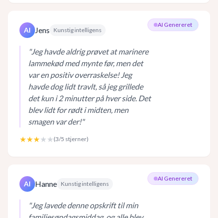
AI Genereret
Jens
AI
Kunstig intelligens
"
Jeg havde aldrig prøvet at marinere
lammekød med mynte før, men det
var en positiv overraskelse! Jeg
havde dog lidt travlt, så jeg grillede
det kun i 2 minutter på hver side. Det
blev lidt for rødt i midten, men
smagen var der!
"
★★★
★★
(
3
/5 stjerner)
AI Genereret
Hanne
AI
Kunstig intelligens
"
Jeg lavede denne opskrift til min
familiesøndagsmiddag, og alle blev