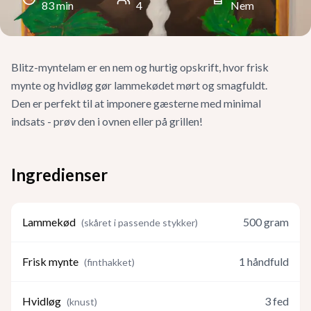
83
min
4
Nem
Blitz-myntelam er en nem og hurtig opskrift, hvor frisk
mynte og hvidløg gør lammekødet mørt og smagfuldt.
Den er perfekt til at imponere gæsterne med minimal
indsats - prøv den i ovnen eller på grillen!
Ingredienser
Lammekød
500
gram
(
skåret i passende stykker
)
Frisk mynte
1
håndfuld
(
finthakket
)
Hvidløg
3
fed
(
knust
)