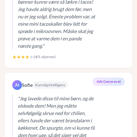
bønner kunne være så lækre i tacos!
Jeg havde aldrig brugt dem før, men
nu er jeg solgt. Eneste problem var, at
mine mini tacoskaller blev lidt for
sprøde i mikroovnen. Måske skal jeg
prøve at varme dem i en pande
næste gang.
"
★★★★
★
(
4
/5 stjerner)
AI Genereret
Sofie
AI
Kunstig intelligens
"
Jeg lavede disse til mine børn, og de
elskede dem! Men jeg måtte
selvfølgelig skrue ned for chilien,
ellers havde der været brandalarm i
køkkenet. De spurgte, om vi kunne få
dem hver uge, så det siger vel det