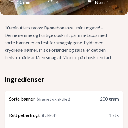
20
min
4
Nem
10-minutters tacos: Bønnebonanza i miniudgave! -
Denne nemme og hurtige opskrift på mini-tacos med
sorte bønner er en fest for smagsløgene. Fyldt med
krydrede bønner, frisk koriander og salsa, er det den
bedste måde at få en smag af Mexico på dansk i en fart.
Ingredienser
Sorte bønner
200
gram
(
drænet og skyllet
)
Rød peberfrugt
1
stk
(
hakket
)