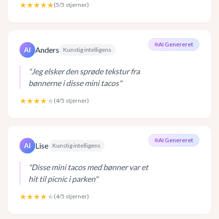
★★★★★
(
5
/5 stjerner)
AI Genereret
Anders
AI
Kunstig intelligens
"
Jeg elsker den sprøde tekstur fra
bønnerne i disse mini tacos
"
★★★★
★
(
4
/5 stjerner)
AI Genereret
Lise
AI
Kunstig intelligens
"
Disse mini tacos med bønner var et
hit til picnic i parken
"
★★★★
★
(
4
/5 stjerner)