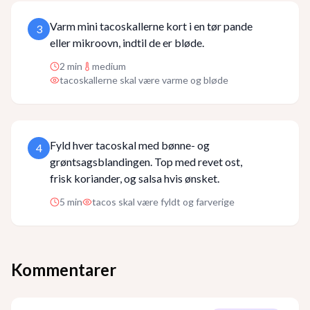
Varm mini tacoskallerne kort i en tør pande
3
eller mikroovn, indtil de er bløde.
2
min
medium
tacoskallerne skal være varme og bløde
Fyld hver tacoskal med bønne- og
4
grøntsagsblandingen. Top med revet ost,
frisk koriander, og salsa hvis ønsket.
5
min
tacos skal være fyldt og farverige
Kommentarer