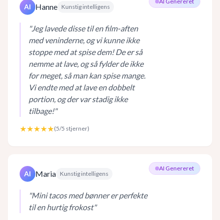
AI Genereret
Hanne
AI
Kunstig intelligens
"
Jeg lavede disse til en film-aften
med veninderne, og vi kunne ikke
stoppe med at spise dem! De er så
nemme at lave, og så fylder de ikke
for meget, så man kan spise mange.
Vi endte med at lave en dobbelt
portion, og der var stadig ikke
tilbage!
"
★★★★★
(
5
/5 stjerner)
AI Genereret
Maria
AI
Kunstig intelligens
"
Mini tacos med bønner er perfekte
til en hurtig frokost
"