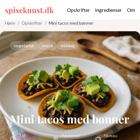
spisekunst.dk
Opskrifter
Ingredienser
Om
Hjem
/
Opskrifter
/
Mini tacos med bønner
vegetarisk
snack
middag
Mini tacos med bønner
Tid
Portioner
Niveau