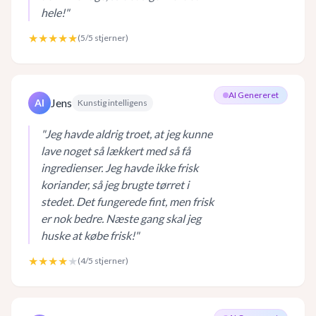
hele!
"
★★★★★
(
5
/5 stjerner)
AI Genereret
Jens
AI
Kunstig intelligens
"
Jeg havde aldrig troet, at jeg kunne
lave noget så lækkert med så få
ingredienser. Jeg havde ikke frisk
koriander, så jeg brugte tørret i
stedet. Det fungerede fint, men frisk
er nok bedre. Næste gang skal jeg
huske at købe frisk!
"
★★★★
★
(
4
/5 stjerner)