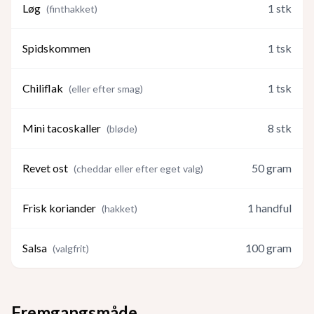
Løg
1
stk
(
finthakket
)
Spidskommen
1
tsk
Chiliflak
1
tsk
(
eller efter smag
)
Mini tacoskaller
8
stk
(
bløde
)
Revet ost
50
gram
(
cheddar eller efter eget valg
)
Frisk koriander
1
handful
(
hakket
)
Salsa
100
gram
(
valgfrit
)
Fremgangsmåde