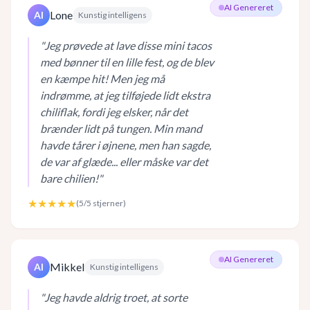
AI Genereret
Lone
AI
Kunstig intelligens
"
Jeg prøvede at lave disse mini tacos
med bønner til en lille fest, og de blev
en kæmpe hit! Men jeg må
indrømme, at jeg tilføjede lidt ekstra
chiliflak, fordi jeg elsker, når det
brænder lidt på tungen. Min mand
havde tårer i øjnene, men han sagde,
de var af glæde... eller måske var det
bare chilien!
"
★★★★★
(
5
/5 stjerner)
AI Genereret
Mikkel
AI
Kunstig intelligens
"
Jeg havde aldrig troet, at sorte