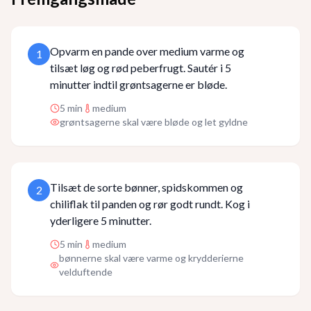
Opvarm en pande over medium varme og
1
tilsæt løg og rød peberfrugt. Sautér i 5
minutter indtil grøntsagerne er bløde.
5
min
medium
grøntsagerne skal være bløde og let gyldne
Tilsæt de sorte bønner, spidskommen og
2
chiliflak til panden og rør godt rundt. Kog i
yderligere 5 minutter.
5
min
medium
bønnerne skal være varme og krydderierne
velduftende