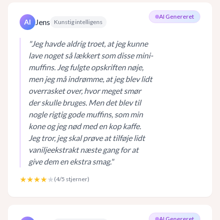
AI Genereret
Jens
AI
Kunstig intelligens
"
Jeg havde aldrig troet, at jeg kunne
lave noget så lækkert som disse mini-
muffins. Jeg fulgte opskriften nøje,
men jeg må indrømme, at jeg blev lidt
overrasket over, hvor meget smør
der skulle bruges. Men det blev til
nogle rigtig gode muffins, som min
kone og jeg nød med en kop kaffe.
Jeg tror, jeg skal prøve at tilføje lidt
vaniljeekstrakt næste gang for at
give dem en ekstra smag.
"
★★★★
★
(
4
/5 stjerner)
AI Genereret