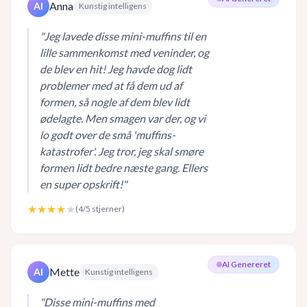
Anna
AI
Kunstig intelligens
"
Jeg lavede disse mini-muffins til en
lille sammenkomst med veninder, og
de blev en hit! Jeg havde dog lidt
problemer med at få dem ud af
formen, så nogle af dem blev lidt
ødelagte. Men smagen var der, og vi
lo godt over de små 'muffins-
katastrofer'. Jeg tror, jeg skal smøre
formen lidt bedre næste gang. Ellers
en super opskrift!
"
★★★★
★
(
4
/5 stjerner)
AI Genereret
Mette
AI
Kunstig intelligens
"
Disse mini-muffins med