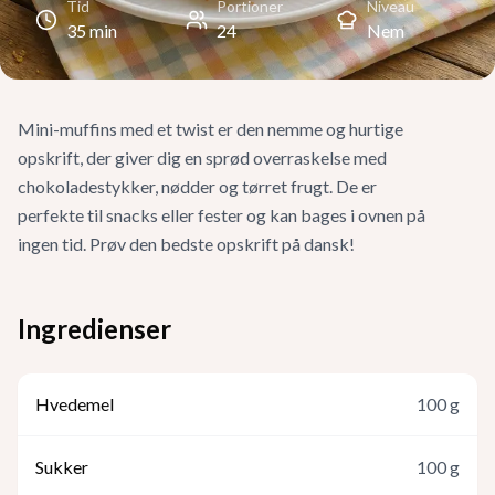
Tid
Portioner
Niveau
35
min
24
Nem
Mini-muffins med et twist er den nemme og hurtige
opskrift, der giver dig en sprød overraskelse med
chokoladestykker, nødder og tørret frugt. De er
perfekte til snacks eller fester og kan bages i ovnen på
ingen tid. Prøv den bedste opskrift på dansk!
Ingredienser
Hvedemel
100
g
Sukker
100
g