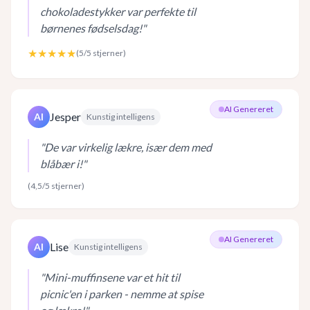
chokoladestykker var perfekte til
børnenes fødselsdag!
"
★★★★★
(
5
/5 stjerner)
AI Genereret
Jesper
AI
Kunstig intelligens
"
De var virkelig lækre, især dem med
blåbær i!
"
(
4,5
/5 stjerner)
AI Genereret
Lise
AI
Kunstig intelligens
"
Mini-muffinsene var et hit til
picnic'en i parken - nemme at spise