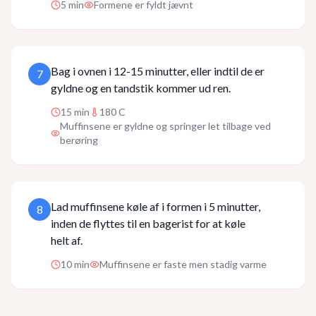
5
min
Formene er fyldt jævnt
Bag i ovnen i 12-15 minutter, eller indtil de er
7
gyldne og en tandstik kommer ud ren.
15
min
180 C
Muffinsene er gyldne og springer let tilbage ved
berøring
Lad muffinsene køle af i formen i 5 minutter,
8
inden de flyttes til en bagerist for at køle
helt af.
10
min
Muffinsene er faste men stadig varme