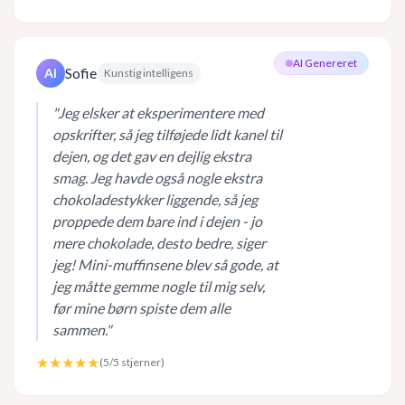
AI Genereret
Sofie
AI
Kunstig intelligens
"
Jeg elsker at eksperimentere med
opskrifter, så jeg tilføjede lidt kanel til
dejen, og det gav en dejlig ekstra
smag. Jeg havde også nogle ekstra
chokoladestykker liggende, så jeg
proppede dem bare ind i dejen - jo
mere chokolade, desto bedre, siger
jeg! Mini-muffinsene blev så gode, at
jeg måtte gemme nogle til mig selv,
før mine børn spiste dem alle
sammen.
"
★★★★★
(
5
/5 stjerner)