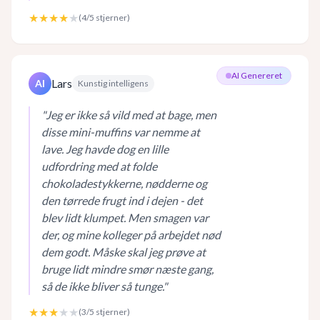
★★★★
★
(
4
/5 stjerner)
AI Genereret
Lars
AI
Kunstig intelligens
"
Jeg er ikke så vild med at bage, men
disse mini-muffins var nemme at
lave. Jeg havde dog en lille
udfordring med at folde
chokoladestykkerne, nødderne og
den tørrede frugt ind i dejen - det
blev lidt klumpet. Men smagen var
der, og mine kolleger på arbejdet nød
dem godt. Måske skal jeg prøve at
bruge lidt mindre smør næste gang,
så de ikke bliver så tunge.
"
★★★
★★
(
3
/5 stjerner)