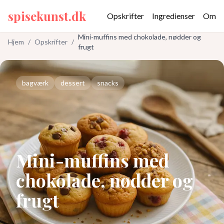
spisekunst.dk
Opskrifter
Ingredienser
Om
Mini-muffins med chokolade, nødder og
Hjem
/
Opskrifter
/
frugt
bagværk
dessert
snacks
Mini-muffins med
chokolade, nødder og
frugt