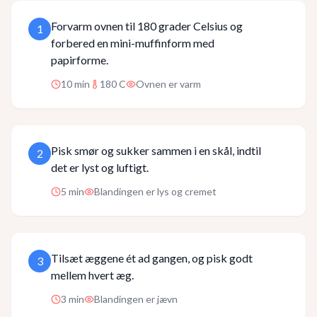
Forvarm ovnen til 180 grader Celsius og
1
forbered en mini-muffinform med
papirforme.
10
min
180 C
Ovnen er varm
Pisk smør og sukker sammen i en skål, indtil
2
det er lyst og luftigt.
5
min
Blandingen er lys og cremet
Tilsæt æggene ét ad gangen, og pisk godt
3
mellem hvert æg.
3
min
Blandingen er jævn