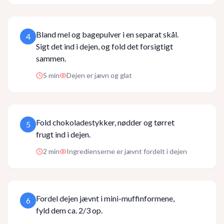
Bland mel og bagepulver i en separat skål.
4
Sigt det ind i dejen, og fold det forsigtigt
sammen.
5
min
Dejen er jævn og glat
Fold chokoladestykker, nødder og tørret
5
frugt ind i dejen.
2
min
Ingredienserne er jævnt fordelt i dejen
Fordel dejen jævnt i mini-muffinformene,
6
fyld dem ca. 2/3 op.