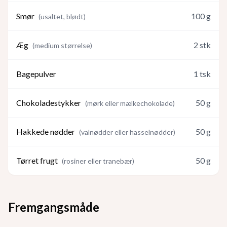
Smør
100
g
(
usaltet, blødt
)
Æg
2
stk
(
medium størrelse
)
Bagepulver
1
tsk
Chokoladestykker
50
g
(
mørk eller mælkechokolade
)
Hakkede nødder
50
g
(
valnødder eller hasselnødder
)
Tørret frugt
50
g
(
rosiner eller tranebær
)
Fremgangsmåde