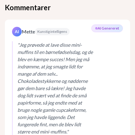
Kommentarer
AI Genereret
Mette
AI
Kunstig intelligens
"
Jeg prøvede at lave disse mini-
muffins til en børnefødselsdag, og de
blev en kæmpe succes! Men jeg må
indrømme, at jeg smagte lidt for
mange af dem selv...
Chokoladestykkerne og nødderne
gør dem bare så lækre! Jeg havde
dog lidt svært ved at finde de små
papirforme, så jeg endte med at
bruge nogle gamle cupcakeforme,
som jeg havde liggende. Det
fungerede fint, men de blev lidt
større end mini-muffins.
"