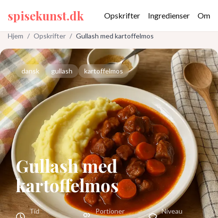
spisekunst.dk
Opskrifter
Ingredienser
Om
Hjem
/
Opskrifter
/
Gullash med kartoffelmos
dansk
gullash
kartoffelmos
Gullash med
kartoffelmos
Tid
Portioner
Niveau