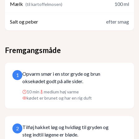
Mælk
100
ml
(
til kartoffelmosen
)
Salt og peber
efter smag
Fremgangsmåde
Opvarm smør i en stor gryde og brun
1
oksekødet godt på alle sider.
10
min
medium høj varme
kødet er brunet og har en rig duft
Tilføj hakket løg og hvidløg til gryden og
2
steg indtil løgene er bløde.