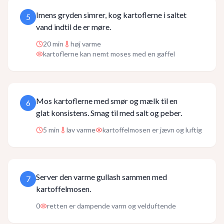
Imens gryden simrer, kog kartoflerne i saltet
5
vand indtil de er møre.
20
min
høj varme
kartoflerne kan nemt moses med en gaffel
Mos kartoflerne med smør og mælk til en
6
glat konsistens. Smag til med salt og peber.
5
min
lav varme
kartoffelmosen er jævn og luftig
Server den varme gullash sammen med
7
kartoffelmosen.
0
retten er dampende varm og velduftende