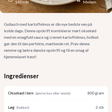
140
min
4
Mellem
Gullasch med kartoffelmos er din nye bedste ven på
kolde dage. Denne opskrift kombinerer mørt oksekød
med en smagfuld sauce og cremet kartoffelmos, hvilket
gør den til den perfekte, mættende ret. Prøv denne
nemme og lækre danske opskrift og få en smag af
hjemmelavet trøst!
Ingredienser
Oksekød i tern
800
gram
(
gerne bov eller skank
)
Løg
2
stk
(
hakket
)