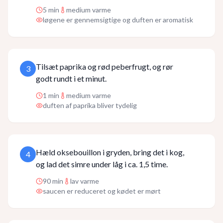
5
min
medium varme
løgene er gennemsigtige og duften er aromatisk
Tilsæt paprika og rød peberfrugt, og rør
3
godt rundt i et minut.
1
min
medium varme
duften af paprika bliver tydelig
Hæld oksebouillon i gryden, bring det i kog,
4
og lad det simre under låg i ca. 1,5 time.
90
min
lav varme
saucen er reduceret og kødet er mørt