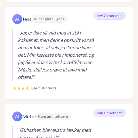
AI Genereret
Jens
AI
Kunstig intelligens
"
Jeg er ikke så vild med at stå i
køkkenet, men denne opskrift var så
nem at følge, at selv jeg kunne klare
det. Min kæreste blev imponeret, og
jeg fik endda ros for kartoffelmosen.
Måske skal jeg prøve at lave mad
oftere!
"
★★★★
★
(
4
/5 stjerner)
AI Genereret
Mette
AI
Kunstig intelligens
"
Gullashen blev ekstra lækker med
masser af paprika!
"