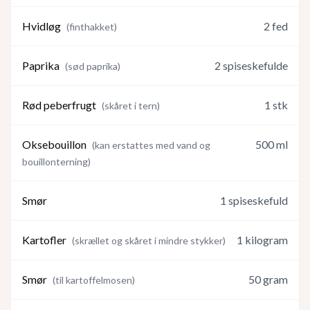
Hvidløg
2
fed
(
finthakket
)
Paprika
2
spiseskefulde
(
sød paprika
)
Rød peberfrugt
1
stk
(
skåret i tern
)
Oksebouillon
500
ml
(
kan erstattes med vand og
bouillonterning
)
Smør
1
spiseskefuld
Kartofler
1
kilogram
(
skrællet og skåret i mindre stykker
)
Smør
50
gram
(
til kartoffelmosen
)