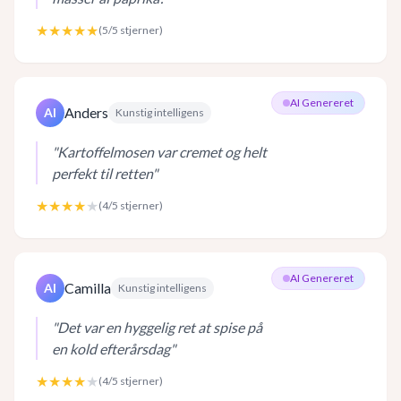
★★★★★
(
5
/5 stjerner)
AI Genereret
Anders
AI
Kunstig intelligens
"
Kartoffelmosen var cremet og helt
perfekt til retten
"
★★★★
★
(
4
/5 stjerner)
AI Genereret
Camilla
AI
Kunstig intelligens
"
Det var en hyggelig ret at spise på
en kold efterårsdag
"
★★★★
★
(
4
/5 stjerner)