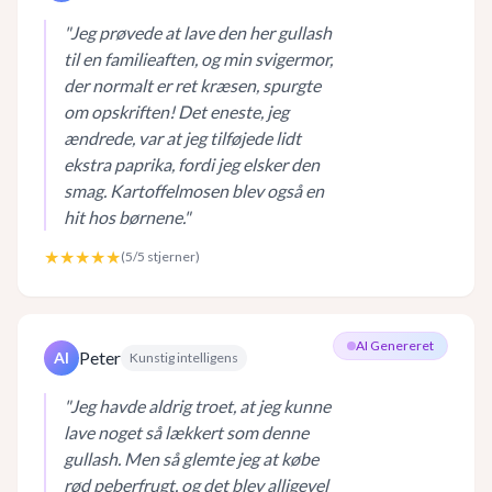
"
Jeg prøvede at lave den her gullash
til en familieaften, og min svigermor,
der normalt er ret kræsen, spurgte
om opskriften! Det eneste, jeg
ændrede, var at jeg tilføjede lidt
ekstra paprika, fordi jeg elsker den
smag. Kartoffelmosen blev også en
hit hos børnene.
"
★★★★★
(
5
/5 stjerner)
AI Genereret
Peter
AI
Kunstig intelligens
"
Jeg havde aldrig troet, at jeg kunne
lave noget så lækkert som denne
gullash. Men så glemte jeg at købe
rød peberfrugt, og det blev alligevel