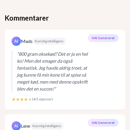
Kommentarer
AI Genereret
Mads
AI
Kunstig intelligens
"
800 gram oksekød? Det er jo en hel
ko! Men det smager da også
fantastisk. Jeg havde aldrig troet, at
jeg kunne få min kone til at spise så
meget kød, men med denne opskrift
blev det en succes!
"
★★★★
★
(
4
/5 stjerner)
AI Genereret
Lene
AI
Kunstig intelligens