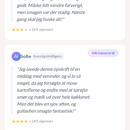
godt. Måske lidt mindre farverigt,
men smagen var der stadig. Næste
gang skal jeg huske alt!
"
★★★
★★
(
3
/5 stjerner)
AI Genereret
Sofie
AI
Kunstig intelligens
"
Jeg lavede denne opskrift til en
middag med veninder, og vi lo så
meget, da jeg forsøgte at mose
kartoflerne og endte med at sprøjte
smør og mælk ud over hele køkkenet.
Men det blev en sjov aften, og
gullashen smagte fantastisk!
"
★★★★
★
(
4
/5 stjerner)