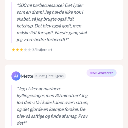
"
200 ml barbecuesauce? Det lyder
som en drøm! Jeg havde ikke nok i
skabet, så jeg brugte også lidt
ketchup. Det blev også godt, men
måske lidt for sødt. Næste gang skal
jeg være bedre forberedt!
"
★★★
★★
(
3
/5 stjerner)
AI Genereret
Mette
AI
Kunstig intelligens
"
Jeg elsker at marinere
kyllingevinger, men 30 minutter? Jeg
lod dem stå i køleskabet over natten,
og det gjorde en kæmpe forskel. De
blev så saftige og fulde af smag. Prøv
det!
"