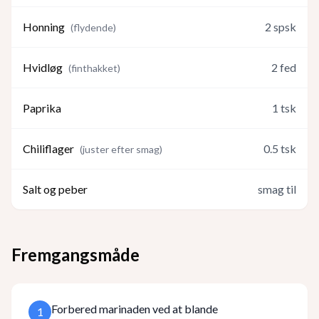
Honning
2
spsk
(
flydende
)
Hvidløg
2
fed
(
finthakket
)
Paprika
1
tsk
Chiliflager
0.5
tsk
(
juster efter smag
)
Salt og peber
smag til
Fremgangsmåde
Forbered marinaden ved at blande
1