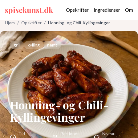
spisekunst.dk
Opskrifter
Ingredienser
Om
Hjem
/
Opskrifter
/
Honning- og Chili-Kyllingevinger
grill
kylling
nemt
Honning- og Chili-
Kyllingevinger
Tid
Portioner
Niveau