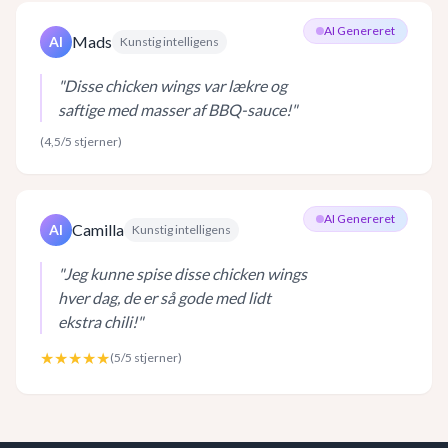
AI Genereret
Mads
AI
Kunstig intelligens
"
Disse chicken wings var lækre og
saftige med masser af BBQ-sauce!
"
(
4,5
/5 stjerner)
AI Genereret
Camilla
AI
Kunstig intelligens
"
Jeg kunne spise disse chicken wings
hver dag, de er så gode med lidt
ekstra chili!
"
★★★★★
(
5
/5 stjerner)