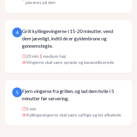
placeres på den
Grill kyllingevingerne i 15-20 minutter, vend
4
dem jævnligt, indtil de er gyldenbrune og
gennemstegte.
20
min
medium-høj
Vingerne skal være sprøde og karamelliserede
Fjern vingerne fra grillen, og lad dem hvile i 5
5
minutter før servering.
5
min
Kyllingevingerne skal være saftige og let afkølede