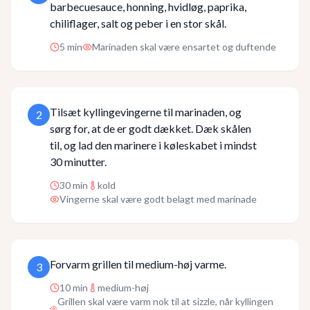
barbecuesauce, honning, hvidløg, paprika,
chiliflager, salt og peber i en stor skål.
5
min
Marinaden skal være ensartet og duftende
Tilsæt kyllingevingerne til marinaden, og
2
sørg for, at de er godt dækket. Dæk skålen
til, og lad den marinere i køleskabet i mindst
30 minutter.
30
min
kold
Vingerne skal være godt belagt med marinade
Forvarm grillen til medium-høj varme.
3
10
min
medium-høj
Grillen skal være varm nok til at sizzle, når kyllingen