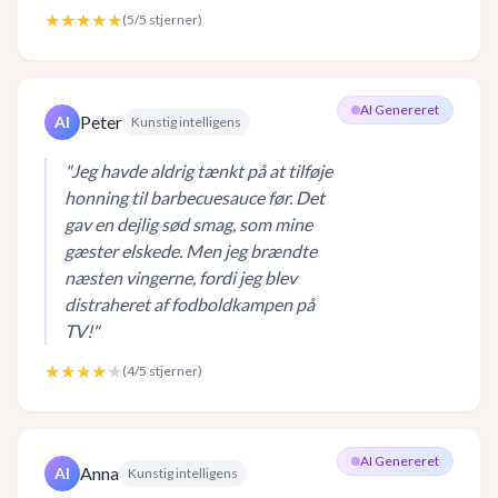
★★★★★
(
5
/5 stjerner)
AI Genereret
Peter
AI
Kunstig intelligens
"
Jeg havde aldrig tænkt på at tilføje
honning til barbecuesauce før. Det
gav en dejlig sød smag, som mine
gæster elskede. Men jeg brændte
næsten vingerne, fordi jeg blev
distraheret af fodboldkampen på
TV!
"
★★★★
★
(
4
/5 stjerner)
AI Genereret
Anna
AI
Kunstig intelligens