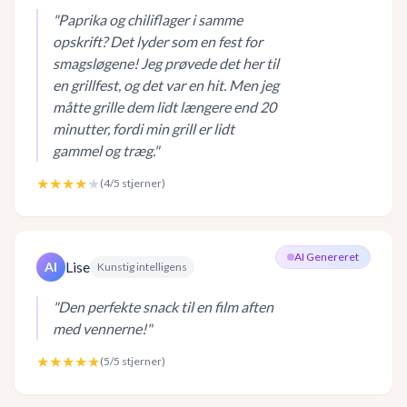
"
Paprika og chiliflager i samme
opskrift? Det lyder som en fest for
smagsløgene! Jeg prøvede det her til
en grillfest, og det var en hit. Men jeg
måtte grille dem lidt længere end 20
minutter, fordi min grill er lidt
gammel og træg.
"
★★★★
★
(
4
/5 stjerner)
AI Genereret
Lise
AI
Kunstig intelligens
"
Den perfekte snack til en film aften
med vennerne!
"
★★★★★
(
5
/5 stjerner)