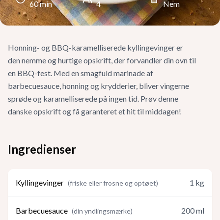
60
min
4
Nem
Honning- og BBQ-karamelliserede kyllingevinger er
den nemme og hurtige opskrift, der forvandler din ovn til
en BBQ-fest. Med en smagfuld marinade af
barbecuesauce, honning og krydderier, bliver vingerne
sprøde og karamelliserede på ingen tid. Prøv denne
danske opskrift og få garanteret et hit til middagen!
Ingredienser
Kyllingevinger
1
kg
(
friske eller frosne og optøet
)
Barbecuesauce
200
ml
(
din yndlingsmærke
)