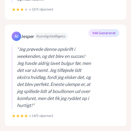
★★★
★★
(
3
/5 stjerner)
AI Genereret
Jesper
AI
Kunstig intelligens
"
Jeg prøvede denne opskrift i
weekenden, og det blev en succes!
Jeg havde aldrig lavet bulgur før, men
det var så nemt. Jeg tilføjede lidt
ekstra hvidløg, fordi jeg elsker det, og
det blev perfekt. Eneste ulempe er, at
jeg spillede lidt af bouillonen ud over
komfuret, men det fik jeg ryddet op i
hurtigt!
"
★★★★
★
(
4
/5 stjerner)