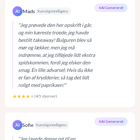
AI Genereret
Mads
AI
Kunstig intelligens
"
Jeg prøvede den her opskrift i går,
og min kæreste troede, jeg havde
bestilt takeaway! Bulguren blev så
mør og lækker, men jeg må
indrømme, at jeg tilføjede lidt ekstra
spidskommen, fordi jeg elsker den
smag. En lille advarsel: Hvis du ikke
er fan af krydderier, så tag det lidt
roligt med paprikaen!
"
★★★★
★
(
4
/5 stjerner)
AI Genereret
Sofie
AI
Kunstig intelligens
"
Jeg lavede denne ret til en