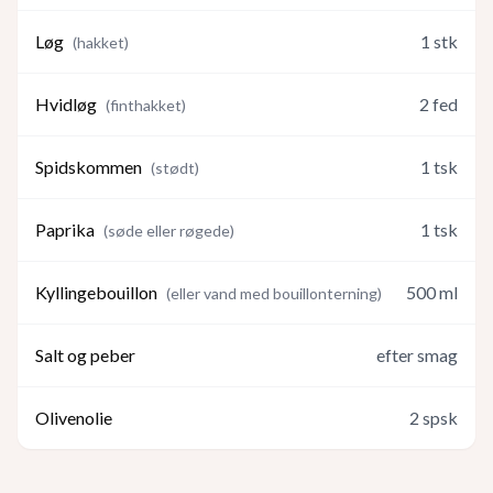
Løg
1
stk
(
hakket
)
Hvidløg
2
fed
(
finthakket
)
Spidskommen
1
tsk
(
stødt
)
Paprika
1
tsk
(
søde eller røgede
)
Kyllingebouillon
500
ml
(
eller vand med bouillonterning
)
Salt og peber
efter smag
Olivenolie
2
spsk