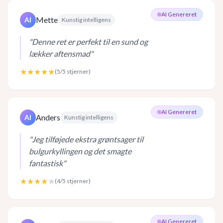
AI Genereret
Mette
AI
Kunstig intelligens
"
Denne ret er perfekt til en sund og
lækker aftensmad
"
★★★★★
(
5
/5 stjerner)
AI Genereret
Anders
AI
Kunstig intelligens
"
Jeg tilføjede ekstra grøntsager til
bulgurkyllingen og det smagte
fantastisk
"
★★★★
★
(
4
/5 stjerner)
AI Genereret