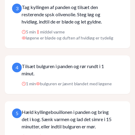
Tag kyllingen af panden og tilsæt den
3
resterende spsk olivenolie. Steg løg og
hvidløg, indtil de er bløde og let gyldne.
5
min
middel varme
løgene er bløde og duften af hvidløg er tydelig
Tilsæt bulguren i panden og rør rundt i 1
4
minut.
1
min
bulguren er jævnt blandet med løgene
Hæld kyllingebouillonen i panden og bring
5
det i kog. Sænk varmen og lad det simre i 15
minutter, eller indtil bulguren er mør.