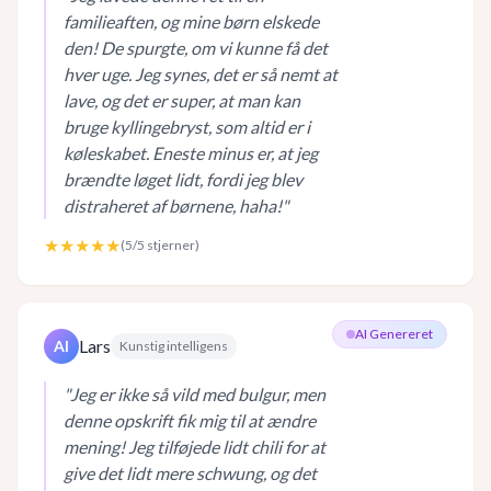
familieaften, og mine børn elskede
den! De spurgte, om vi kunne få det
hver uge. Jeg synes, det er så nemt at
lave, og det er super, at man kan
bruge kyllingebryst, som altid er i
køleskabet. Eneste minus er, at jeg
brændte løget lidt, fordi jeg blev
distraheret af børnene, haha!
"
★★★★★
(
5
/5 stjerner)
AI Genereret
Lars
AI
Kunstig intelligens
"
Jeg er ikke så vild med bulgur, men
denne opskrift fik mig til at ændre
mening! Jeg tilføjede lidt chili for at
give det lidt mere schwung, og det