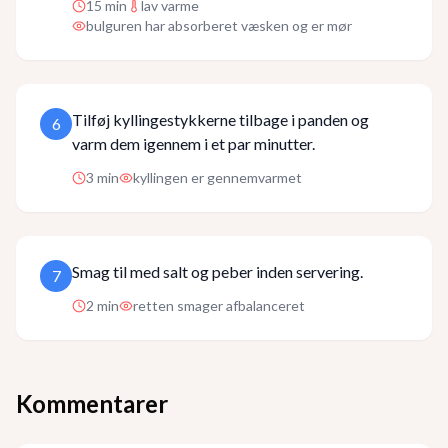
15
min
lav varme
bulguren har absorberet væsken og er mør
Tilføj kyllingestykkerne tilbage i panden og
6
varm dem igennem i et par minutter.
3
min
kyllingen er gennemvarmet
Smag til med salt og peber inden servering.
7
2
min
retten smager afbalanceret
Kommentarer