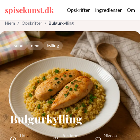
spisekunst.dk
Opskrifter
Ingredienser
Om
Hjem
/
Opskrifter
/
Bulgurkylling
sund
nem
kylling
Bulgurkylling
Tid
Portioner
Niveau