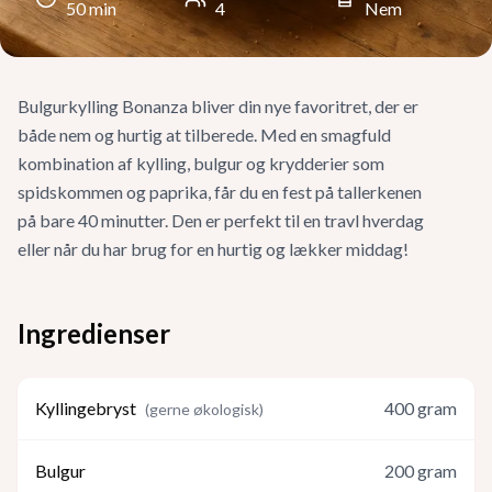
50
min
4
Nem
Bulgurkylling Bonanza bliver din nye favoritret, der er
både nem og hurtig at tilberede. Med en smagfuld
kombination af kylling, bulgur og krydderier som
spidskommen og paprika, får du en fest på tallerkenen
på bare 40 minutter. Den er perfekt til en travl hverdag
eller når du har brug for en hurtig og lækker middag!
Ingredienser
Kyllingebryst
400
gram
(
gerne økologisk
)
Bulgur
200
gram