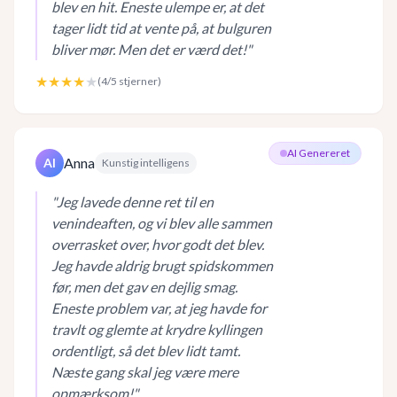
blev en hit. Eneste ulempe er, at det
tager lidt tid at vente på, at bulguren
bliver mør. Men det er værd det!
"
★★★★
★
(
4
/5 stjerner)
AI Genereret
Anna
AI
Kunstig intelligens
"
Jeg lavede denne ret til en
venindeaften, og vi blev alle sammen
overrasket over, hvor godt det blev.
Jeg havde aldrig brugt spidskommen
før, men det gav en dejlig smag.
Eneste problem var, at jeg havde for
travlt og glemte at krydre kyllingen
ordentligt, så det blev lidt tamt.
Næste gang skal jeg være mere
opmærksom!
"