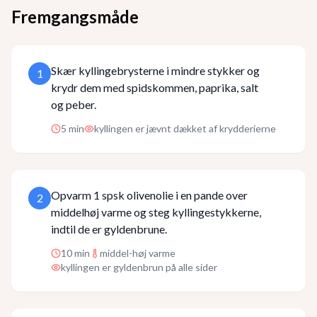
Fremgangsmåde
Skær kyllingebrysterne i mindre stykker og
1
krydr dem med spidskommen, paprika, salt
og peber.
5
min
kyllingen er jævnt dækket af krydderierne
Opvarm 1 spsk olivenolie i en pande over
2
middelhøj varme og steg kyllingestykkerne,
indtil de er gyldenbrune.
10
min
middel-høj varme
kyllingen er gyldenbrun på alle sider