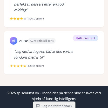
perfekt til dessert efter en god
middag
"
★★★★
★
(
4
/5 stjerner)
AI Genereret
Louise
AI
Kunstig intelligens
"
Jeg nød at tage en bid af den varme
fondant med is til
"
★★★★★
(
5
/5 stjerner)
2026
spisekunst.dk - Indholdet på denne side er lavet ved
hjælp af kunstig intelligens.
Log ind for feedback