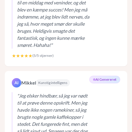
til en middag med veninder, og det
blev en kæmpe succes! Men jeg må
indrømme, at jeg blev lidt nervøs, da
jeg så, hvor meget smør der skulle
bruges. Heldigvis smagte det
fantastisk, og ingen kunne mærke
smøret. Hahaha!
"
★★★★★
(
5
/5 stjerner)
AI Genereret
Mikkel
AI
Kunstig intelligens
"
Jeg elsker hindbær, så jeg var nødt
til at prøve denne opskrift. Men jeg
havde ikke nogen ramekiner, så jeg
brugte nogle gamle kaffekopper i
stedet. Det fungerede fint, men det
så lidt sjovt ud. Smagen var der dog,