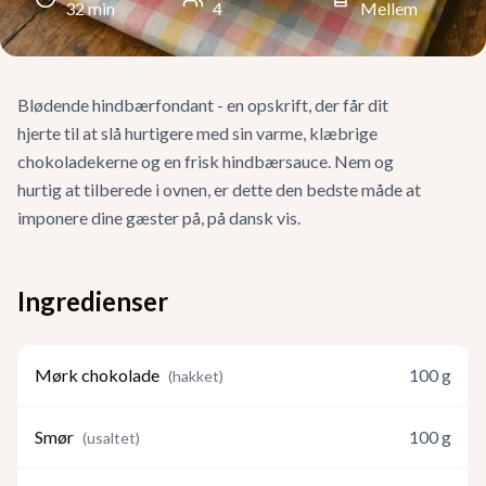
32
min
4
Mellem
Blødende hindbærfondant - en opskrift, der får dit
hjerte til at slå hurtigere med sin varme, klæbrige
chokoladekerne og en frisk hindbærsauce. Nem og
hurtig at tilberede i ovnen, er dette den bedste måde at
imponere dine gæster på, på dansk vis.
Ingredienser
Mørk chokolade
100
g
(
hakket
)
Smør
100
g
(
usaltet
)