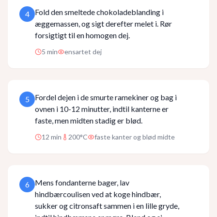
Fold den smeltede chokoladeblanding i
4
æggemassen, og sigt derefter melet i. Rør
forsigtigt til en homogen dej.
5
min
ensartet dej
Fordel dejen i de smurte ramekiner og bag i
5
ovnen i 10-12 minutter, indtil kanterne er
faste, men midten stadig er blød.
12
min
200°C
faste kanter og blød midte
Mens fondanterne bager, lav
6
hindbærcoulisen ved at koge hindbær,
sukker og citronsaft sammen i en lille gryde,