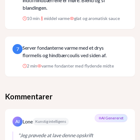
indtil hindbærrene er møre. Blend og si
blandingen.
10
min
middel varme
glat og aromatisk sauce
Server fondanterne varme med et drys
7
flormelis og hindbærcoulis ved siden af.
2
min
varme fondanter med flydende midte
Kommentarer
AI Genereret
Lone
AI
Kunstig intelligens
"
Jeg prøvede at lave denne opskrift