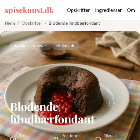
spisekunst.dk
Opskrifter
Ingredienser
Om
Hjem
/
Opskrifter
/
Blødende hindbærfondant
dansk
dessert
chokolade
Blødende
hindbærfondant
Tid
Portioner
Niveau