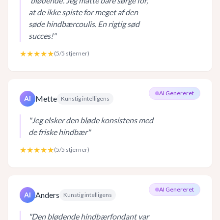
'blødende'. Jeg måtte bare sørge for,
at de ikke spiste for meget af den
søde hindbærcoulis. En rigtig sød
succes!
"
★★★★★
(
5
/5 stjerner)
AI Genereret
Mette
AI
Kunstig intelligens
"
Jeg elsker den bløde konsistens med
de friske hindbær
"
★★★★★
(
5
/5 stjerner)
AI Genereret
Anders
AI
Kunstig intelligens
"
Den blødende hindbærfondant var