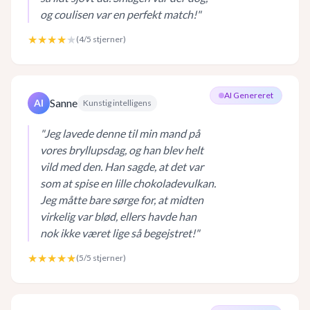
og coulisen var en perfekt match!
"
★★★★
★
(
4
/5 stjerner)
AI Genereret
Sanne
AI
Kunstig intelligens
"
Jeg lavede denne til min mand på
vores bryllupsdag, og han blev helt
vild med den. Han sagde, at det var
som at spise en lille chokoladevulkan.
Jeg måtte bare sørge for, at midten
virkelig var blød, ellers havde han
nok ikke været lige så begejstret!
"
★★★★★
(
5
/5 stjerner)