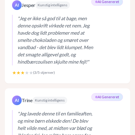
AI Genereret
Jesper
AI
Kunstig intelligens
"
Jeg er ikke så god til at bage, men
denne opskrift virkede ret nem. Jeg
havde dog lidt problemer med at
smelte chokoladen og smøret over
vandbad - det blev lidt klumpet. Men
det smagte alligevel godt, og
hindbærcoulisen skjulte mine fejl!
"
★★★
★★
(
3
/5 stjerner)
AI Genereret
Trine
AI
Kunstig intelligens
"
Jeg lavede denne til en familieaften,
og mine børn elskede den! De blev
helt vilde med, at midten var blød og