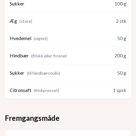
Sukker
100
g
Æg
2
stk
(
store
)
Hvedemel
50
g
(
sigtet
)
Hindbær
200
g
(
friske eller frosne
)
Sukker
50
g
(
til hindbærcoulis
)
Citronsaft
1
spsk
(
friskpresset
)
Fremgangsmåde