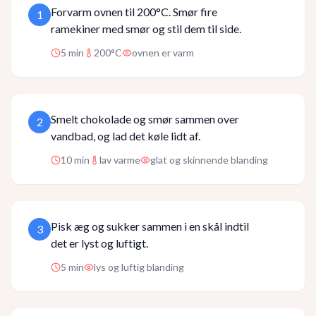
Forvarm ovnen til 200°C. Smør fire
1
ramekiner med smør og stil dem til side.
5
min
200°C
ovnen er varm
Smelt chokolade og smør sammen over
2
vandbad, og lad det køle lidt af.
10
min
lav varme
glat og skinnende blanding
Pisk æg og sukker sammen i en skål indtil
3
det er lyst og luftigt.
5
min
lys og luftig blanding