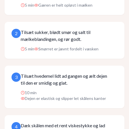
5
min
Gæren er helt opløst i mælken
Tilsæt sukker, blødt smør og salt til
2
mælkeblandingen, og rør godt.
5
min
Smørret er jævnt fordelt i væsken
Tilsæt hvedemel lidt ad gangen og ælt dejen
3
til den er smidig og glat.
10
min
Dejen er elastisk og slipper let skålens kanter
Dæk skålen med et rent viskestykke og lad
4