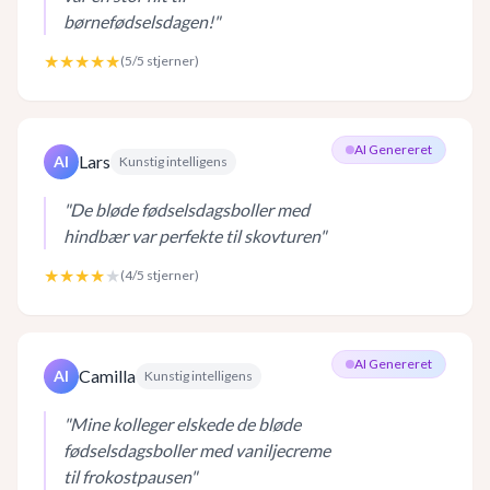
børnefødselsdagen!
"
★★★★★
(
5
/5 stjerner)
AI Genereret
Lars
AI
Kunstig intelligens
"
De bløde fødselsdagsboller med
hindbær var perfekte til skovturen
"
★★★★
★
(
4
/5 stjerner)
AI Genereret
Camilla
AI
Kunstig intelligens
"
Mine kolleger elskede de bløde
fødselsdagsboller med vaniljecreme
til frokostpausen
"