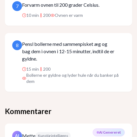
Forvarm ovnen til 200 grader Celsius.
7
10
min
200
Ovnen er varm
Pensl bollerne med sammenpisket æg og
8
bag dem i ovnen i 12-15 minutter, indtil de er
gyldne.
15
min
200
Bollerne er gyldne og lyder hule når du banker på
dem
Kommentarer
AI Genereret
Mette
AI
Kunstig intelligens