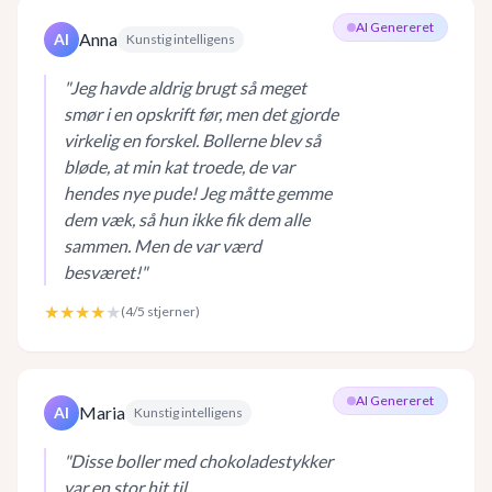
AI Genereret
Anna
AI
Kunstig intelligens
"
Jeg havde aldrig brugt så meget
smør i en opskrift før, men det gjorde
virkelig en forskel. Bollerne blev så
bløde, at min kat troede, de var
hendes nye pude! Jeg måtte gemme
dem væk, så hun ikke fik dem alle
sammen. Men de var værd
besværet!
"
★★★★
★
(
4
/5 stjerner)
AI Genereret
Maria
AI
Kunstig intelligens
"
Disse boller med chokoladestykker
var en stor hit til