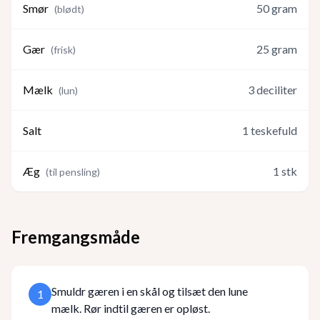
Smør
50
gram
(
blødt
)
Gær
25
gram
(
frisk
)
Mælk
3
deciliter
(
lun
)
Salt
1
teskefuld
Æg
1
stk
(
til pensling
)
Fremgangsmåde
Smuldr gæren i en skål og tilsæt den lune
1
mælk. Rør indtil gæren er opløst.