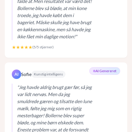
falde af. Men resultatet var værd det!
Bollerne blev så bløde, at min kone
troede, jeg havde købt dem i
bageriet. Måske skulle jeg have brugt
en køkkenmaskine, men så havde jeg
ikke fået min daglige motion!
"
★★★★★
(
5
/5 stjerner)
AI Genereret
Sofie
AI
Kunstig intelligens
"
Jeg havde aldrig brugt gær før, så jeg
var lidt nervøs. Men da jeg
smuldrede gæren og tilsatte den lune
mælk, følte jeg mig som en rigtig
mesterbager! Bollerne blev super
bløde, og mine børn elskede dem.
Eneste problem var, at de forsvandt