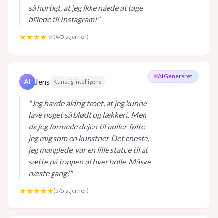
så hurtigt, at jeg ikke nåede at tage
billede til Instagram!
"
★★★★
★
(
4
/5 stjerner)
AI Genereret
Jens
AI
Kunstig intelligens
"
Jeg havde aldrig troet, at jeg kunne
lave noget så blødt og lækkert. Men
da jeg formede dejen til boller, følte
jeg mig som en kunstner. Det eneste,
jeg manglede, var en lille statue til at
sætte på toppen af hver bolle. Måske
næste gang!
"
★★★★★
(
5
/5 stjerner)