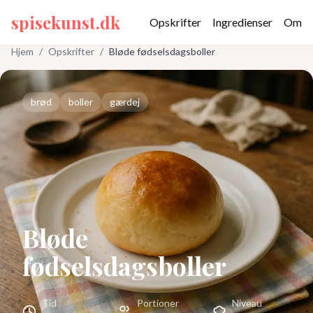
spisekunst.dk
Opskrifter
Ingredienser
Om
Hjem
/
Opskrifter
/
Bløde fødselsdagsboller
brød
boller
gærdej
Bløde
fødselsdagsboller
Tid
Portioner
Niveau