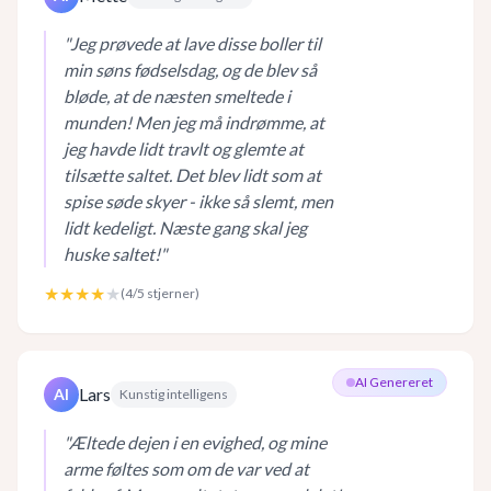
"
Jeg prøvede at lave disse boller til
min søns fødselsdag, og de blev så
bløde, at de næsten smeltede i
munden! Men jeg må indrømme, at
jeg havde lidt travlt og glemte at
tilsætte saltet. Det blev lidt som at
spise søde skyer - ikke så slemt, men
lidt kedeligt. Næste gang skal jeg
huske saltet!
"
★★★★
★
(
4
/5 stjerner)
AI Genereret
Lars
AI
Kunstig intelligens
"
Æltede dejen i en evighed, og mine
arme føltes som om de var ved at