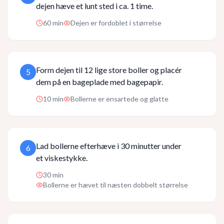
dejen hæve et lunt sted i ca. 1 time.
60
min
Dejen er fordoblet i størrelse
Form dejen til 12 lige store boller og placér
5
dem på en bageplade med bagepapir.
10
min
Bollerne er ensartede og glatte
Lad bollerne efterhæve i 30 minutter under
6
et viskestykke.
30
min
Bollerne er hævet til næsten dobbelt størrelse