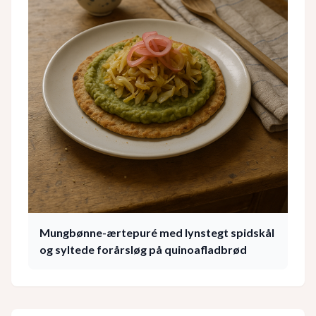
Mungbønne-ærtepuré med lynstegt spidskål
og syltede forårsløg på quinoafladbrød