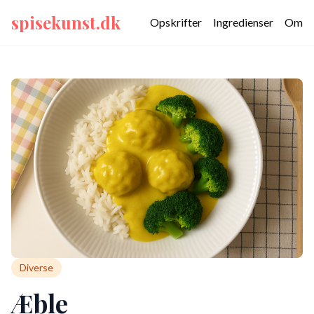
spisekunst.dk
Opskrifter
Ingredienser
Om
Diverse
Æble