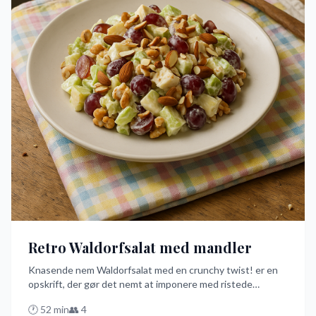
Retro Waldorfsalat med mandler
Knasende nem Waldorfsalat med en crunchy twist! er en
opskrift, der gør det nemt at imponere med ristede
mandler, der tilføjer det perfekte knas. Denne hurtige salat
🕐
52
min
👥
4
med æbler, selleri og druer i en cremet dressing bliver din