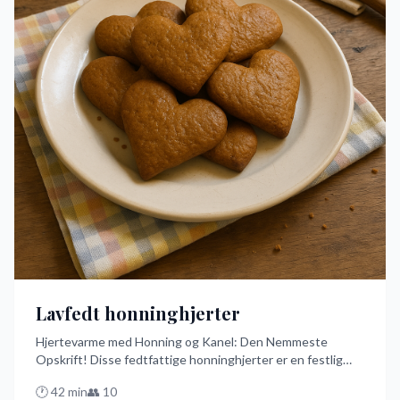
Lavfedt honninghjerter
Hjertevarme med Honning og Kanel: Den Nemmeste
Opskrift! Disse fedtfattige honninghjerter er en festlig
dansk delikatesse, der er hurtig og nem at lave med en
🕐
42
min
👥
10
kagerulle. Perfekte til at nyde bagt på traditionel dansk vis