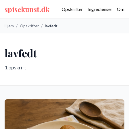
spisekunst.dk
Opskrifter
Ingredienser
Om
Hjem
/
Opskrifter
/
lavfedt
lavfedt
1
opskrift