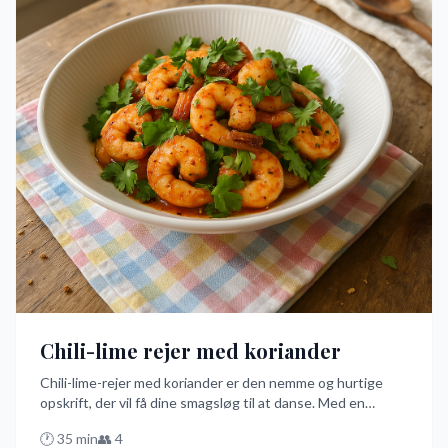
Chili-lime rejer med koriander
Chili-lime-rejer med koriander er den nemme og hurtige
opskrift, der vil få dine smagsløg til at danse. Med en
perfekt balance mellem varme fra chili og friskhed fra lime
🕐
35
min
👥
4
og koriander, er dette den bedste forret, du kan lave på få