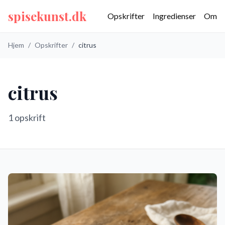
spisekunst.dk
Opskrifter
Ingredienser
Om
Hjem
/
Opskrifter
/
citrus
citrus
1
opskrift