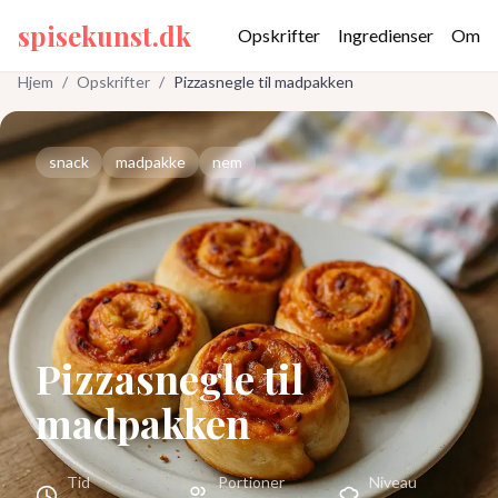
spisekunst.dk
Opskrifter
Ingredienser
Om
Hjem
/
Opskrifter
/
Pizzasnegle til madpakken
snack
madpakke
nem
Pizzasnegle til
madpakken
Tid
Portioner
Niveau