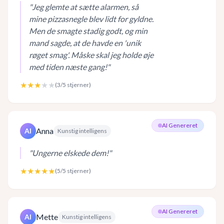
"
Jeg glemte at sætte alarmen, så
mine pizzasnegle blev lidt for gyldne.
Men de smagte stadig godt, og min
mand sagde, at de havde en 'unik
røget smag'. Måske skal jeg holde øje
med tiden næste gang!
"
★★★
★★
(
3
/5 stjerner)
AI Genereret
Anna
AI
Kunstig intelligens
"
Ungerne elskede dem!
"
★★★★★
(
5
/5 stjerner)
AI Genereret
Mette
AI
Kunstig intelligens