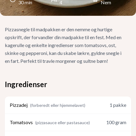
30
min
4
Nem
Pizzasnegle til madpakken er den nemme og hurtige
opskrift, der forvandler din madpakke til en fest. Med en
kagerulle og enkelte ingredienser som tomatsovs, ost,
skinke og pepperoni, kan du skabe lækre, gyldne snegle i
en fart. Perfekt til travle morgener og sultne børn!
Ingredienser
Pizzadej
1
pakke
(
forberedt eller hjemmelavet
)
Tomatsovs
100
gram
(
pizzasauce eller pastasauce
)