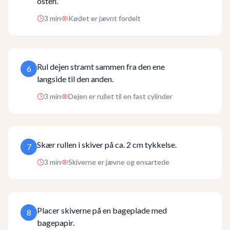
osten.
3
min
Kødet er jævnt fordelt
Rul dejen stramt sammen fra den ene
6
langside til den anden.
3
min
Dejen er rullet til en fast cylinder
Skær rullen i skiver på ca. 2 cm tykkelse.
7
3
min
Skiverne er jævne og ensartede
Placer skiverne på en bageplade med
8
bagepapir.