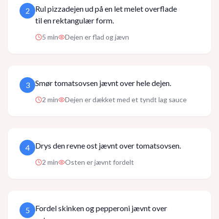
Rul pizzadejen ud på en let melet overflade
2
til en rektangulær form.
5
min
Dejen er flad og jævn
Smør tomatsovsen jævnt over hele dejen.
3
2
min
Dejen er dækket med et tyndt lag sauce
Drys den revne ost jævnt over tomatsovsen.
4
2
min
Osten er jævnt fordelt
Fordel skinken og pepperoni jævnt over
5