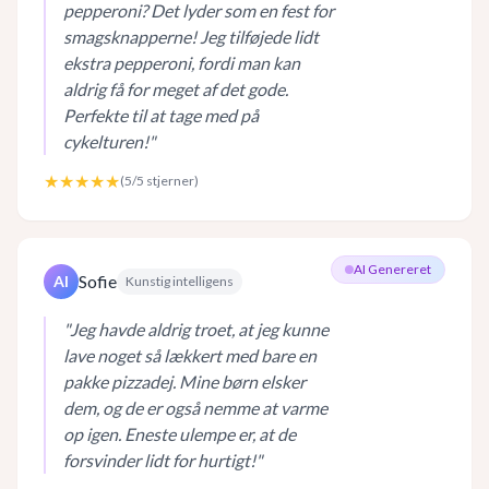
pepperoni? Det lyder som en fest for
smagsknapperne! Jeg tilføjede lidt
ekstra pepperoni, fordi man kan
aldrig få for meget af det gode.
Perfekte til at tage med på
cykelturen!
"
★★★★★
(
5
/5 stjerner)
AI Genereret
Sofie
AI
Kunstig intelligens
"
Jeg havde aldrig troet, at jeg kunne
lave noget så lækkert med bare en
pakke pizzadej. Mine børn elsker
dem, og de er også nemme at varme
op igen. Eneste ulempe er, at de
forsvinder lidt for hurtigt!
"