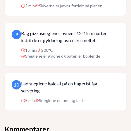
2
min
Skiverne er jævnt fordelt på pladen
Bag pizzasneglene i ovnen i 12-15 minutter,
9
indtil de er gyldne og osten er smeltet.
15
min
200°C
Sneglene er gyldne og osten er boblende
Lad sneglene køle af på en bagerist før
10
servering.
5
min
Sneglene er lune og faste
Kommentarer