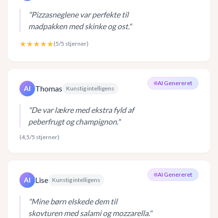
"
Pizzasneglene var perfekte til
madpakken med skinke og ost.
"
★★★★★
(
5
/5 stjerner)
AI Genereret
Thomas
AI
Kunstig intelligens
"
De var lækre med ekstra fyld af
peberfrugt og champignon.
"
(
4,5
/5 stjerner)
AI Genereret
Lise
AI
Kunstig intelligens
"
Mine børn elskede dem til
skovturen med salami og mozzarella.
"