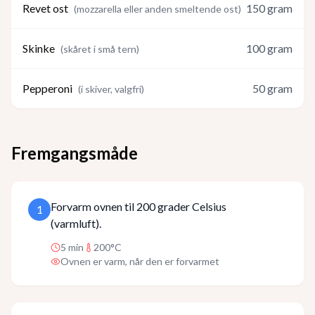
Revet ost
150
gram
(
mozzarella eller anden smeltende ost
)
Skinke
100
gram
(
skåret i små tern
)
Pepperoni
50
gram
(
i skiver, valgfri
)
Fremgangsmåde
Forvarm ovnen til 200 grader Celsius
1
(varmluft).
5
min
200°C
Ovnen er varm, når den er forvarmet