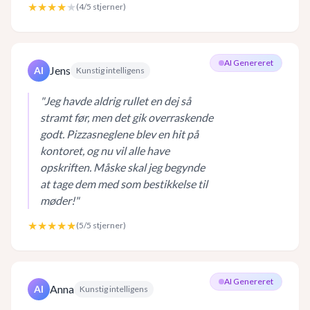
★★★★
★
(
4
/5 stjerner)
AI Genereret
Jens
AI
Kunstig intelligens
"
Jeg havde aldrig rullet en dej så
stramt før, men det gik overraskende
godt. Pizzasneglene blev en hit på
kontoret, og nu vil alle have
opskriften. Måske skal jeg begynde
at tage dem med som bestikkelse til
møder!
"
★★★★★
(
5
/5 stjerner)
AI Genereret
Anna
AI
Kunstig intelligens