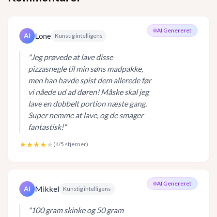
AI Genereret
Lone
AI
Kunstig intelligens
"
Jeg prøvede at lave disse
pizzasnegle til min søns madpakke,
men han havde spist dem allerede før
vi nåede ud ad døren! Måske skal jeg
lave en dobbelt portion næste gang.
Super nemme at lave, og de smager
fantastisk!
"
★★★★
★
(
4
/5 stjerner)
AI Genereret
Mikkel
AI
Kunstig intelligens
"
100 gram skinke og 50 gram