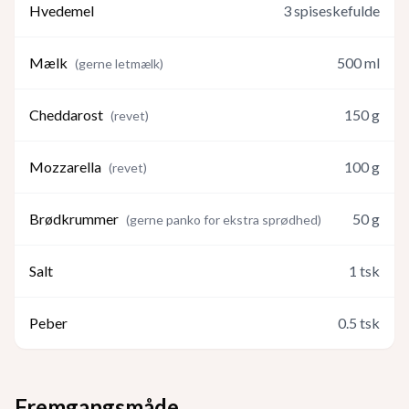
Hvedemel
3
spiseskefulde
Mælk
500
ml
(
gerne letmælk
)
Cheddarost
150
g
(
revet
)
Mozzarella
100
g
(
revet
)
Brødkrummer
50
g
(
gerne panko for ekstra sprødhed
)
Salt
1
tsk
Peber
0.5
tsk
Fremgangsmåde