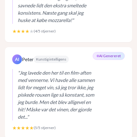
savnede lidt den ekstra smeltede
konsistens. Næste gang skal jeg
huske at købe mozzarella!
"
★★★★
★
(
4
/5 stjerner)
AI Genereret
Peter
AI
Kunstig intelligens
"
Jeg lavede den her til en film-aften
med vennerne. Vi havde alle sammen
lidt for meget vin, så jeg tror ikke, jeg
piskede rouxen lige så konstant, som
jeg burde. Men det blev alligevel en
hit! Måske var det vinen, der gjorde
det...
"
★★★★★
(
5
/5 stjerner)