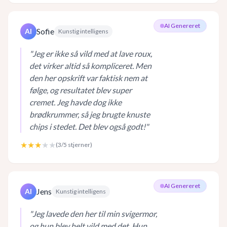
AI Genereret
Sofie
AI
Kunstig intelligens
"
Jeg er ikke så vild med at lave roux,
det virker altid så kompliceret. Men
den her opskrift var faktisk nem at
følge, og resultatet blev super
cremet. Jeg havde dog ikke
brødkrummer, så jeg brugte knuste
chips i stedet. Det blev også godt!
"
★★★
★★
(
3
/5 stjerner)
AI Genereret
Jens
AI
Kunstig intelligens
"
Jeg lavede den her til min svigermor,
og hun blev helt vild med det. Hun