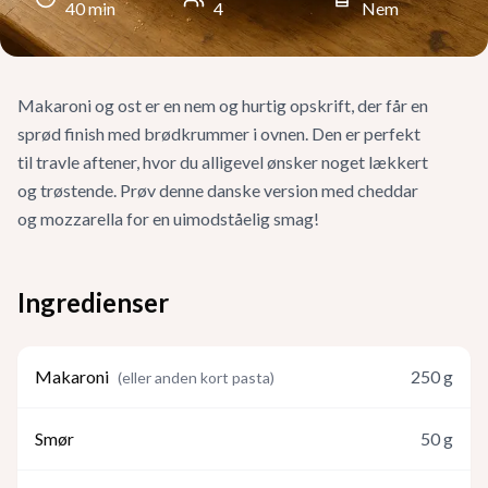
40
min
4
Nem
Makaroni og ost er en nem og hurtig opskrift, der får en
sprød finish med brødkrummer i ovnen. Den er perfekt
til travle aftener, hvor du alligevel ønsker noget lækkert
og trøstende. Prøv denne danske version med cheddar
og mozzarella for en uimodståelig smag!
Ingredienser
Makaroni
250
g
(
eller anden kort pasta
)
Smør
50
g