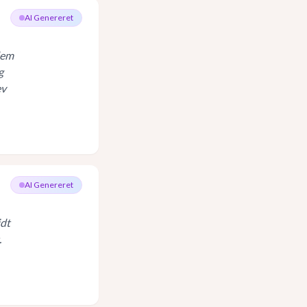
AI Genereret
dem
g
ev
AI Genereret
idt
.