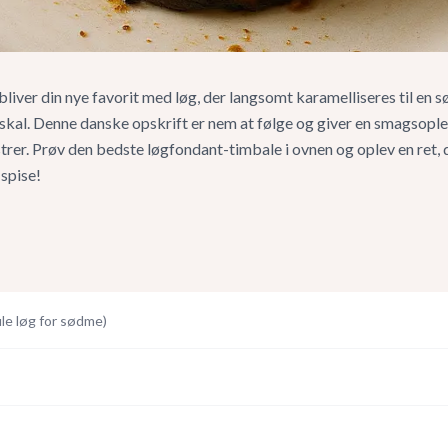
iver din nye favorit med løg, der langsomt karamelliseres til en 
skal. Denne danske opskrift er nem at følge og giver en smagsople
rer. Prøv den bedste løgfondant-timbale i ovnen og oplev en ret, de
 spise!
le løg for sødme
)