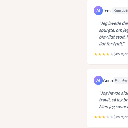
Jens
AI
Kunstig i
"
Jeg lavede den
spurgte, om je
blev lidt stolt
lidt for fyldt.
"
★★★★
★
(
4
/5 stje
Anna
AI
Kunstig 
"
Jeg havde aldr
travlt, så jeg 
Men jeg savned
★★★
★★
(
3
/5 stje