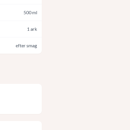
500
ml
1
ark
efter smag