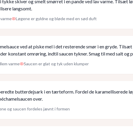
i tykke skiver og smelt smørret i en pande ved lav varme. Tilsæt l
isere langsomt.
v varme
Løgene er gyldne og bløde med en sød duft
melsauce ved at piske mel i det resterende smør i en gryde. Tilsæt
der konstant omrøring, indtil saucen tykner. Smag til med salt og 
llem varme
Saucen er glat og tyk uden klumper
eredte butterdejsark i en tærteform. Fordel de karamelliserede løg
béchamelsaucen over.
ne og saucen fordeles jævnt i formen