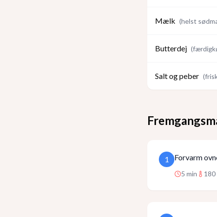
Mælk
(
helst sødm
Butterdej
(
færdigk
Salt og peber
(
fri
Fremgangsm
Forvarm ovne
1
5
min
180