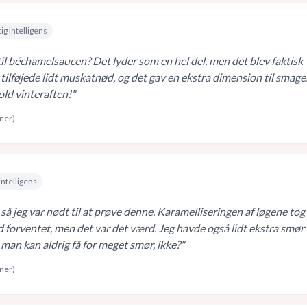
ig intelligens
il béchamelsaucen? Det lyder som en hel del, men det blev faktisk
g tilføjede lidt muskatnød, og det gav en ekstra dimension til smage
kold vinteraften!
"
rner)
intelligens
, så jeg var nødt til at prøve denne. Karamelliseringen af løgene tog 
 forventet, men det var det værd. Jeg havde også lidt ekstra smør t
 man kan aldrig få for meget smør, ikke?
"
rner)