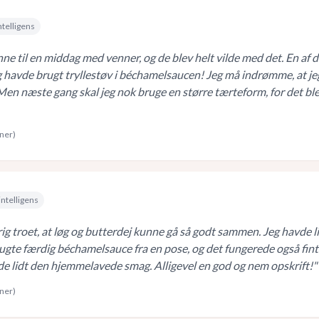
ntelligens
ne til en middag med venner, og de blev helt vilde med det. En af 
g havde brugt tryllestøv i béchamelsaucen! Jeg må indrømme, at je
. Men næste gang skal jeg nok bruge en større tærteform, for det bl
rner)
intelligens
ig troet, at løg og butterdej kunne gå så godt sammen. Jeg havde l
brugte færdig béchamelsauce fra en pose, og det fungerede også fint
e lidt den hjemmelavede smag. Alligevel en god og nem opskrift!
"
rner)