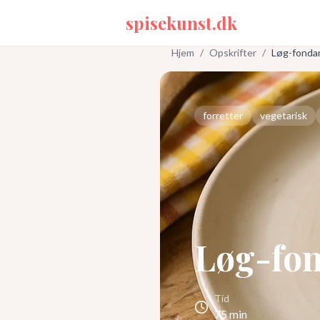
spisekunst.dk
Hjem
/
Opskrifter
/
Løg-fondan
forretter
vegetarisk
Løg-fon
Tid
75
min