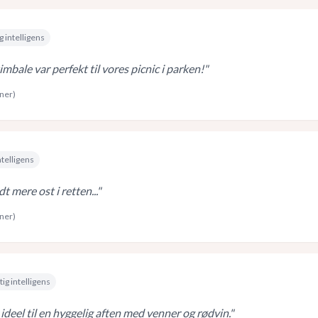
g intelligens
mbale var perfekt til vores picnic i parken!
"
rner)
ntelligens
t mere ost i retten...
"
rner)
ig intelligens
ideel til en hyggelig aften med venner og rødvin.
"