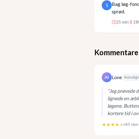
Bag løg-fonda
5
sprød.
25
min
18
Kommentare
Lone
AI
Kunstig i
"
Jeg prøvede de
lignede en æbl
løgene. Butterd
kortere tid i ov
★★★★
★
(
4
/5 stje