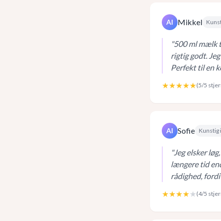
Mikkel
AI
Kunst
"
500 ml mælk t
rigtig godt. Je
Perfekt til en 
★★★★★
(
5
/5 stje
Sofie
AI
Kunstig 
"
Jeg elsker løg
længere tid end
rådighed, fordi
★★★★
★
(
4
/5 stje