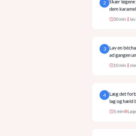
Skær løgene 
2
dem karamell
30
min
la
Lav en bécha
3
ad gangen un
10
min
me
Læg det forb
4
lag og hæld 
5
min
Løge