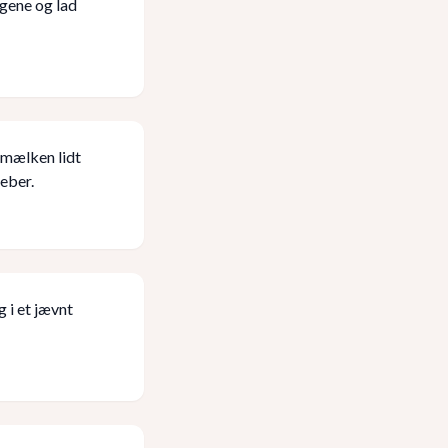
øgene og lad
 mælken lidt
peber.
 i et jævnt