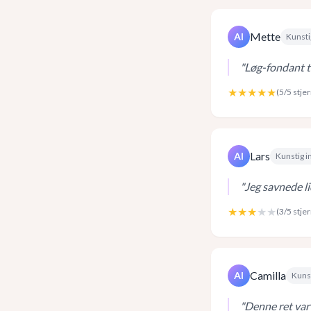
Mette
AI
Kunsti
"
Løg-fondant ti
★★★★★
(
5
/5 stje
Lars
AI
Kunstig i
"
Jeg savnede lid
★★★
★★
(
3
/5 stje
Camilla
AI
Kunst
"
Denne ret var 