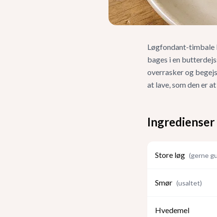
Løgfondant-timbale bl
bages i en butterdejs
overrasker og begejst
at lave, som den er at
Ingredienser
Store løg
(
gerne gu
Smør
(
usaltet
)
Hvedemel