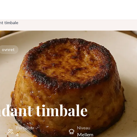
t timbale
ovnret
dant timbale
Portioner
Niveau
4
Mellem