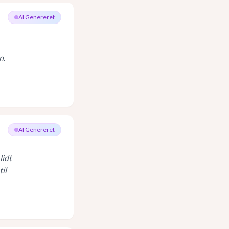
AI Genereret
n.
AI Genereret
lidt
il