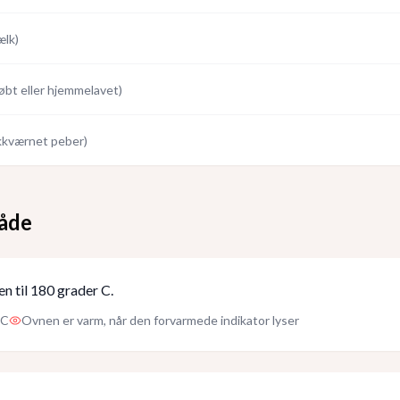
ælk
)
øbt eller hjemmelavet
)
skkværnet peber
)
åde
n til 180 grader C.
 C
Ovnen er varm, når den forvarmede indikator lyser