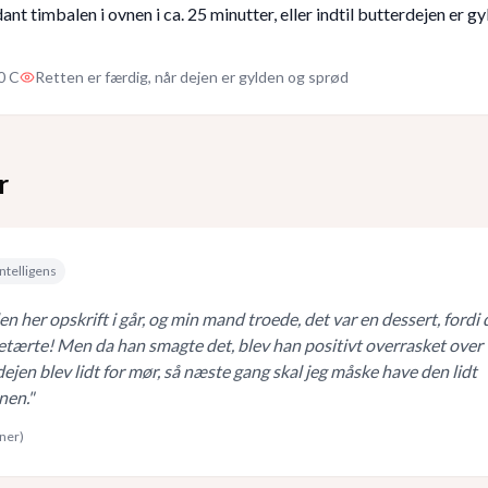
nt timbalen i ovnen i ca. 25 minutter, eller indtil butterdejen er g
0 C
Retten er færdig, når dejen er gylden og sprød
r
ntelligens
n her opskrift i går, og min mand troede, det var en dessert, fordi 
etærte! Men da han smagte det, blev han positivt overrasket over
ejen blev lidt for mør, så næste gang skal jeg måske have den lidt
nen.
"
rner)