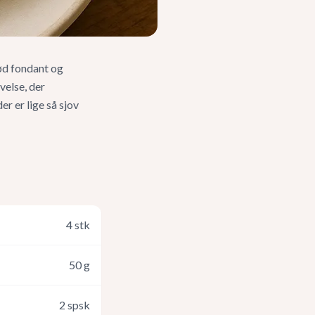
sød fondant og
velse, der
r er lige så sjov
4
stk
50
g
2
spsk