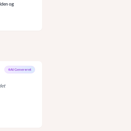
ylden og
AI Genereret
det