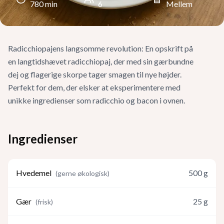
780
min
6
Mellem
Radicchiopajens langsomme revolution: En opskrift på
en langtidshævet radicchiopaj, der med sin gærbundne
dej og flagerige skorpe tager smagen til nye højder.
Perfekt for dem, der elsker at eksperimentere med
unikke ingredienser som radicchio og bacon i ovnen.
Ingredienser
Hvedemel
500
g
(
gerne økologisk
)
Gær
25
g
(
frisk
)