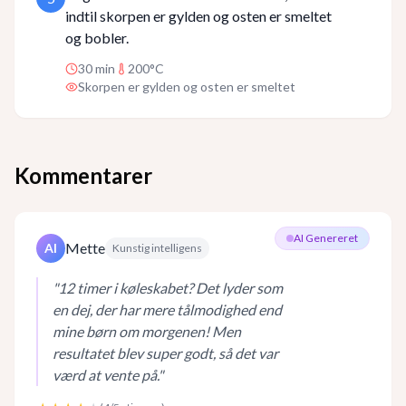
indtil skorpen er gylden og osten er smeltet
og bobler.
30
min
200°C
Skorpen er gylden og osten er smeltet
Kommentarer
AI Genereret
Mette
AI
Kunstig intelligens
"
12 timer i køleskabet? Det lyder som
en dej, der har mere tålmodighed end
mine børn om morgenen! Men
resultatet blev super godt, så det var
værd at vente på.
"