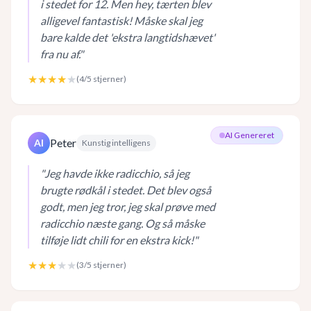
i stedet for 12. Men hey, tærten blev
alligevel fantastisk! Måske skal jeg
bare kalde det 'ekstra langtidshævet'
fra nu af.
"
★★★★
★
(
4
/5 stjerner)
AI Genereret
Peter
AI
Kunstig intelligens
"
Jeg havde ikke radicchio, så jeg
brugte rødkål i stedet. Det blev også
godt, men jeg tror, jeg skal prøve med
radicchio næste gang. Og så måske
tilføje lidt chili for en ekstra kick!
"
★★★
★★
(
3
/5 stjerner)