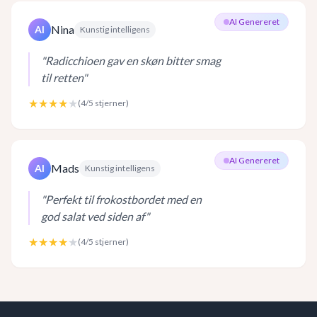
AI Genereret
Nina
AI
Kunstig intelligens
"
Radicchioen gav en skøn bitter smag
til retten
"
★★★★
★
(
4
/5 stjerner)
AI Genereret
Mads
AI
Kunstig intelligens
"
Perfekt til frokostbordet med en
god salat ved siden af
"
★★★★
★
(
4
/5 stjerner)