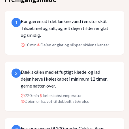
Rør gæren ud i det lunkne vand i en stor skål.
1
Tilsæt mel og salt, og ælt dejen til den er glat
og smidig.
10
min
Dejen er glat og slipper skålens kanter
Dæk skålen med et fugtigt klæde, og lad
2
dejen hæve i køleskabet i minimum 12 timer,
gerne natten over.
720
min
køleskabstemperatur
Dejen er hævet til dobbelt størrelse
Forvarm ovnen til 200 grader Celsius. Rens