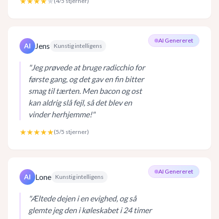
★★★★
★
(
4
/5 stjerner)
AI Genereret
Jens
AI
Kunstig intelligens
"
Jeg prøvede at bruge radicchio for
første gang, og det gav en fin bitter
smag til tærten. Men bacon og ost
kan aldrig slå fejl, så det blev en
vinder herhjemme!
"
★★★★★
(
5
/5 stjerner)
AI Genereret
Lone
AI
Kunstig intelligens
"
Æltede dejen i en evighed, og så
glemte jeg den i køleskabet i 24 timer