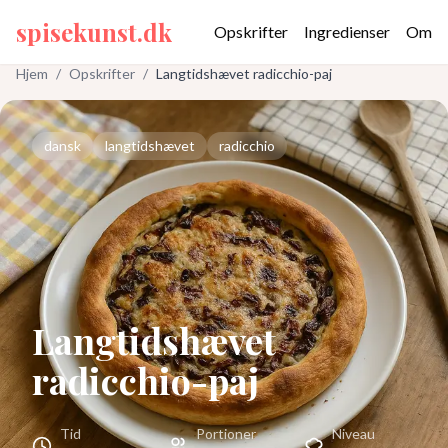
spisekunst.dk
Opskrifter
Ingredienser
Om
Hjem
/
Opskrifter
/
Langtidshævet radicchio-paj
dansk
langtidshævet
radicchio
Langtidshævet
radicchio-paj
Tid
Portioner
Niveau