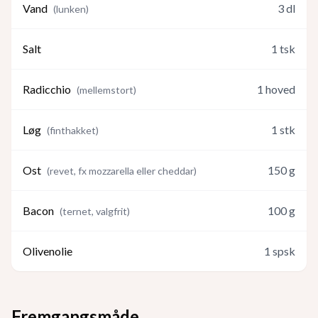
Vand
3
dl
(
lunken
)
Salt
1
tsk
Radicchio
1
hoved
(
mellemstort
)
Løg
1
stk
(
finthakket
)
Ost
150
g
(
revet, fx mozzarella eller cheddar
)
Bacon
100
g
(
ternet, valgfrit
)
Olivenolie
1
spsk
Fremgangsmåde