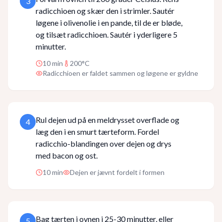
3
radicchioen og skær den i strimler. Sautér
løgene i olivenolie i en pande, til de er bløde,
og tilsæt radicchioen. Sautér i yderligere 5
minutter.
10
min
200°C
Radicchioen er faldet sammen og løgene er gyldne
Rul dejen ud på en meldrysset overflade og
4
læg den i en smurt tærteform. Fordel
radicchio-blandingen over dejen og drys
med bacon og ost.
10
min
Dejen er jævnt fordelt i formen
Bag tærten i ovnen i 25-30 minutter, eller
5