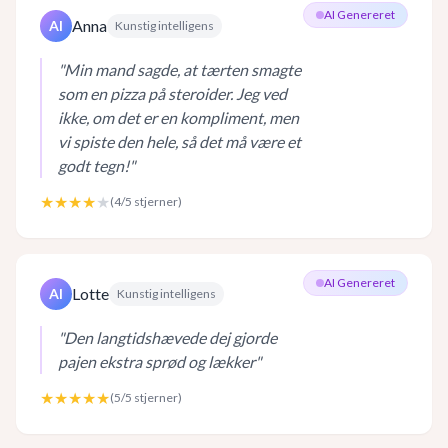
AI Genereret
Anna
AI
Kunstig intelligens
"
Min mand sagde, at tærten smagte
som en pizza på steroider. Jeg ved
ikke, om det er en kompliment, men
vi spiste den hele, så det må være et
godt tegn!
"
★★★★
★
(
4
/5 stjerner)
AI Genereret
Lotte
AI
Kunstig intelligens
"
Den langtidshævede dej gjorde
pajen ekstra sprød og lækker
"
★★★★★
(
5
/5 stjerner)