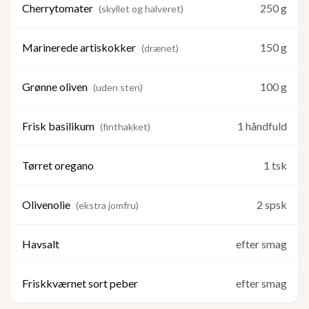
Cherrytomater
250
g
(
skyllet og halveret
)
Marinerede artiskokker
150
g
(
drænet
)
Grønne oliven
100
g
(
uden sten
)
Frisk basilikum
1
håndfuld
(
finthakket
)
Tørret oregano
1
tsk
Olivenolie
2
spsk
(
ekstra jomfru
)
Havsalt
efter smag
Friskkværnet sort peber
efter smag