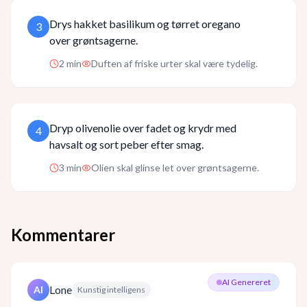
Drys hakket basilikum og tørret oregano
3
over grøntsagerne.
2
min
Duften af friske urter skal være tydelig.
Dryp olivenolie over fadet og krydr med
4
havsalt og sort peber efter smag.
3
min
Olien skal glinse let over grøntsagerne.
Kommentarer
AI Genereret
Lone
AI
Kunstig intelligens