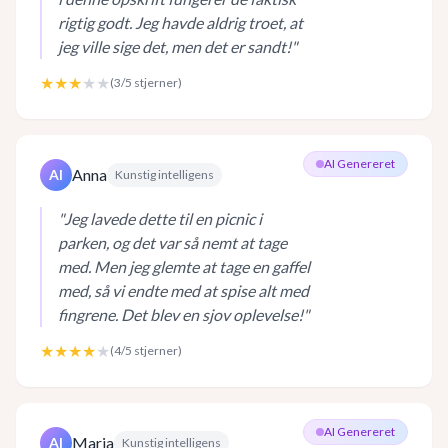
rigtig godt. Jeg havde aldrig troet, at
jeg ville sige det, men det er sandt!
"
★★★
★★
(
3
/5 stjerner)
AI Genereret
Anna
AI
Kunstig intelligens
"
Jeg lavede dette til en picnic i
parken, og det var så nemt at tage
med. Men jeg glemte at tage en gaffel
med, så vi endte med at spise alt med
fingrene. Det blev en sjov oplevelse!
"
★★★★
★
(
4
/5 stjerner)
AI Genereret
Maria
AI
Kunstig intelligens