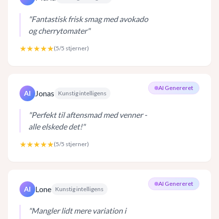
"
Fantastisk frisk smag med avokado
og cherrytomater
"
★★★★★
(
5
/5 stjerner)
AI Genereret
Jonas
AI
Kunstig intelligens
"
Perfekt til aftensmad med venner -
alle elskede det!
"
★★★★★
(
5
/5 stjerner)
AI Genereret
Lone
AI
Kunstig intelligens
"
Mangler lidt mere variation i