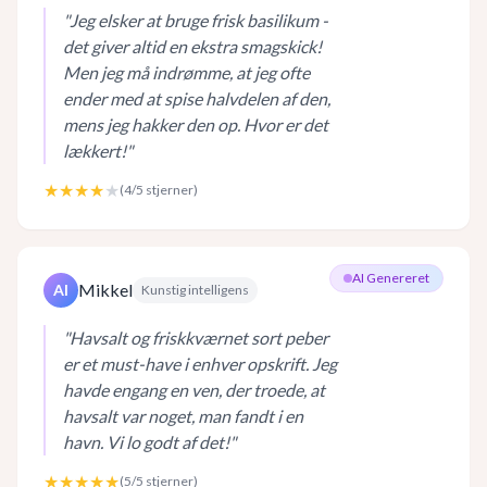
"
Jeg elsker at bruge frisk basilikum -
det giver altid en ekstra smagskick!
Men jeg må indrømme, at jeg ofte
ender med at spise halvdelen af den,
mens jeg hakker den op. Hvor er det
lækkert!
"
★★★★
★
(
4
/5 stjerner)
AI Genereret
Mikkel
AI
Kunstig intelligens
"
Havsalt og friskkværnet sort peber
er et must-have i enhver opskrift. Jeg
havde engang en ven, der troede, at
havsalt var noget, man fandt i en
havn. Vi lo godt af det!
"
★★★★★
(
5
/5 stjerner)