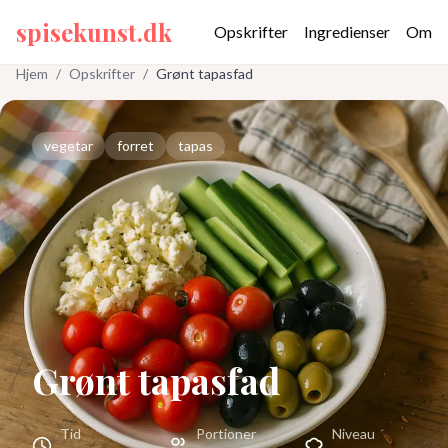
spisekunst.dk
Opskrifter
Ingredienser
Om
Hjem
/
Opskrifter
/
Grønt tapasfad
vegetar
forret
tapas
Grønt tapasfad
Tid
Portioner
Niveau