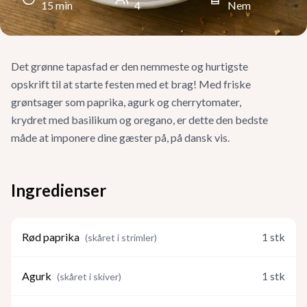
15
min
4
Nem
Det grønne tapasfad er den nemmeste og hurtigste
opskrift til at starte festen med et brag! Med friske
grøntsager som paprika, agurk og cherrytomater,
krydret med basilikum og oregano, er dette den bedste
måde at imponere dine gæster på, på dansk vis.
Ingredienser
Rød paprika
1
stk
(
skåret i strimler
)
Agurk
1
stk
(
skåret i skiver
)