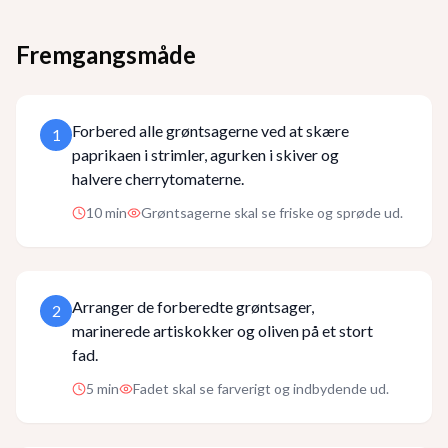
Fremgangsmåde
Forbered alle grøntsagerne ved at skære
1
paprikaen i strimler, agurken i skiver og
halvere cherrytomaterne.
10
min
Grøntsagerne skal se friske og sprøde ud.
Arranger de forberedte grøntsager,
2
marinerede artiskokker og oliven på et stort
fad.
5
min
Fadet skal se farverigt og indbydende ud.