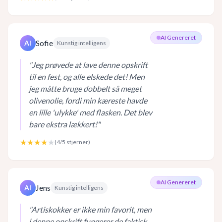
AI Genereret
Sofie
AI
Kunstig intelligens
"
Jeg prøvede at lave denne opskrift
til en fest, og alle elskede det! Men
jeg måtte bruge dobbelt så meget
olivenolie, fordi min kæreste havde
en lille 'ulykke' med flasken. Det blev
bare ekstra lækkert!
"
★★★★
★
(
4
/5 stjerner)
AI Genereret
Jens
AI
Kunstig intelligens
"
Artiskokker er ikke min favorit, men
i denne opskrift fungerer de faktisk